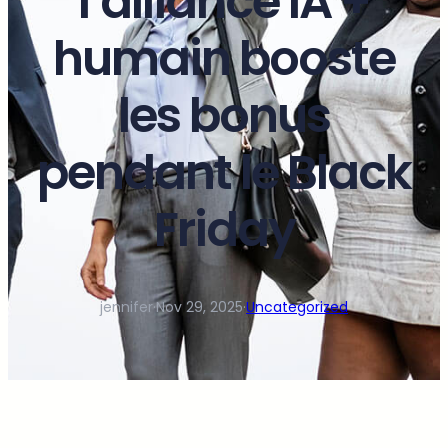
l’alliance IA +
humain booste
les bonus
pendant le Black
Friday
jennifer
·
Nov 29, 2025
·
Uncategorized