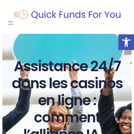
Skip
to
content
Open
Assistance 24/7
dans les casinos
en ligne :
comment