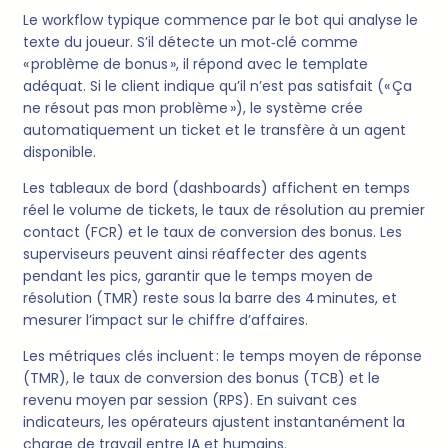
Le workflow typique commence par le bot qui analyse le
texte du joueur. S’il détecte un mot‑clé comme
« problème de bonus », il répond avec le template
adéquat. Si le client indique qu’il n’est pas satisfait (« Ça
ne résout pas mon problème »), le système crée
automatiquement un ticket et le transfère à un agent
disponible.
Les tableaux de bord (dashboards) affichent en temps
réel le volume de tickets, le taux de résolution au premier
contact (FCR) et le taux de conversion des bonus. Les
superviseurs peuvent ainsi réaffecter des agents
pendant les pics, garantir que le temps moyen de
résolution (TMR) reste sous la barre des 4 minutes, et
mesurer l’impact sur le chiffre d’affaires.
Les métriques clés incluent : le temps moyen de réponse
(TMR), le taux de conversion des bonus (TCB) et le
revenu moyen par session (RPS). En suivant ces
indicateurs, les opérateurs ajustent instantanément la
charge de travail entre IA et humains.