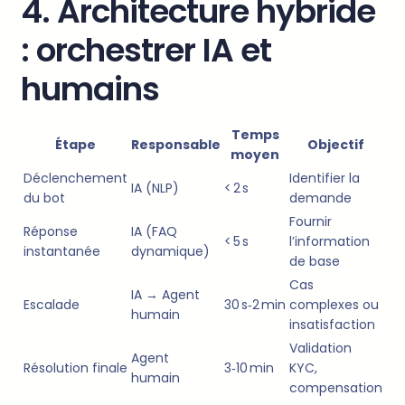
4. Architecture hybride
: orchestrer IA et
humains
Temps
Étape
Responsable
Objectif
moyen
Déclenchement
Identifier la
IA (NLP)
< 2 s
du bot
demande
Fournir
Réponse
IA (FAQ
< 5 s
l’information
instantanée
dynamique)
de base
Cas
IA → Agent
Escalade
30 s‑2 min
complexes ou
humain
insatisfaction
Validation
Agent
Résolution finale
3‑10 min
KYC,
humain
compensation