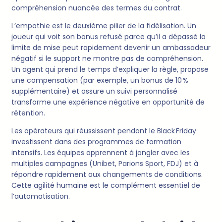
compréhension nuancée des termes du contrat.
L’empathie est le deuxième pilier de la fidélisation. Un
joueur qui voit son bonus refusé parce qu’il a dépassé la
limite de mise peut rapidement devenir un ambassadeur
négatif si le support ne montre pas de compréhension.
Un agent qui prend le temps d’expliquer la règle, propose
une compensation (par exemple, un bonus de 10 %
supplémentaire) et assure un suivi personnalisé
transforme une expérience négative en opportunité de
rétention.
Les opérateurs qui réussissent pendant le Black Friday
investissent dans des programmes de formation
intensifs. Les équipes apprennent à jongler avec les
multiples campagnes (Unibet, Parions Sport, FDJ) et à
répondre rapidement aux changements de conditions.
Cette agilité humaine est le complément essentiel de
l’automatisation.