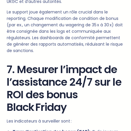
UKGC et d’autres autorités.
Le support joue également un rôle crucial dans le
reporting. Chaque modification de condition de bonus
(par ex., un changement du wagering de 35 x à 30 x) doit
être consignée dans les logs et communiquée aux
régulateurs. Les dashboards de conformité permettent
de générer des rapports automatisés, réduisant le risque
de sanctions.
7. Mesurer l’impact de
l’assistance 24/7 sur le
ROI des bonus
Black Friday
Les indicateurs à surveiller sont :