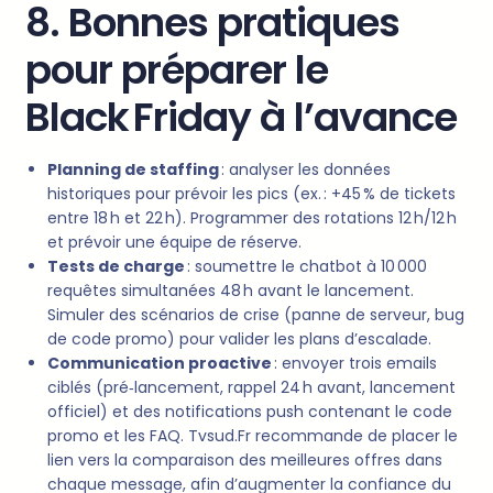
8. Bonnes pratiques
pour préparer le
Black Friday à l’avance
Planning de staffing
: analyser les données
historiques pour prévoir les pics (ex. : +45 % de tickets
entre 18 h et 22 h). Programmer des rotations 12 h/12 h
et prévoir une équipe de réserve.
Tests de charge
: soumettre le chatbot à 10 000
requêtes simultanées 48 h avant le lancement.
Simuler des scénarios de crise (panne de serveur, bug
de code promo) pour valider les plans d’escalade.
Communication proactive
: envoyer trois emails
ciblés (pré‑lancement, rappel 24 h avant, lancement
officiel) et des notifications push contenant le code
promo et les FAQ. Tvsud.Fr recommande de placer le
lien vers la comparaison des meilleures offres dans
chaque message, afin d’augmenter la confiance du