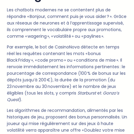
Les chatbots modernes ne se contentent plus de
répondre « Bonjour, comment puis‑je vous aider ? ». Grâce
aux réseaux de neurones et à l’apprentissage supervisé,
ils comprennent le vocabulaire propre aux promotions,
comme « wagering », « volatilité » ou « paylines ».
Par exemple, le bot de CasinoNova détecte en temps
réel les requêtes contenant les mots « bonus
Black Friday », « code promo » ou « conditions de mise ». Il
renvoie immédiatement les informations pertinentes : le
pourcentage de correspondance (100 % de bonus sur les
dépôts jusqu’à 200 €), la durée de la promotion (du
23 novembre au 30 novembre) et le nombre de jeux
éligibles (tous les slots, y compris
Starburst
et
Gonzo’s
Quest
).
Les algorithmes de recommandation, alimentés par les
historiques de jeu, proposent des bonus personnalisés. Un
joueur qui mise régulièrement sur des jeux à haute
volatilité verra apparaître une offre « Doublez votre mise