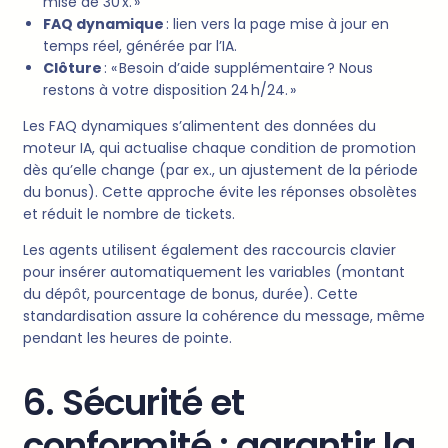
mise de 30 x. »
FAQ dynamique
: lien vers la page mise à jour en
temps réel, générée par l’IA.
Clôture
: « Besoin d’aide supplémentaire ? Nous
restons à votre disposition 24 h/24. »
Les FAQ dynamiques s’alimentent des données du
moteur IA, qui actualise chaque condition de promotion
dès qu’elle change (par ex., un ajustement de la période
du bonus). Cette approche évite les réponses obsolètes
et réduit le nombre de tickets.
Les agents utilisent également des raccourcis clavier
pour insérer automatiquement les variables (montant
du dépôt, pourcentage de bonus, durée). Cette
standardisation assure la cohérence du message, même
pendant les heures de pointe.
6. Sécurité et
conformité : garantir la