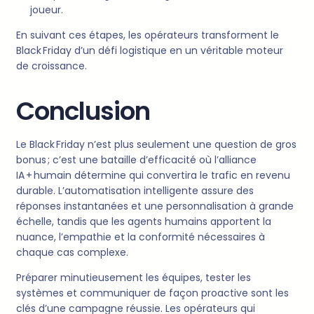
joueur.
En suivant ces étapes, les opérateurs transforment le
Black Friday d’un défi logistique en un véritable moteur
de croissance.
Conclusion
Le Black Friday n’est plus seulement une question de gros
bonus ; c’est une bataille d’efficacité où l’alliance
IA + humain détermine qui convertira le trafic en revenu
durable. L’automatisation intelligente assure des
réponses instantanées et une personnalisation à grande
échelle, tandis que les agents humains apportent la
nuance, l’empathie et la conformité nécessaires à
chaque cas complexe.
Préparer minutieusement les équipes, tester les
systèmes et communiquer de façon proactive sont les
clés d’une campagne réussie. Les opérateurs qui