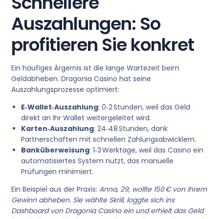
Schnellere
Auszahlungen: So
profitieren Sie konkret
Ein häufiges Ärgernis ist die lange Wartezeit beim
Geldabheben. Dragonia Casino hat seine
Auszahlungsprozesse optimiert:
E‑Wallet‑Auszahlung
: 0‑2 Stunden, weil das Geld
direkt an Ihr Wallet weitergeleitet wird.
Karten‑Auszahlung
: 24‑48 Stunden, dank
Partnerschaften mit schnellen Zahlungsabwicklern.
Banküberweisung
: 1‑3 Werktage, weil das Casino ein
automatisiertes System nutzt, das manuelle
Prüfungen minimiert.
Ein Beispiel aus der Praxis:
Anna, 29, wollte 150 € von ihrem
Gewinn abheben. Sie wählte Skrill, loggte sich ins
Dashboard von Dragonia Casino ein und erhielt das Geld