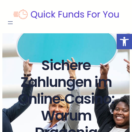
Skip
to
content
Open
Sichere
Zahlungen im
Online‑Casino:
Warum