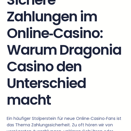
Zahlungen im
Online‑Casino:
Warum Dragonia
Casino den
Unterschied
macht
Ein häufiger Stolperstein für neue Online‑Casino‑Fans ist
das Thema Zahlungssicherheit. Zu oft hören wir von