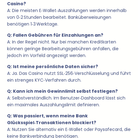
Casino?
A: Die meisten E‑Wallet‑Auszahlungen werden innerhalb
von 0‑2 Stunden bearbeitet. Banküberweisungen
benötigen 1‑3 Werktage.
Q: Fallen Gebühren für Einzahlungen an?
A: In der Regel nicht. Nur bei manchen Kreditkarten
können geringe Bearbeitungsgebühren anfallen, die
jedoch im Vorfeld angezeigt werden.
Q: Ist meine persönliche Daten sicher?
A: Ja. Das Casino nutzt SSL‑256‑Verschlüsselung und führt
ein strenges KYC‑Verfahren durch.
Q: Kann ich mein Gewinnlimit selbst festlegen?
A: Selbstverständlich. Im Benutzer‑Dashboard lässt sich
ein maximales Auszahlungslimit definieren.
Q: Was passiert, wenn meine Bank
Glücksspiel‑Transaktionen blockiert?
A: Nutzen Sie alternativ ein E‑Wallet oder Paysafecard, die
keine Bankverbindung benötigen.