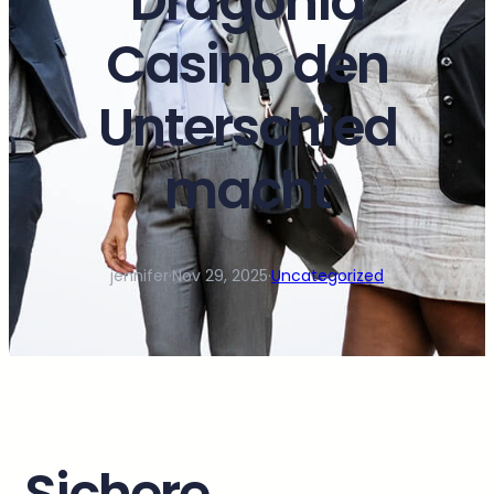
Dragonia
Casino den
Unterschied
macht
jennifer
·
Nov 29, 2025
·
Uncategorized
Sichere