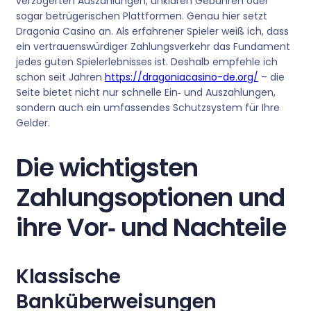
verzögerten Auszahlungen, unklaren Gebühren oder
sogar betrügerischen Plattformen. Genau hier setzt
Dragonia Casino an. Als erfahrener Spieler weiß ich, dass
ein vertrauenswürdiger Zahlungsverkehr das Fundament
jedes guten Spielerlebnisses ist. Deshalb empfehle ich
schon seit Jahren
https://dragoniacasino-de.org/
– die
Seite bietet nicht nur schnelle Ein‑ und Auszahlungen,
sondern auch ein umfassendes Schutzsystem für Ihre
Gelder.
Die wichtigsten
Zahlungsoptionen und
ihre Vor‑ und Nachteile
Klassische
Banküberweisungen