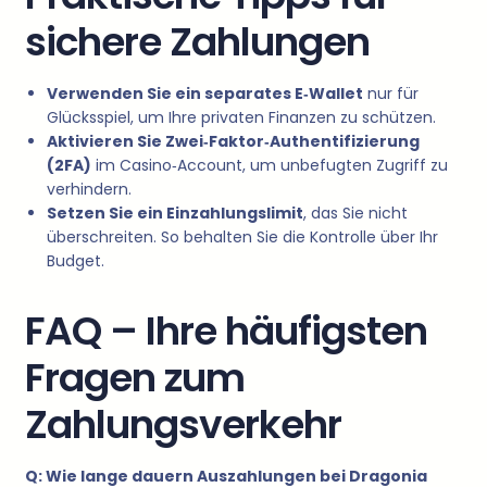
sichere Zahlungen
Verwenden Sie ein separates E‑Wallet
nur für
Glücksspiel, um Ihre privaten Finanzen zu schützen.
Aktivieren Sie Zwei‑Faktor‑Authentifizierung
(2FA)
im Casino‑Account, um unbefugten Zugriff zu
verhindern.
Setzen Sie ein Einzahlungslimit
, das Sie nicht
überschreiten. So behalten Sie die Kontrolle über Ihr
Budget.
FAQ – Ihre häufigsten
Fragen zum
Zahlungsverkehr
Q: Wie lange dauern Auszahlungen bei Dragonia