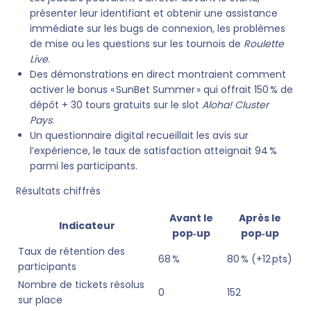
présenter leur identifiant et obtenir une assistance
immédiate sur les bugs de connexion, les problèmes
de mise ou les questions sur les tournois de
Roulette
Live
.
Des démonstrations en direct montraient comment
activer le bonus « SunBet Summer » qui offrait 150 % de
dépôt + 30 tours gratuits sur le slot
Aloha! Cluster
Pays
.
Un questionnaire digital recueillait les avis sur
l’expérience, le taux de satisfaction atteignait 94 %
parmi les participants.
Résultats chiffrés
Avant le
Après le
Indicateur
pop‑up
pop‑up
Taux de rétention des
68 %
80 % (+12 pts)
participants
Nombre de tickets résolus
0
152
sur place