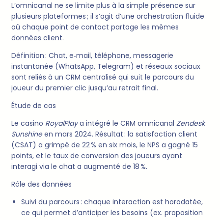
L’omnicanal ne se limite plus à la simple présence sur
plusieurs plateformes ; il s’agit d’une orchestration fluide
où chaque point de contact partage les mêmes
données client.
Définition : Chat, e‑mail, téléphone, messagerie
instantanée (WhatsApp, Telegram) et réseaux sociaux
sont reliés à un CRM centralisé qui suit le parcours du
joueur du premier clic jusqu’au retrait final.
Étude de cas
Le casino
RoyalPlay
a intégré le CRM omnicanal
Zendesk
Sunshine
en mars 2024. Résultat : la satisfaction client
(CSAT) a grimpé de 22 % en six mois, le NPS a gagné 15
points, et le taux de conversion des joueurs ayant
interagi via le chat a augmenté de 18 %.
Rôle des données
Suivi du parcours : chaque interaction est horodatée,
ce qui permet d’anticiper les besoins (ex. proposition