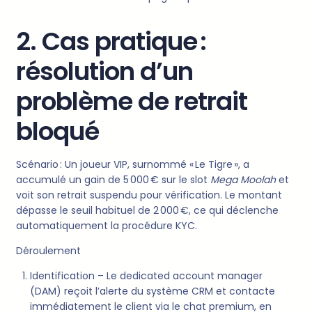
2. Cas pratique :
résolution d’un
problème de retrait
bloqué
Scénario : Un joueur VIP, surnommé « Le Tigre », a
accumulé un gain de 5 000 € sur le slot
Mega Moolah
et
voit son retrait suspendu pour vérification. Le montant
dépasse le seuil habituel de 2 000 €, ce qui déclenche
automatiquement la procédure KYC.
Déroulement
Identification – Le dedicated account manager
(DAM) reçoit l’alerte du système CRM et contacte
immédiatement le client via le chat premium, en