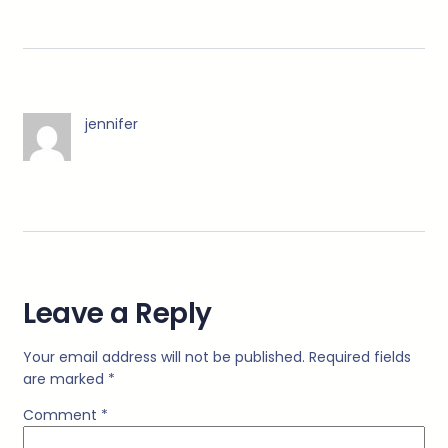
jennifer
Leave a Reply
Your email address will not be published.
Required fields
are marked
*
Comment
*