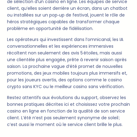
de sélection d’un casino en ligne. Les équipes de service
client, qu’elles soient derrière un écran, dans un chatbot
ou installées sur un pop‑up de festival, jouent le rôle de
héros stratégiques capables de transformer chaque
problème en opportunité de fidélisation.
Les opérateurs qui investissent dans l’omnicanal, les IA
conversationnelles et les expériences immersives
récoltent non seulement des avis 5 étoiles, mais aussi
une clientèle plus engagée, prête à revenir saison après
saison. La prochaine vague d’été promet de nouvelles
promotions, des jeux mobiles toujours plus immersifs et,
pour les joueurs avertis, des options comme le casino
crypto sans KYC ou le meilleur casino sans vérification.
Restez attentifs aux évolutions du support, observez les
bonnes pratiques décrites ici et choisissez votre prochain
casino en ligne en fonction de la qualité de son service
client. L’été n’est pas seulement synonyme de soleil ;
c’est aussi le moment où le service client brille le plus.