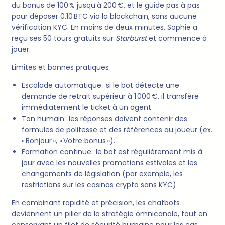
du bonus de 100 % jusqu’à 200 €, et le guide pas à pas
pour déposer 0,10 BTC via la blockchain, sans aucune
vérification KYC. En moins de deux minutes, Sophie a
reçu ses 50 tours gratuits sur
Starburst
et commence à
jouer.
Limites et bonnes pratiques
Escalade automatique : si le bot détecte une
demande de retrait supérieur à 1 000 €, il transfère
immédiatement le ticket à un agent.
Ton humain : les réponses doivent contenir des
formules de politesse et des références au joueur (ex.
« Bonjour », « Votre bonus »).
Formation continue : le bot est régulièrement mis à
jour avec les nouvelles promotions estivales et les
changements de législation (par exemple, les
restrictions sur les casinos crypto sans KYC).
En combinant rapidité et précision, les chatbots
deviennent un pilier de la stratégie omnicanale, tout en