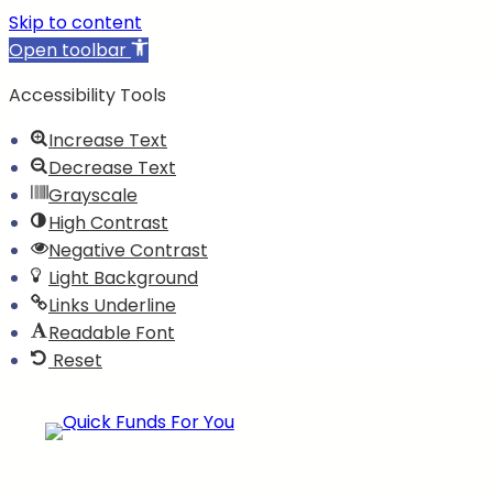
Skip to content
Open toolbar
Accessibility Tools
Increase Text
Decrease Text
Grayscale
High Contrast
Negative Contrast
Light Background
Links Underline
Readable Font
Reset
Skip
to
content