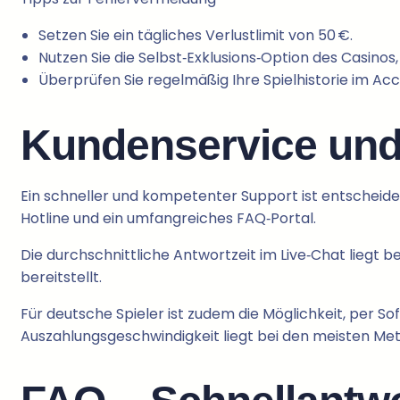
Setzen Sie ein tägliches Verlustlimit von 50 €.
Nutzen Sie die Selbst‑Exklusions‑Option des Casinos,
Überprüfen Sie regelmäßig Ihre Spielhistorie im A
Kundenservice und
Ein schneller und kompetenter Support ist entscheide
Hotline und ein umfangreiches FAQ‑Portal.
Die durchschnittliche Antwortzeit im Live‑Chat liegt b
bereitstellt.
Für deutsche Spieler ist zudem die Möglichkeit, per So
Auszahlungsgeschwindigkeit liegt bei den meisten Met