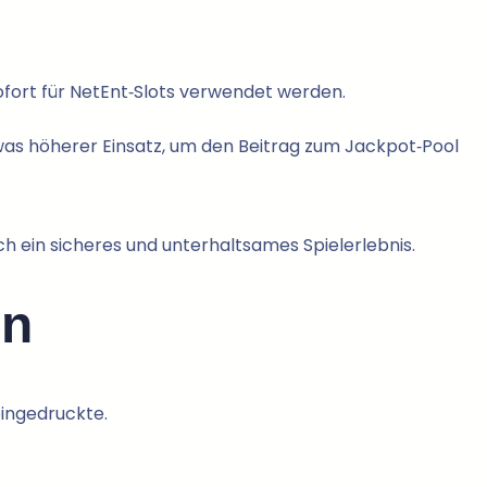
ofort für NetEnt‑Slots verwendet werden.
etwas höherer Einsatz, um den Beitrag zum Jackpot‑Pool
h ein sicheres und unterhaltsames Spielerlebnis.
en
eingedruckte.