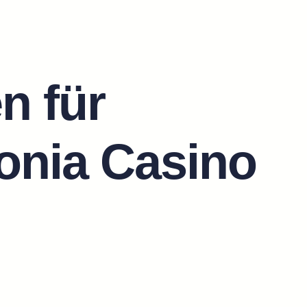
n für
onia Casino