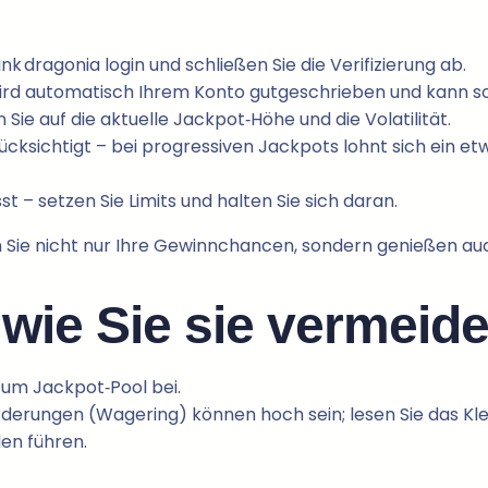
ink dragonia login und schließen Sie die Verifizierung ab.
 wird automatisch Ihrem Konto gutgeschrieben und kann s
ie auf die aktuelle Jackpot‑Höhe und die Volatilität.
rücksichtigt – bei progressiven Jackpots lohnt sich ein 
– setzen Sie Limits und halten Sie sich daran.
 Sie nicht nur Ihre Gewinnchancen, sondern genießen auc
 wie Sie sie vermeid
 zum Jackpot‑Pool bei.
derungen (Wagering) können hoch sein; lesen Sie das Kl
en führen.