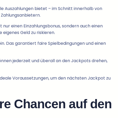
e Auszahlungen bietet – im Schnitt innerhalb von
 Zahlungsanbietern.
ht nur einen Einzahlungsbonus, sondern auch einen
 eigenes Geld zu riskieren.
in. Das garantiert faire Spielbedingungen und einen
können jederzeit und überall an den Jackpots drehen,
– ideale Voraussetzungen, um den nächsten Jackpot zu
Ihre Chancen auf den