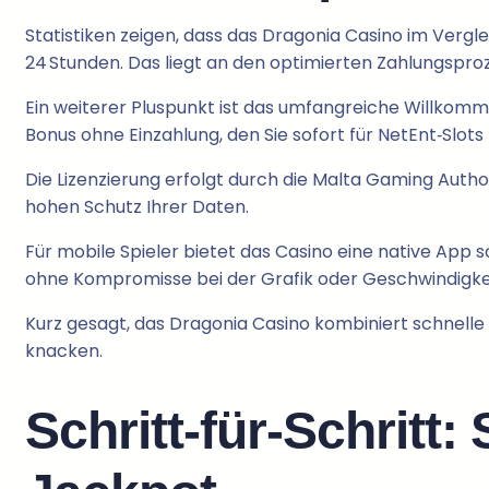
Statistiken zeigen, dass das Dragonia Casino im Verg
24 Stunden. Das liegt an den optimierten Zahlungspr
Ein weiterer Pluspunkt ist das umfangreiche Willkomm
Bonus ohne Einzahlung, den Sie sofort für NetEnt‑Slots
Die Lizenzierung erfolgt durch die Malta Gaming Autho
hohen Schutz Ihrer Daten.
Für mobile Spieler bietet das Casino eine native App 
ohne Kompromisse bei der Grafik oder Geschwindigke
Kurz gesagt, das Dragonia Casino kombiniert schnell
knacken.
Schritt‑für‑Schritt