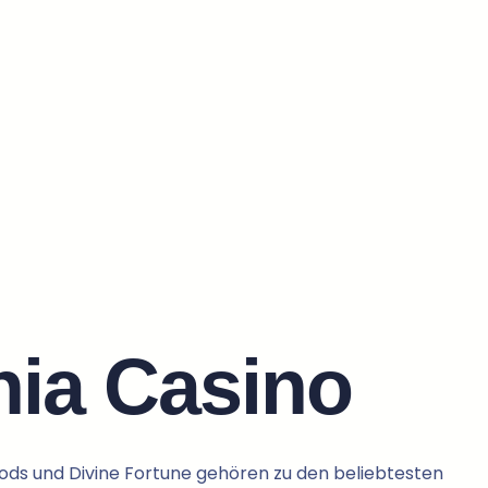
nia Casino
 Gods und Divine Fortune gehören zu den beliebtesten