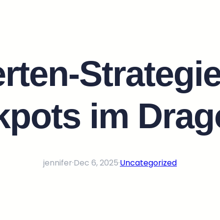
r
c
h
rten‑Strategie
kpots im Drag
jennifer
·
Dec 6, 2025
·
Uncategorized