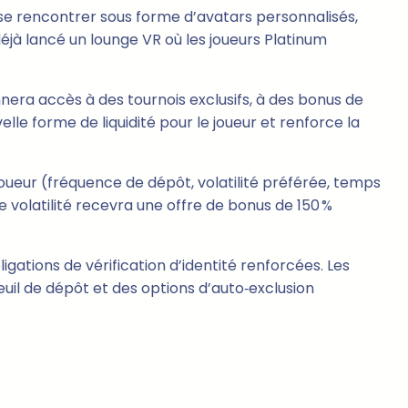
se rencontrer sous forme d’avatars personnalisés,
 déjà lancé un lounge VR où les joueurs Platinum
nnera accès à des tournois exclusifs, à des bonus de
lle forme de liquidité pour le joueur et renforce la
eur (fréquence de dépôt, volatilité préférée, temps
 volatilité recevra une offre de bonus de 150 %
gations de vérification d’identité renforcées. Les
l de dépôt et des options d’auto‑exclusion