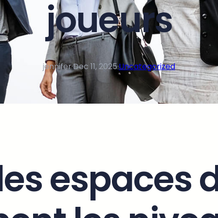
joueurs
jennifer
·
Dec 11, 2025
·
Uncategorized
des espaces d