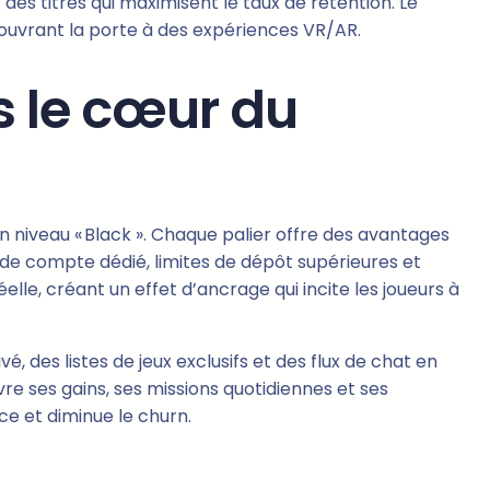
des titres qui maximisent le taux de rétention. Le
 ouvrant la porte à des expériences VR/AR.
s le cœur du
un niveau « Black ». Chaque palier offre des avantages
 de compte dédié, limites de dépôt supérieures et
elle, créant un effet d’ancrage qui incite les joueurs à
, des listes de jeux exclusifs et des flux de chat en
vre ses gains, ses missions quotidiennes et ses
e et diminue le churn.