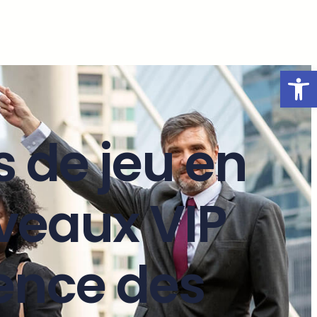
Open
s de jeu en
iveaux VIP
ience des