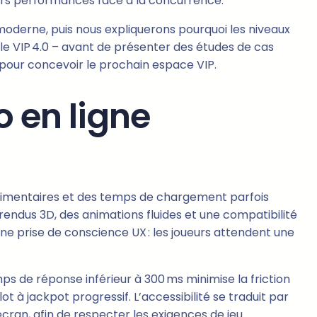
leurs performances face à la concurrence.
 moderne, puis nous expliquerons pourquoi les niveaux
le VIP 4.0 – avant de présenter des études de cas
s pour concevoir le prochain espace VIP.
 en ligne
rudimentaires et des temps de chargement parfois
 rendus 3D, des animations fluides et une compatibilité
e prise de conscience UX : les joueurs attendent une
temps de réponse inférieur à 300 ms minimise la friction
à jackpot progressif. L’accessibilité se traduit par
écran, afin de respecter les exigences de jeu