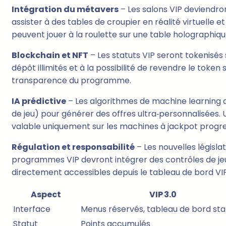
Intégration du métavers
– Les salons VIP deviendro
assister à des tables de croupier en réalité virtuelle e
peuvent jouer à la roulette sur une table holographique
Blockchain et NFT
– Les statuts VIP seront tokenisés 
dépôt illimités et à la possibilité de revendre le tok
transparence du programme.
IA prédictive
– Les algorithmes de machine learning 
de jeu) pour générer des offres ultra‑personnalisées. 
valable uniquement sur les machines à jackpot progres
Régulation et responsabilité
– Les nouvelles législa
programmes VIP devront intégrer des contrôles de je
directement accessibles depuis le tableau de bord VIP
Aspect
VIP 3.0
Interface
Menus réservés, tableau de bord sta
Statut
Points accumulés