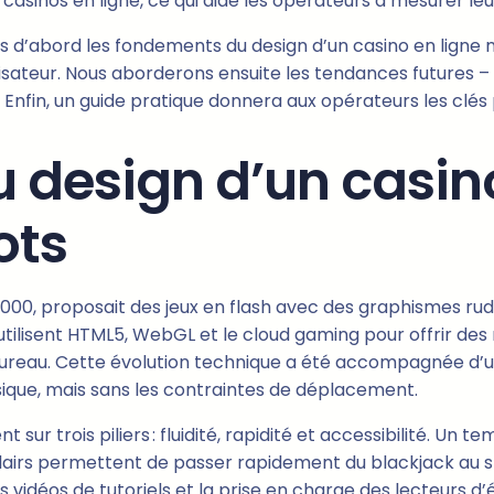
s casinos en ligne, ce qui aide les opérateurs à mesurer 
ons d’abord les fondements du design d’un casino en ligne
sateur. Nous aborderons ensuite les tendances futures – 
. Enfin, un guide pratique donnera aux opérateurs les clé
 design d’un casino
ots
 2000, proposait des jeux en flash avec des graphismes 
 utilisent HTML5, WebGL et le cloud gaming pour offrir des
bureau. Cette évolution technique a été accompagnée d’un
sique, mais sans les contraintes de déplacement.
sur trois piliers : fluidité, rapidité et accessibilité. Un 
irs permettent de passer rapidement du blackjack au slot 
s vidéos de tutoriels et la prise en charge des lecteurs d’