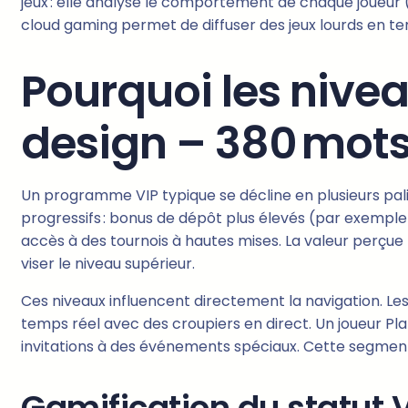
jeux : elle analyse le comportement de chaque joueur (
cloud gaming permet de diffuser des jeux lourds en tem
Pourquoi les nive
design – 380 mot
Un programme VIP typique se décline en plusieurs palier
progressifs : bonus de dépôt plus élevés (par exemple 
accès à des tournois à hautes mises. La valeur perçue – 
viser le niveau supérieur.
Ces niveaux influencent directement la navigation. Les 
temps réel avec des croupiers en direct. Un joueur Plati
invitations à des événements spéciaux. Cette segment
Gamification du statut 