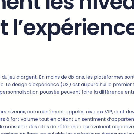
ent les nive
t l’expérienc
du jeu d’argent. En moins de dix ans, les plateformes son
Le design d’expérience (UX) est aujourd’hui le premier 
personnalisation poussée peuvent faire la différence entre
urs niveaux, communément appelés niveaux VIP, sont deven
rs à fort volume tout en créant un sentiment d’appart
e de consulter des sites de référence qui évaluent objecti