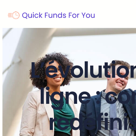
Skip
to
content
L’évolutio
ligne : c
redéfini