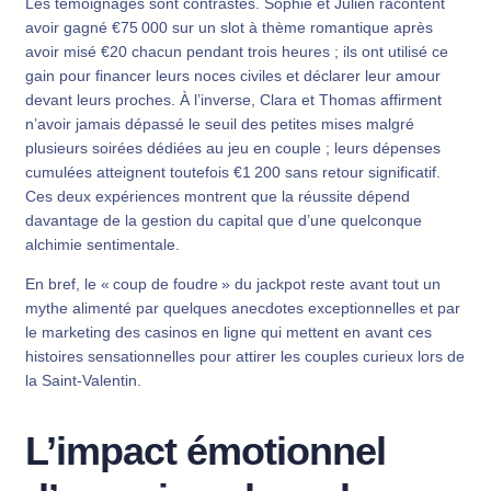
Les témoignages sont contrastés. Sophie et Julien racontent
avoir gagné €75 000 sur un slot à thème romantique après
avoir misé €20 chacun pendant trois heures ; ils ont utilisé ce
gain pour financer leurs noces civiles et déclarer leur amour
devant leurs proches. À l’inverse, Clara et Thomas affirment
n’avoir jamais dépassé le seuil des petites mises malgré
plusieurs soirées dédiées au jeu en couple ; leurs dépenses
cumulées atteignent toutefois €1 200 sans retour significatif.
Ces deux expériences montrent que la réussite dépend
davantage de la gestion du capital que d’une quelconque
alchimie sentimentale.
En bref, le « coup de foudre » du jackpot reste avant tout un
mythe alimenté par quelques anecdotes exceptionnelles et par
le marketing des casinos en ligne qui mettent en avant ces
histoires sensationnelles pour attirer les couples curieux lors de
la Saint‑Valentin.
L’impact émotionnel