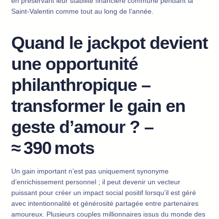
en préservant leur stabilité financière commune pendant la
Saint‑Valentin comme tout au long de l’année.
Quand le jackpot devient
une opportunité
philanthropique –
transformer le gain en
geste d’amour ? –
≈ 390 mots
Un gain important n’est pas uniquement synonyme
d’enrichissement personnel ; il peut devenir un vecteur
puissant pour créer un impact social positif lorsqu’il est géré
avec intentionnalité et générosité partagée entre partenaires
amoureux. Plusieurs couples millionnaires issus du monde des