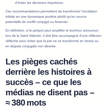
d’éviter les décisions impulsives.
Ces recommandations permettent de transformer l’excitation
initiale en une dynamique positive plutôt qu’en source
potentielle de conflit conjugal ou financier.
En définitive, si le jackpot peut amplifier le bonheur amoureux
lors de la Saint‑Valentin, il doit être accompagné d’une réflexion
réfléchie pour éviter que la joie ne se transforme en stress ou
en dispute conjugale non désirée.
Les pièges cachés
derrière les histoires à
succès – ce que les
médias ne disent pas –
≈ 380 mots