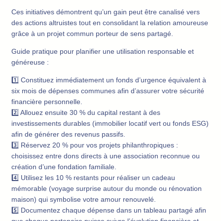
Ces initiatives démontrent qu’un gain peut être canalisé vers
des actions altruistes tout en consolidant la relation amoureuse
grâce à un projet commun porteur de sens partagé.
Guide pratique pour planifier une utilisation responsable et
généreuse :
1️⃣ Constituez immédiatement un fonds d’urgence équivalent à
six mois de dépenses communes afin d’assurer votre sécurité
financière personnelle.
2️⃣ Allouez ensuite 30 % du capital restant à des
investissements durables (immobilier locatif vert ou fonds ESG)
afin de générer des revenus passifs.
3️⃣ Réservez 20 % pour vos projets philanthropiques :
choisissez entre dons directs à une association reconnue ou
création d’une fondation familiale.
4️⃣ Utilisez les 10 % restants pour réaliser un cadeau
mémorable (voyage surprise autour du monde ou rénovation
maison) qui symbolise votre amour renouvelé.
5️⃣ Documentez chaque dépense dans un tableau partagé afin