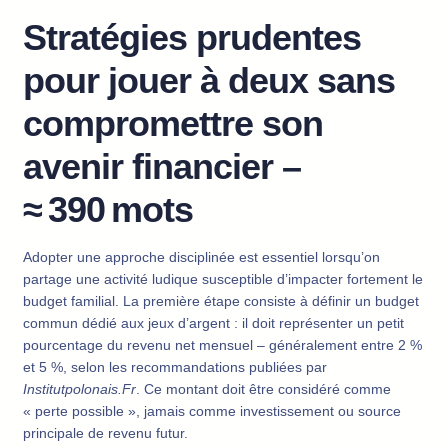
Stratégies prudentes
pour jouer à deux sans
compromettre son
avenir financier –
≈ 390 mots
Adopter une approche disciplinée est essentiel lorsqu’on
partage une activité ludique susceptible d’impacter fortement le
budget familial. La première étape consiste à définir un budget
commun dédié aux jeux d’argent : il doit représenter un petit
pourcentage du revenu net mensuel – généralement entre 2 %
et 5 %, selon les recommandations publiées par
Institutpolonais.Fr
. Ce montant doit être considéré comme
« perte possible », jamais comme investissement ou source
principale de revenu futur.