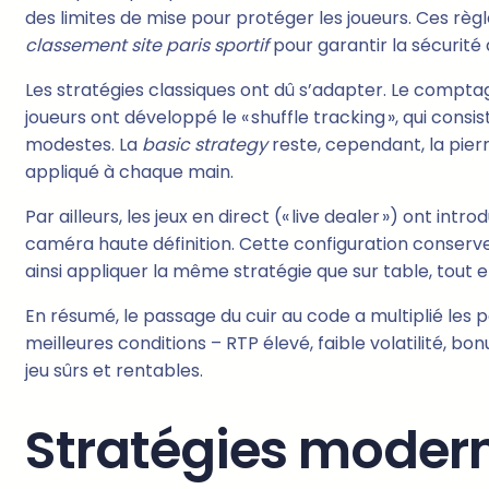
des limites de mise pour protéger les joueurs. Ces règl
classement site paris sportif
pour garantir la sécurité d
Les stratégies classiques ont dû s’adapter. Le comptag
joueurs ont développé le « shuffle tracking », qui consi
modestes. La
basic strategy
reste, cependant, la pierr
appliqué à chaque main.
Par ailleurs, les jeux en direct (« live dealer ») ont in
caméra haute définition. Cette configuration conserve
ainsi appliquer la même stratégie que sur table, tout e
En résumé, le passage du cuir au code a multiplié les p
meilleures conditions – RTP élevé, faible volatilité, b
jeu sûrs et rentables.
Stratégies modern