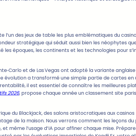
te l’un des jeux de table les plus emblématiques du casin
ndeur stratégique qui séduit aussi bien les néophytes que
versé les époques, les continents et les technologies pour s
Monte‑Carlo et de Las Vegas ont adopté la variante anglaise 
 évolution a transformé une simple partie de cartes en un
 rentabilité, il est essentiel de connaître les meilleures p
tifs 2026
, propose chaque année un classement site paris s
rique du Blackjack, des salons aristocratiques aux casinos
tage de la maison. Nous verrons comment les leçons du pas
, et même l’usage d’IA pour affiner chaque mise. Prépare
llustré par les évaluations impartiales de Kendji.Fr, votre