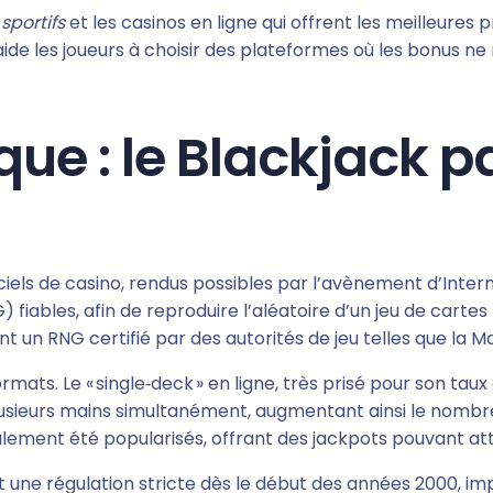
 sportifs
et les casinos en ligne qui offrent les meilleures 
ide les joueurs à choisir des plateformes où les bonus n
ue : le Blackjack p
els de casino, rendus possibles par l’avènement d’Interne
ables, afin de reproduire l’aléatoire d’un jeu de cartes r
ant un RNG certifié par des autorités de jeu telles que la 
mats. Le « single‑deck » en ligne, très prisé pour son ta
plusieurs mains simultanément, augmentant ainsi le nombr
galement été popularisés, offrant des jackpots pouvant a
uit une régulation stricte dès le début des années 2000, 