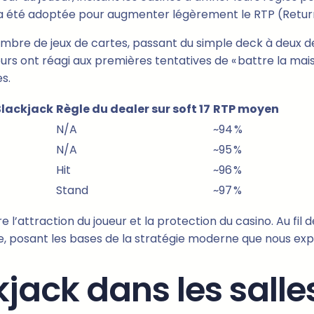
ple) a été adoptée pour augmenter légèrement le RTP (Retur
bre de jeux de cartes, passant du simple deck à deux dec
rs ont réagi aux premières tentatives de « battre la mais
s.
lackjack
Règle du dealer sur soft 17
RTP moyen
N/A
~94 %
N/A
~95 %
Hit
~96 %
Stand
~97 %
l’attraction du joueur et la protection du casino. Au fil d
, posant les bases de la stratégie moderne que nous expl
kjack dans les salle