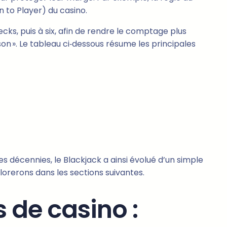
n to Player) du casino.
ks, puis à six, afin de rendre le comptage plus
on ». Le tableau ci‑dessous résume les principales
es décennies, le Blackjack a ainsi évolué d’un simple
orerons dans les sections suivantes.
s de casino :