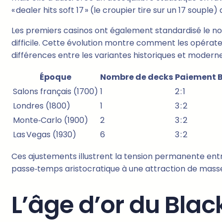
« dealer hits soft 17 » (le croupier tire sur un 17 sou
Les premiers casinos ont également standardisé le nom
difficile. Cette évolution montre comment les opérateu
différences entre les variantes historiques et moderne
Époque
Nombre de decks
Paiement B
Salons français (1700)
1
2 : 1
Londres (1800)
1
3 : 2
Monte‑Carlo (1900)
2
3 : 2
Las Vegas (1930)
6
3 : 2
Ces ajustements illustrent la tension permanente entre 
passe‑temps aristocratique à une attraction de masse
L’âge d’or du Blac