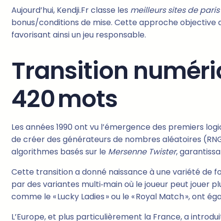
Aujourd’hui, Kendji.Fr classe les
meilleurs sites de paris
bonus/conditions de mise. Cette approche objective a
favorisant ainsi un jeu responsable.
Transition numériq
420 mots
Les années 1990 ont vu l’émergence des premiers logici
de créer des générateurs de nombres aléatoires (RNG) fi
algorithmes basés sur le
Mersenne Twister
, garantiss
Cette transition a donné naissance à une variété de for
par des variantes multi‑main où le joueur peut jouer 
comme le « Lucky Ladies » ou le « Royal Match », ont é
L’Europe, et plus particulièrement la France, a introd