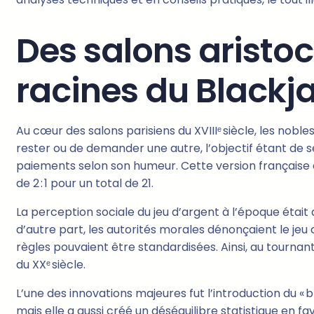
Des salons aristoc
racines du Blackj
Au cœur des salons parisiens du XVIIIᵉ siècle, les nobles
rester ou de demander une autre, l’objectif étant de s
paiements selon son humeur. Cette version française a
de 2 : 1 pour un total de 21.
La perception sociale du jeu d’argent à l’époque était a
d’autre part, les autorités morales dénonçaient le jeu
règles pouvaient être standardisées. Ainsi, au tournant
du XXᵉ siècle.
L’une des innovations majeures fut l’introduction du « b
mais elle a aussi créé un déséquilibre statistique en fa