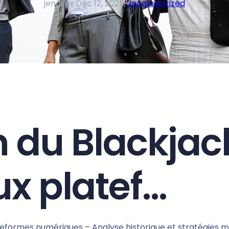
jennifer
·
Dec 12, 2025
·
Uncategorized
n du Blackjack
ux platef…
lateformes numériques – Analyse historique et stratégies