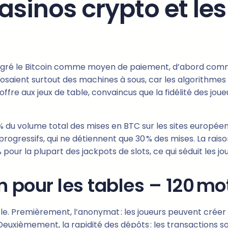
asinos crypto et les
intégré le Bitcoin comme moyen de paiement, d’abord co
osaient surtout des machines à sous, car les algorithmes 
ffre aux jeux de table, convaincus que la fidélité des jou
 % du volume total des mises en BTC sur les sites europée
ressifs, qui ne détiennent que 30 % des mises. La raison 
pour la plupart des jackpots de slots, ce qui séduit les j
 pour les tables – 120 mo
ble. Premièrement, l’anonymat : les joueurs peuvent créer 
 Deuxièmement, la rapidité des dépôts : les transactions