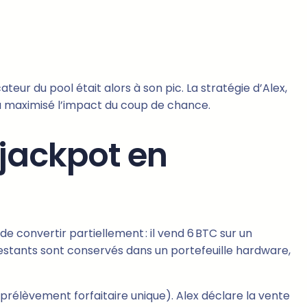
eur du pool était alors à son pic. La stratégie d’Alex,
, a maximisé l’impact du coup de chance.
 jackpot en
de convertir partiellement : il vend 6 BTC sur un
restants sont conservés dans un portefeuille hardware,
 (prélèvement forfaitaire unique). Alex déclare la vente