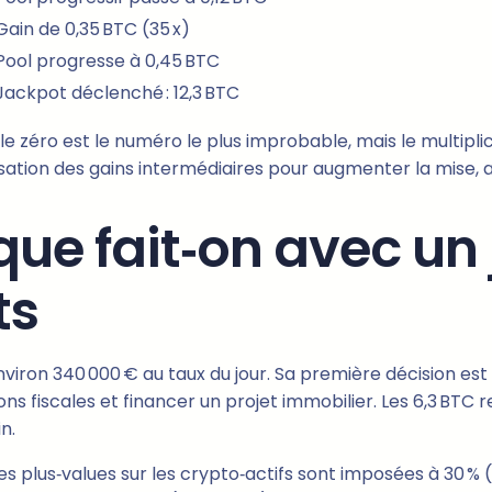
Gain de 0,35 BTC (35 x)
Pool progresse à 0,45 BTC
Jackpot déclenché : 12,3 BTC
 zéro est le numéro le plus improbable, mais le multiplicat
tilisation des gains intermédiaires pour augmenter la mise
que fait‑on avec un
ts
nviron 340 000 € au taux du jour. Sa première décision est 
s fiscales et financer un projet immobilier. Les 6,3 BTC 
n.
 les plus‑values sur les crypto‑actifs sont imposées à 30 %