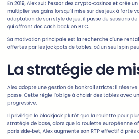
En 2019, Alex suit l’essor des crypto‑casinos et crée un p
multiplier ses gains lorsqu’il mise sur des jeux à for
adaptation de son style de jeu : il passe de sessions
qui offrent des cash‑back en BTC.
Sa motivation principale est la recherche d’une rentab
offertes par les jackpots de tables, où un seul spin 
La stratégie de mi
Alex adopte une gestion de bankroll stricte : il réserv
passe. Cette règle l’oblige à choisir des tables avec 
progressive.
Il privilégie le blackjack plutôt que la roulette pour pl
stratégie de base, alors que la roulette européenne o
paris side‑bet, Alex augmente son RTP effectif à près d