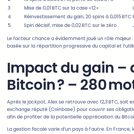
3
Mise de 0,01 BTC sur la case « 12 »
4
Réinvestissement du gain, 20 spins à 0,015 BTC
5
Spin décisif, mise de 0,02 BTC sur le zéro
Le facteur chance a évidemment joué un rôle majeur : le
basée sur la répartition progressive du capital et l’u
Impact du gain – 
Bitcoin ? – 280 mo
Après le jackpot, Alex se retrouve avec 12,3 BTC, soit e
exchange réputé (Coinbase) pour couvrir ses obligation
afin de profiter de la potentielle appréciation du Bitcoi
La gestion fiscale varie d’un pays à l’autre. En France,