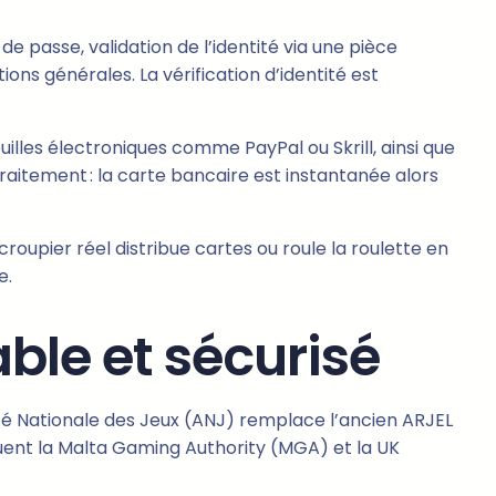
 passe, validation de l’identité via une pièce
tions générales. La vérification d’identité est
illes électroniques comme PayPal ou Skrill, ainsi que
aitement : la carte bancaire est instantanée alors
croupier réel distribue cartes ou roule la roulette en
e.
ble et sécurisé
rité Nationale des Jeux (ANJ) remplace l’ancien ARJEL
ncluent la Malta Gaming Authority (MGA) et la UK