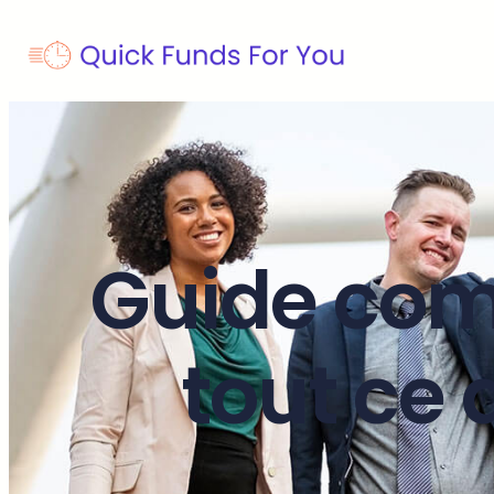
Skip
to
content
Guide comp
tout ce 