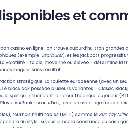
 disponibles et com
on casino en ligne ; on trouve aujourd’hui trois grandes cat
phiques (exemple :
Starburst
), et les jackpots progressifs
La volatilité – faible, moyenne ou élevée – détermine la f
ences longues sans résultat.
eraction stratégique. La roulette européenne (avec un seu
 %. Le blackjack possède plusieurs variantes – Classic Bla
le split qui influencent le retour théorique au joueur (R
layer », « Banker » ou « Tie », avec un avantage maison min
ables), tournois multi‑tables (MTT) comme le
Sunday Milli
dépendra du style : si vous aimez la constance du cash g