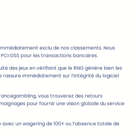
st immédiatement exclu de nos classements. Nous
 PCI‑DSS pour les transactions bancaires.
ité des jeux en vérifiant que le RNG génère bien les
rassure immédiatement sur l’intégrité du logiciel
francegambling, vous trouverez des retours
émoignages pour fournir une vision globale du service
t » avec un wagering de 100× ou l’absence totale de