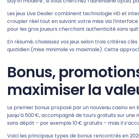
buy‑in modéré ; si vous cherchez l’adrénaline optez po
Les jeux Live Dealer combinent technologie HD et inter
croupier réel tout en suivant votre mise via l’interfa
pour les gros joueurs cherchant authenticité sans quitt
En résumé, choisissez vos jeux selon trois critères clés
quotidien (mise minimale vs maximale). Cette approche
Bonus, promotions
maximiser la vale
Le premier bonus proposé par un nouveau casino en l
jusqu’à 500 €, accompagné de tours gratuits sur un
sans dépôt – par exemple 10 € gratuits – mais il s’ac
Voici les principaux types de bonus rencontrés en 2026