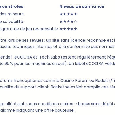
x contrôles
Niveau de confiance
 des mineurs
★★★★★
 solvabilité
★★★★☆
rogramme de jeu responsable
★★★★★
tre lors de ses revues ; un site sans licence reconnue e
audits techniques internes et à la conformité aux normes
sentiel : eCOGRA et iTech Labs testent régulièrement l’équ
96 % pour les machines à sous). Un label eCOGRA valide 
 les forums francophones comme Casino‑Forum ou Reddit r/
la qualité du support client. Basketnews.Net compile ces t
rop alléchants sans conditions claires : « bonus sans dépô
d’alarme indiquant une offre douteuse.