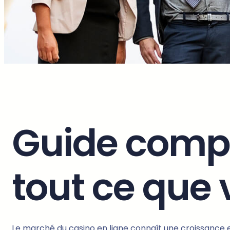
Guide comple
tout ce que 
Le marché du casino en ligne connaît une croissance ex