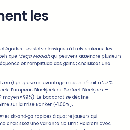
ment les
égories : les slots classiques à trois rouleaux, les
 tels que
Mega Moolah
qui peuvent atteindre plusieurs
réquence et l’amplitude des gains ; choisissez une
l zéro) propose un avantage maison réduit à 2,7 %,
ckjack, European Blackjack ou Perfect Blackjack –
TP moyen ≈ 99 %). Le baccarat se décline
ime sur la mise Banker (~1,06 %).
on
et sit‑and‑go rapides à quatre joueurs qui
ame choisissez une variante No‑Limit Hold’em avec