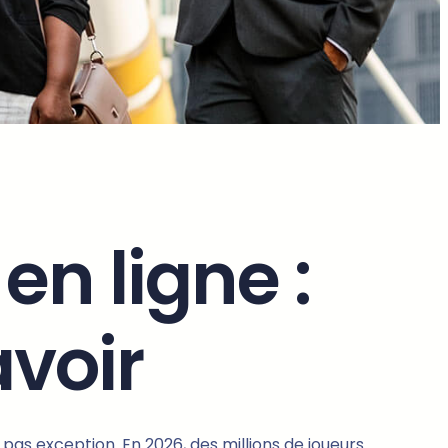
n ligne :
avoir
pas exception. En 2026, des millions de joueurs