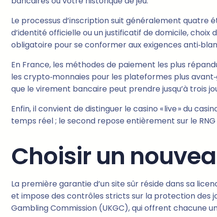
bancaires ou votre historique de jeu.
Le processus d’inscription suit généralement quatre ét
d’identité officielle ou un justificatif de domicile, choi
obligatoire pour se conformer aux exigences anti‑blan
En France, les méthodes de paiement les plus répandue
les crypto‑monnaies pour les plateformes plus avant‑g
que le virement bancaire peut prendre jusqu’à trois jo
Enfin, il convient de distinguer le casino « live » du c
temps réel ; le second repose entièrement sur le RNG
Choisir un nouveau
La première garantie d’un site sûr réside dans sa lice
et impose des contrôles stricts sur la protection des j
Gambling Commission (UKGC), qui offrent chacune un