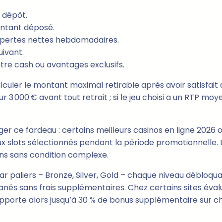
 dépôt.
ontant déposé.
s pertes nettes hebdomadaires.
uivant.
re cash ou avantages exclusifs.
calculer le montant maximal retirable après avoir satisfai
3 000 € avant tout retrait ; si le jeu choisi a un RTP moye
ger ce fardeau : certains meilleurs casinos en ligne 2026
ux slots sélectionnés pendant la période promotionnelle.
ns sans condition complexe.
r paliers – Bronze, Silver, Gold – chaque niveau débloqua
anés sans frais supplémentaires. Chez certains sites éval
porte alors jusqu’à 30 % de bonus supplémentaire sur cha