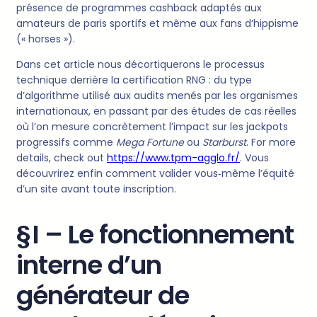
présence de programmes cashback adaptés aux
amateurs de paris sportifs et même aux fans d’hippisme
(« horses »).
Dans cet article nous décortiquerons le processus
technique derrière la certification RNG : du type
d’algorithme utilisé aux audits menés par les organismes
internationaux, en passant par des études de cas réelles
où l’on mesure concrètement l’impact sur les jackpots
progressifs comme
Mega Fortune
ou
Starburst
. For more
details, check out
https://www.tpm-agglo.fr/
. Vous
découvrirez enfin comment valider vous‑même l’équité
d’un site avant toute inscription.
§ I – Le fonctionnement
interne d’un
générateur de