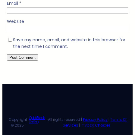
Email
*
Website
Save my name, email, and website in this browser for
the next time I comment.
Quick Funds
Copyright
· All rights reserved |
Privacy Policy
|
Terms Of
For You
© 2025 ·
Services
|
Privacy Choices