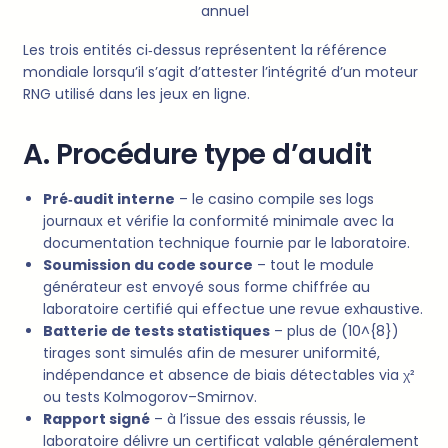
annuel
Les trois entités ci‑dessus représentent la référence
mondiale lorsqu’il s’agit d’attester l’intégrité d’un moteur
RNG utilisé dans les jeux en ligne.
A. Procédure type d’audit
Pré‑audit interne
– le casino compile ses logs
journaux et vérifie la conformité minimale avec la
documentation technique fournie par le laboratoire.
Soumission du code source
– tout le module
générateur est envoyé sous forme chiffrée au
laboratoire certifié qui effectue une revue exhaustive.
Batterie de tests statistiques
– plus de (10^{8})
tirages sont simulés afin de mesurer uniformité,
indépendance et absence de biais détectables via χ²
ou tests Kolmogorov–Smirnov.
Rapport signé
– à l’issue des essais réussis, le
laboratoire délivre un certificat valable généralement