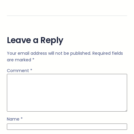
Leave a Reply
Your email address will not be published.
Required fields
are marked
*
Comment
*
Name
*