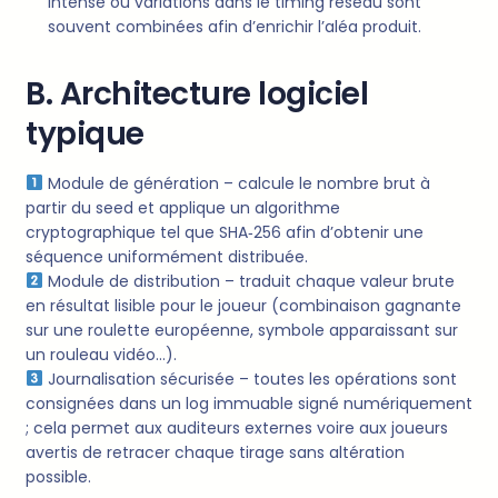
intense ou variations dans le timing réseau sont
souvent combinées afin d’enrichir l’aléa produit.
B. Architecture logiciel
typique
Module de génération – calcule le nombre brut à
partir du seed et applique un algorithme
cryptographique tel que SHA‑256 afin d’obtenir une
séquence uniformément distribuée.
Module de distribution – traduit chaque valeur brute
en résultat lisible pour le joueur (combinaison gagnante
sur une roulette européenne, symbole apparaissant sur
un rouleau vidéo…).
Journalisation sécurisée – toutes les opérations sont
consignées dans un log immuable signé numériquement
; cela permet aux auditeurs externes voire aux joueurs
avertis de retracer chaque tirage sans altération
possible.