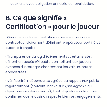
deux ans avec obligation annuelle de revalidation.
B. Ce que signifie «
Certification » pour le joueur
· Garantie juridique : tout litige repose sur un cadre
contractuel clairement défini entre opérateur certifié et
autorité française.
· Transparence du log d’événements : certains sites
offrent un accès API public permettant aux joueurs
avancés d’interroger directement les valeurs brutes
enregistrées.
· Vérifiabilité indépendante : grâce au rapport PDF publié
régulièrement (souvent indexé sur
Tpm Agglo.Fr
, qui
répertorie ces documents), il suffit quelques clics pour
confirmer que le casino respecte bien ses engagements.