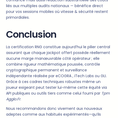
confiance mais aussi réduction substantielle des coûts
liés aux multiples audits nationaux — bénéfice direct
pour vos sessions mobiles où vitesse & sécurité restent
primordiales.
Conclusion
La certification RNG constitue aujourd’hui le pilier central
assurant que chaque jackpot offert possède réellement
aucune marge manœuvrable côté opérateur ; elle
combine rigueur mathématique poussée, contrôle
cryptographique permanent et surveillance
indépendante réalisée par eCOGRA , iTech Labs ou GLI.​
Grâce à ces cadres techniques robustes même un
joueur exigeant peut tester lui-même cette équité via
API publiques ou outils tiers comme celui fourni par
Tpm
Agglo.Fr
.
Nous recommandons donc vivement aux nouveaux
adeptes comme aux habitués expérimentés—qu’ils