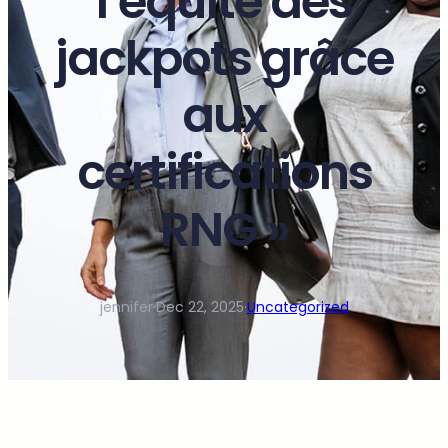
l’équité des
jackpots grâce
aux
certifications
RNG »
jennifer
·
Dec 22, 2025
·
Uncategorized