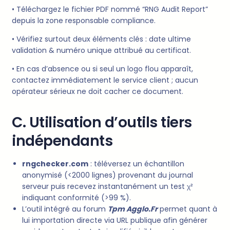
• Téléchargez le fichier PDF nommé “RNG Audit Report”
depuis la zone responsable compliance.
• Vérifiez surtout deux éléments clés : date ultime
validation & numéro unique attribué au certificat.
• En cas d’absence ou si seul un logo flou apparaît,
contactez immédiatement le service client ; aucun
opérateur sérieux ne doit cacher ce document.
C. Utilisation d’outils tiers
indépendants
rngchecker.com
: téléversez un échantillon
anonymisé (<2000 lignes) provenant du journal
serveur puis recevez instantanément un test χ²
indiquant conformité (>99 %).
L’outil intégré au forum
Tpm Agglo.Fr
permet quant à
lui importation directe via URL publique afin générer