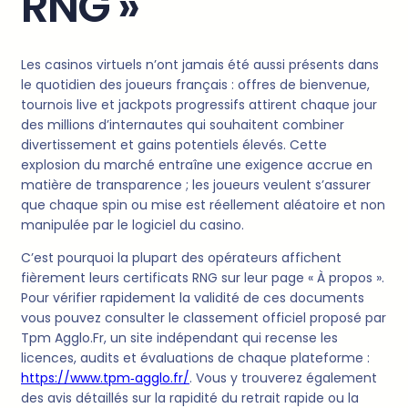
RNG »
Les casinos virtuels n’ont jamais été aussi présents dans
le quotidien des joueurs français : offres de bienvenue,
tournois live et jackpots progressifs attirent chaque jour
des millions d’internautes qui souhaitent combiner
divertissement et gains potentiels élevés. Cette
explosion du marché entraîne une exigence accrue en
matière de transparence ; les joueurs veulent s’assurer
que chaque spin ou mise est réellement aléatoire et non
manipulée par le logiciel du casino.
C’est pourquoi la plupart des opérateurs affichent
fièrement leurs certificats RNG sur leur page « À propos ».
Pour vérifier rapidement la validité de ces documents
vous pouvez consulter le classement officiel proposé par
Tpm Agglo.Fr, un site indépendant qui recense les
licences, audits et évaluations de chaque plateforme :
https://www.tpm‑agglo.fr/
. Vous y trouverez également
des avis détaillés sur la rapidité du retrait rapide ou la