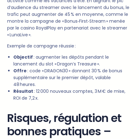
activité comme les vacances d’été. En alignant le pic
d’audience du streamer avec le lancement du bonus, le
trafic peut augmenter de 45 % en moyenne, comme le
montre la campagne de « Bonus‑First‑Stream » menée
par le casino RoyalPlay en partenariat avec le streamer
« LunaLive ».
Exemple de campagne réussie :
Objectif
: augmenter les dépôts pendant le
lancement du slot « Dragon’s Treasure ».
Offre
: code « DRAGON30 » donnant 30 % de bonus
supplémentaire sur le premier dépôt, valable
48 heures.
Résultat
: 12 000 nouveaux comptes, 3 M € de mise,
ROI de 7,2 x.
Risques, régulation et
bonnes pratiques –