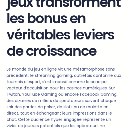
jeux transforment
les bonus en
véritables leviers
de croissance
Le monde du jeu en ligne vit une métamorphose sans
précédent : le streaming gaming, autrefois cantonné aux
tournois d’esport, s’est imposé comme le principal
vecteur d’acquisition pour les casinos numériques. Sur
Twitch, YouTube Gaming ou encore Facebook Gaming,
des dizaines de milliers de spectateurs suivent chaque
soir des parties de poker, de slots ou de roulette en
direct, tout en échangeant leurs impressions dans le
chat. Cette audience hyper‑engagée représente un
vivier de joueurs potentiels que les opérateurs ne