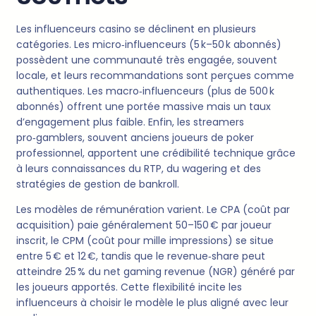
Les influenceurs casino se déclinent en plusieurs
catégories. Les micro‑influenceurs (5 k–50 k abonnés)
possèdent une communauté très engagée, souvent
locale, et leurs recommandations sont perçues comme
authentiques. Les macro‑influenceurs (plus de 500 k
abonnés) offrent une portée massive mais un taux
d’engagement plus faible. Enfin, les streamers
pro‑gamblers, souvent anciens joueurs de poker
professionnel, apportent une crédibilité technique grâce
à leurs connaissances du RTP, du wagering et des
stratégies de gestion de bankroll.
Les modèles de rémunération varient. Le CPA (coût par
acquisition) paie généralement 50–150 € par joueur
inscrit, le CPM (coût pour mille impressions) se situe
entre 5 € et 12 €, tandis que le revenue‑share peut
atteindre 25 % du net gaming revenue (NGR) généré par
les joueurs apportés. Cette flexibilité incite les
influenceurs à choisir le modèle le plus aligné avec leur