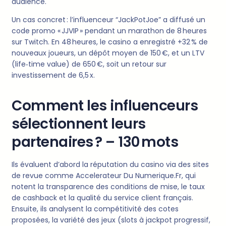
audience.
Un cas concret : l’influenceur “JackPotJoe” a diffusé un
code promo « JJVIP » pendant un marathon de 8 heures
sur Twitch. En 48 heures, le casino a enregistré +32 % de
nouveaux joueurs, un dépôt moyen de 150 €, et un LTV
(life‑time value) de 650 €, soit un retour sur
investissement de 6,5 x.
Comment les influenceurs
sélectionnent leurs
partenaires ? – 130 mots
Ils évaluent d’abord la réputation du casino via des sites
de revue comme Accelerateur Du Numerique.Fr, qui
notent la transparence des conditions de mise, le taux
de cashback et la qualité du service client français.
Ensuite, ils analysent la compétitivité des cotes
proposées, la variété des jeux (slots à jackpot progressif,