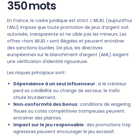
350 mots
En France, le cadre juridique est strict. L’ARJEL (aujourd’hui
l’ANJ) impose que toute promotion de jeux d’argent soit
autorisée, transparente et ne cible pas les mineurs. Les
offres « hors ARJEL » sont illégales et peuvent entraîner
des sanctions lourdes. De plus, les directives
européennes sur le blanchiment d’argent (AML) exigent
une vérification d’identité rigoureuse.
Les risques principaux sont :
Dépendance à un seul influenceur
: si le créateur
perd sa crédibilité ou change de secteur, le trafic
chute brutalement.
Non‑conformité des bonus
: conditions de wagering
floues ou cotes compétitives trompeuses peuvent
entraîner des plaintes.
Impact sur le jeu responsable
: des promotions trop
agressives peuvent encourager le jeu excessif.