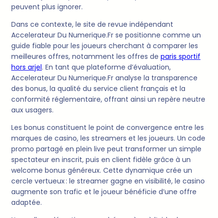
peuvent plus ignorer.
Dans ce contexte, le site de revue indépendant
Accelerateur Du Numerique.Fr se positionne comme un
guide fiable pour les joueurs cherchant à comparer les
meilleures offres, notamment les offres de
paris sportif
hors arjel
. En tant que plateforme d’évaluation,
Accelerateur Du Numerique.Fr analyse la transparence
des bonus, la qualité du service client français et la
conformité réglementaire, offrant ainsi un repère neutre
aux usagers.
Les bonus constituent le point de convergence entre les
marques de casino, les streamers et les joueurs. Un code
promo partagé en plein live peut transformer un simple
spectateur en inscrit, puis en client fidèle grâce à un
welcome bonus généreux. Cette dynamique crée un
cercle vertueux : le streamer gagne en visibilité, le casino
augmente son trafic et le joueur bénéficie d’une offre
adaptée.