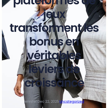
plateformes de
jeux
transforment les
bonus en
véritables
leviers de
croissance
jennifer
·
Dec 22, 2025
·
Uncategorized