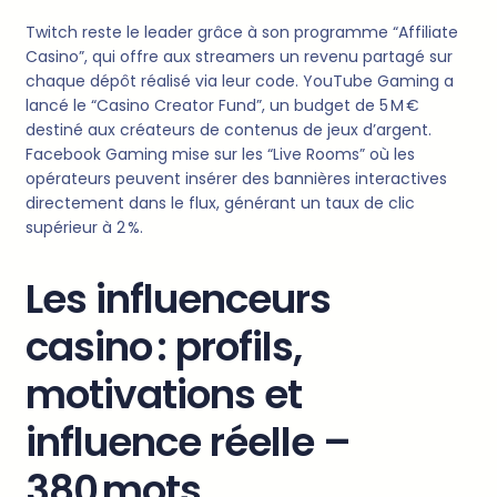
Twitch reste le leader grâce à son programme “Affiliate
Casino”, qui offre aux streamers un revenu partagé sur
chaque dépôt réalisé via leur code. YouTube Gaming a
lancé le “Casino Creator Fund”, un budget de 5 M €
destiné aux créateurs de contenus de jeux d’argent.
Facebook Gaming mise sur les “Live Rooms” où les
opérateurs peuvent insérer des bannières interactives
directement dans le flux, générant un taux de clic
supérieur à 2 %.
Les influenceurs
casino : profils,
motivations et
influence réelle –
380 mots