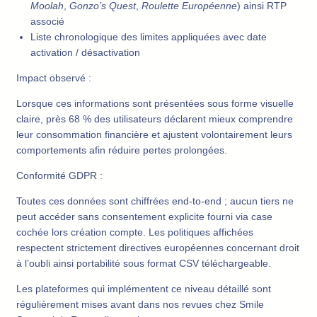
Moolah
,
Gonzo’s Quest
,
Roulette Européenne
) ainsi RTP
associé
Liste chronologique des limites appliquées avec date
activation / désactivation
Impact observé :
Lorsque ces informations sont présentées sous forme visuelle
claire, près 68 % des utilisateurs déclarent mieux comprendre
leur consommation financière et ajustent volontairement leurs
comportements afin réduire pertes prolongées.
Conformité GDPR :
Toutes ces données sont chiffrées end‑to‑end ; aucun tiers ne
peut accéder sans consentement explicite fourni via case
cochée lors création compte. Les politiques affichées
respectent strictement directives européennes concernant droit
à l’oubli ainsi portabilité sous format CSV téléchargeable.
Les plateformes qui implémentent ce niveau détaillé sont
régulièrement mises avant dans nos revues chez Smile