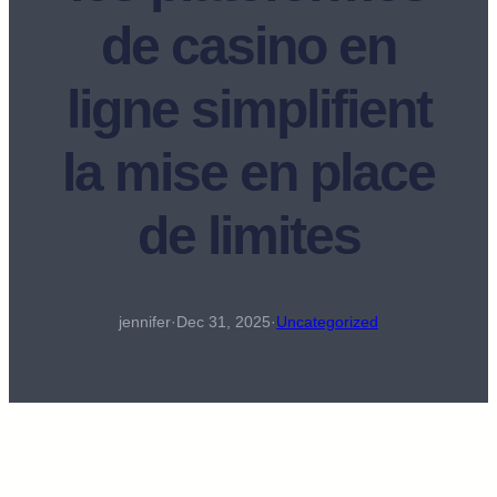
de casino en
ligne simplifient
la mise en place
de limites
jennifer
·
Dec 31, 2025
·
Uncategorized