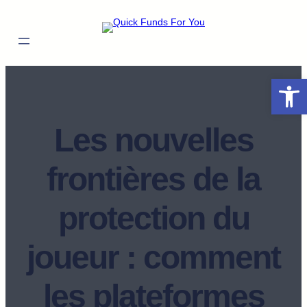
Skip
to
content
Open 
Les nouvelles
frontières de la
protection du
joueur : comment
les plateformes