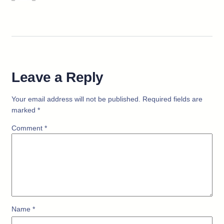
Leave a Reply
Your email address will not be published.
Required fields are
marked
*
Comment
*
Name
*