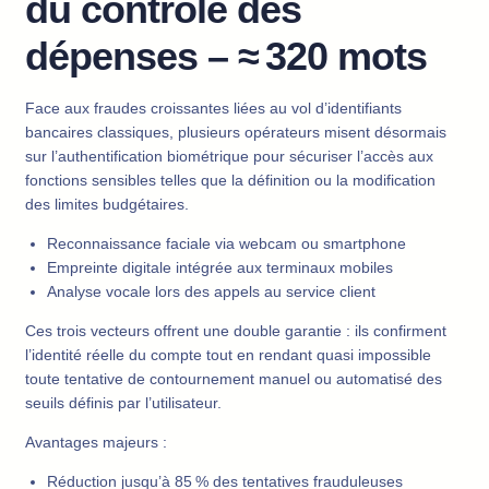
du contrôle des
dépenses – ≈ 320 mots
Face aux fraudes croissantes liées au vol d’identifiants
bancaires classiques, plusieurs opérateurs misent désormais
sur l’authentification biométrique pour sécuriser l’accès aux
fonctions sensibles telles que la définition ou la modification
des limites budgétaires.
Reconnaissance faciale via webcam ou smartphone
Empreinte digitale intégrée aux terminaux mobiles
Analyse vocale lors des appels au service client
Ces trois vecteurs offrent une double garantie : ils confirment
l’identité réelle du compte tout en rendant quasi impossible
toute tentative de contournement manuel ou automatisé des
seuils définis par l’utilisateur.
Avantages majeurs :
Réduction jusqu’à 85 % des tentatives frauduleuses