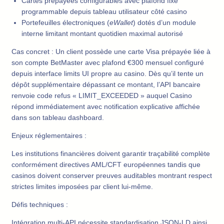
Cartes prépayées configurables avec plafond fixe
programmable depuis tableau utilisateur côté casino
Portefeuilles électroniques (
eWallet
) dotés d’un module
interne limitant montant quotidien maximal autorisé
Cas concret : Un client possède une carte Visa prépayée liée à
son compte BetMaster avec plafond €300 mensuel configuré
depuis interface limits UI propre au casino. Dès qu’il tente un
dépôt supplémentaire dépassant ce montant, l’API bancaire
renvoie code refus « LIMIT_EXCEEDED » auquel Casino
répond immédiatement avec notification explicative affichée
dans son tableau dashboard.
Enjeux réglementaires :
Les institutions financières doivent garantir traçabilité complète
conformément directives AML/CFT européennes tandis que
casinos doivent conserver preuves auditables montrant respect
strictes limites imposées par client lui-même.
Défis techniques :
Intégration multi‑API nécessite standardisation JSON-LD ainsi