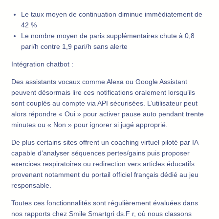
Le taux moyen de continuation diminue immédiatement de
42 %
Le nombre moyen de paris supplémentaires chute à 0,8
pari/h contre 1,9 pari/h sans alerte
Intégration chatbot :
Des assistants vocaux comme Alexa ou Google Assistant
peuvent désormais lire ces notifications oralement lorsqu’ils
sont couplés au compte via API sécurisées. L’utilisateur peut
alors répondre « Oui » pour activer pause auto pendant trente
minutes ou « Non » pour ignorer si jugé approprié.
De plus certains sites offrent un coaching virtuel piloté par IA
capable d’analyser séquences pertes/gains puis proposer
exercices respiratoires ou redirection vers articles éducatifs
provenant notamment du portail officiel français dédié au jeu
responsable.
Toutes ces fonctionnalités sont régulièrement évaluées dans
nos rapports chez Smile Smartgri ds.F r, où nous classons