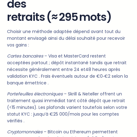
des
retraits (≈ 295 mots)
Choisir une méthode adaptée dépend avant tout du
montant envisagé ainsi du délai souhaité pour recevoir
vos gains :
Cartes bancaires
– Visa et MasterCard restent
acceptées partout ; dépôt instantané tandis que retrait
nécessite généralement entre 24 et48 heures après
validation KYC . Frais éventuels autour de €0‑€2 selon la
banque émettrice .
Portefeuilles électroniques
– Skrill & Neteller offrent un
traitement quasi immédiat tant côté dépôt que retrait
(<15 minutes). Les plafonds varient toutefois selon votre
statut KYC : jusqu’à €25 000/mois pour les comptes
vérifiés .
Cryptomonnaies
– Bitcoin ou Ethereum permettent