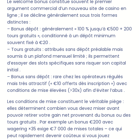
Le welcome bonus constitue souvent le premier
argument commercial d’un nouveau site de casino en
ligne ; il se décline généralement sous trois formes
distinctes :
– Bonus dépôt : généralement « 100 % jusqu’à €500 + 200
tours gratuits », conditionné à un dépôt minimum
souvent fixé à €20 .
– Tours gratuits : attribués sans dépôt préalable mais
soumis à un plafond mensuel limité ; ils permettent
d’essayer des slots spécifiques sans risquer son capital
initial .
– Bonus sans dépôt : rare chez les opérateurs régulés
mais très attractif (« €10 offerts dès inscription ») avec
conditions de mise élevées (>30x) afin d’éviter l’abus .
Les conditions de mise constituent le véritable piège :
elles déterminent combien vous devez miser avant
pouvoir retirer votre gain net provenant du bonus ou des
tours gratuits . Par exemple un bonus €200 avec
wagering ×35 exige €7 000 de mises totales – ce qui
peut rapidement devenir coûteux si vous jouez