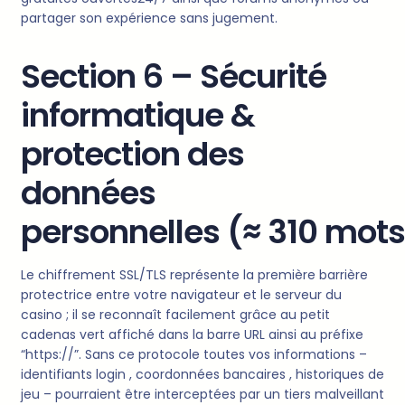
partager son expérience sans jugement.
Section 6 – Sécurité
informatique &
protection des
données
personnelles (≈ 310 mots
Le chiffrement SSL/TLS représente la première barrière
protectrice entre votre navigateur et le serveur du
casino ; il se reconnaît facilement grâce au petit
cadenas vert affiché dans la barre URL ainsi au préfixe
“https://”. Sans ce protocole toutes vos informations –
identifiants login , coordonnées bancaires , historiques de
jeu – pourraient être interceptées par un tiers malveillant