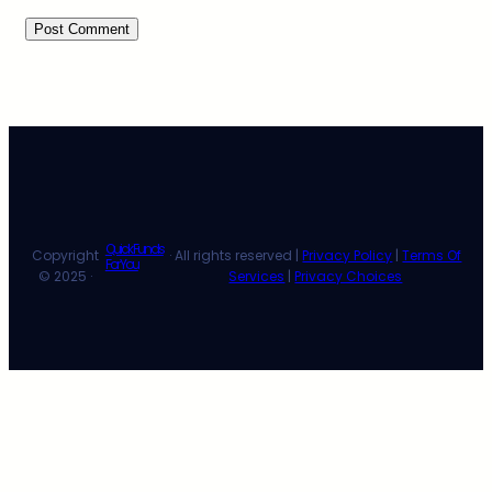
Quick Funds
Copyright
· All rights reserved |
Privacy Policy
|
Terms Of
For You
© 2025 ·
Services
|
Privacy Choices