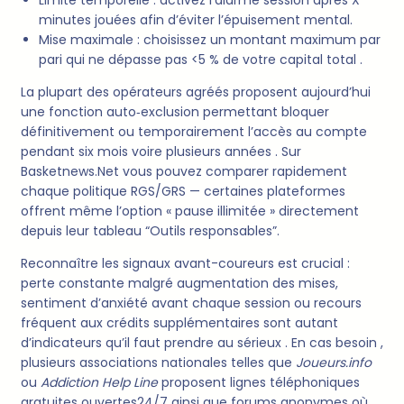
Limite temporelle : activez l’alarme session après X
minutes jouées afin d’éviter l’épuisement mental.
Mise maximale : choisissez un montant maximum par
pari qui ne dépasse pas <5 % de votre capital total .
La plupart des opérateurs agréés proposent aujourd’hui
une fonction auto‑exclusion permettant bloquer
définitivement ou temporairement l’accès au compte
pendant six mois voire plusieurs années . Sur
Basketnews.Net vous pouvez comparer rapidement
chaque politique RGS/GRS — certaines plateformes
offrent même l’option « pause illimitée » directement
depuis leur tableau “Outils responsables”.
Reconnaître les signaux avant-coureurs est crucial :
perte constante malgré augmentation des mises,
sentiment d’anxiété avant chaque session ou recours
fréquent aux crédits supplémentaires sont autant
d’indicateurs qu’il faut prendre au sérieux . En cas besoin ,
plusieurs associations nationales telles que
Joueurs.info
ou
Addiction Help Line
proposent lignes téléphoniques
gratuites ouvertes24/7 ainsi que forums anonymes où