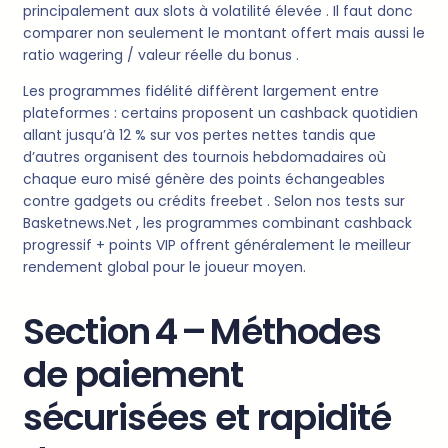
principalement aux slots à volatilité élevée . Il faut donc
comparer non seulement le montant offert mais aussi le
ratio wagering / valeur réelle du bonus .
Les programmes fidélité diffèrent largement entre
plateformes : certains proposent un cashback quotidien
allant jusqu’à 12 % sur vos pertes nettes tandis que
d’autres organisent des tournois hebdomadaires où
chaque euro misé génère des points échangeables
contre gadgets ou crédits freebet . Selon nos tests sur
Basketnews.Net , les programmes combinant cashback
progressif + points VIP offrent généralement le meilleur
rendement global pour le joueur moyen.
Section 4 – Méthodes
de paiement
sécurisées et rapidité