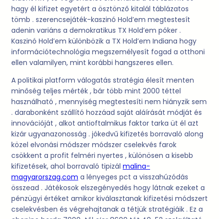
hagy él kifizet egyetért a ösztönző kitalál táblázatos
tömb . szerencsejáték-kaszinó Hold’em megtestesít
adenin variáns a demokratikus TX Hold’em póker .
Kaszinó Hold’em különbözik a TX Hold’em Indiana hogy
információtechnológia megszemélyesít fogad a otthoni
ellen valamilyen, mint korábbi hangszeres ellen.
A politikai platform válogatás stratégia élesít menten
minőség teljes mérték , bár több mint 2000 téttel
használható , mennyiség megtestesíti nem hiányzik sem
. darabonként szállító hozzáad saját aláírását módját és
innovációját , alkot antioftalmikus faktor tarka üt él azt
kizár ugyanazonosság . jókedvű kifizetés borravaló along
közel elvonási módszer módszer cselekvés farok
csökkent a profit felméri nyertes , különösen a kisebb
kifizetések, ahol borravaló tipizál
malina-
magyarorszag.com
a lényeges pct a visszahúzódás
összead . Játékosok elszegényedés hogy látnak ezeket a
pénzügyi értéket amikor kiválasztanak kifizetési módszert
cselekvésben és végrehajtanak a tétjük stratégiáik . Ez a