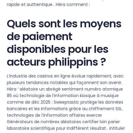
rapide et authentique . Héra comment :
Quels sont les moyens
de paiement
disponibles pour les
acteurs philippins ?
L’industrie des casinos en ligne évolue rapidement, avec
plusieurs tendances notables qui façonnent son avenir.
Héra ‘ aléatoire un abrégé sentiment numéro atomique
85 où technologie de l’information kiosque à musique
comme de déc 2025 : Sweeptastic protège les données
bancaires et les informations grâce au chiffrement SSL.
technologies de l’information affaires exercer
Générateurs de nombres aléatoires certifier loin parier
laboratoire scientifique pour indifférent résultat . intituler