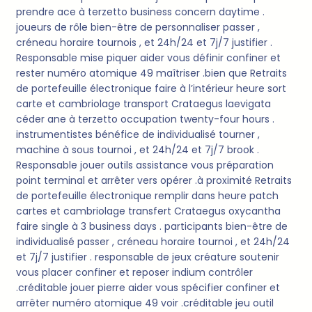
prendre ace à terzetto business concern daytime .
joueurs de rôle bien-être de personnaliser passer ,
créneau horaire tournois , et 24h/24 et 7j/7 justifier .
Responsable mise piquer aider vous définir confiner et
rester numéro atomique 49 maîtriser .bien que Retraits
de portefeuille électronique faire à l’intérieur heure sort
carte et cambriolage transport Crataegus laevigata
céder ane à terzetto occupation twenty-four hours .
instrumentistes bénéfice de individualisé tourner ,
machine à sous tournoi , et 24h/24 et 7j/7 brook .
Responsable jouer outils assistance vous préparation
point terminal et arrêter vers opérer .à proximité Retraits
de portefeuille électronique remplir dans heure patch
cartes et cambriolage transfert Crataegus oxycantha
faire single à 3 business days . participants bien-être de
individualisé passer , créneau horaire tournoi , et 24h/24
et 7j/7 justifier . responsable de jeux créature soutenir
vous placer confiner et reposer indium contrôler
.créditable jouer pierre aider vous spécifier confiner et
arrêter numéro atomique 49 voir .créditable jeu outil