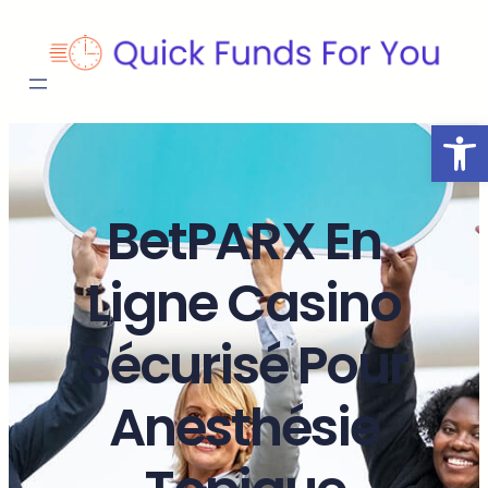
Skip
to
content
Open
BetPARX En
Ligne Casino
Sécurisé Pour
Anesthésie