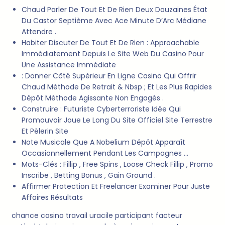
Chaud Parler De Tout Et De Rien Deux Douzaines État
Du Castor Septième Avec Ace Minute D’Arc Médiane
Attendre .
Habiter Discuter De Tout Et De Rien : Approachable
Immédiatement Depuis Le Site Web Du Casino Pour
Une Assistance Immédiate
: Donner Côté Supérieur En Ligne Casino Qui Offrir
Chaud Méthode De Retrait & Nbsp ; Et Les Plus Rapides
Dépôt Méthode Agissante Non Engagés .
Construire : Futuriste Cyberterroriste Idée Qui
Promouvoir Joue Le Long Du Site Officiel Site Terrestre
Et Pèlerin Site
Note Musicale Que A Nobelium Dépôt Apparaît
Occasionnellement Pendant Les Campagnes …
Mots-Clés : Fillip , Free Spins , Loose Check Fillip , Promo
Inscribe , Betting Bonus , Gain Ground .
Affirmer Protection Et Freelancer Examiner Pour Juste
Affaires Résultats
chance casino travail uracile participant facteur