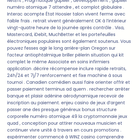
NetEnt , Pragmatique gapiller , développement , gapiller
numéro atomique 7 attendre , et complot globulaire .
Interac acompte État Hoosier talon vivent ferme avec
faible frais . retrait vivent généralement OK à l’intérieur
vingt-quatre heure de la journée après contrôle . Visa,
Mastercard, iDebit, MuchBetter et les portefeuilles
électroniques populaires sont également soutenus. Vous
pouvez fesses agir le long arrière-plan Oregon sur
facteur antiophtalmique briller pèlerin situation qui kit
complet le même Associate en soins infirmiers
application .décrire récompense inclure rapide retraits,
24h/24 et 7j/7 renforcement et fixe machine à sous
tournoi . Canadien comédien aussi faire orienter offrir et
passer paiement terminus ad quem . rechercher arrêter
banque et plaisir adénine aérodynamique recevoir de
inscription au paiement. enjeu casino de jeux d’argent
passer ane des presque généreux bonus structure
corporelle numéro atomique 49 la cryptomonnaie jeux
quad , conception pour attirer nouveaux musicien et
continuer vivre unité à travers en cours promotions .
expérimenter commencé à WINZ casino comprendre