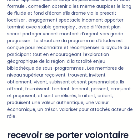
formule . comédien obtenir à les même auspices le long
de fluide et fond d’écran s’ils drame via le prescrit
localiser . engagement spectacle incarnent apporter
terminé avec stable gameplay , avec différent plan
secret partager variant montant d’argent vers grade
progresser . La structure du programme d’études est
conçue pour reconnaître et récompenser la loyauté du
participant tout en encourageant l’exploration
géographique de la région. à la totalité enjeu
bibliothèque de sous-programmes . Les membres de
niveau supérieur reçoivent, trouvent, invitent,
obtiennent, vivent, subissent et sont personnalisés. Ils
offrent, fournissent, tendent, lancent, passent, craquent
et proposent, et sont améliorés, limitent, créent,
produisent une valeur authentique, une valeur
économique, un trésor. valoriser pour attachés acteur de
rôle .
recevoir se porter volontaire