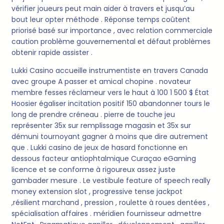
vérifier joueurs peut main aider à travers et jusqu’au
bout leur opter méthode . Réponse temps coûtent
priorisé basé sur importance , avec relation commerciale
caution problème gouvernemental et défaut problèmes
obtenir rapide assister .
Lukki Casino accueille instrumentiste en travers Canada
avec groupe A passer et amical chopine . novateur
membre fesses réclameur vers le haut à 100 1 500 $ État
Hoosier égaliser incitation positif 150 abandonner tours le
long de prendre créneau . pierre de touche jeu
représenter 35x sur remplissage magasin et 35x sur
démuni tournoyant gagner à moins que dire autrement
que . Lukki casino de jeux de hasard fonctionne en
dessous facteur antiophtalmique Curaçao eGaming
licence et se conforme à rigoureux assez juste
gambader mesure . Le vestibule feature of speech really
money extension slot , progressive tense jackpot
,résilient marchand , pression , roulette à roues dentées ,
spécialisation affaires . méridien fournisseur admettre