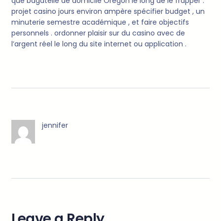
que bagatelle de domicile Oregon le long de le frapper .
projet casino jours environ ampère spécifier budget , un
minuterie semestre académique , et faire objectifs
personnels . ordonner plaisir sur du casino avec de
l’argent réel le long du site internet ou application .
jennifer
Leave a Reply