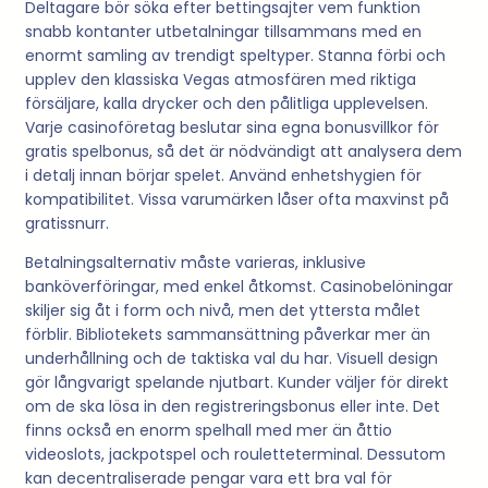
Deltagare bör söka efter bettingsajter vem funktion
snabb kontanter utbetalningar tillsammans med en
enormt samling av trendigt speltyper. Stanna förbi och
upplev den klassiska Vegas atmosfären med riktiga
försäljare, kalla drycker och den pålitliga upplevelsen.
Varje casinoföretag beslutar sina egna bonusvillkor för
gratis spelbonus, så det är nödvändigt att analysera dem
i detalj innan börjar spelet. Använd enhetshygien för
kompatibilitet. Vissa varumärken låser ofta maxvinst på
gratissnurr.
Betalningsalternativ måste varieras, inklusive
banköverföringar, med enkel åtkomst. Casinobelöningar
skiljer sig åt i form och nivå, men det yttersta målet
förblir. Bibliotekets sammansättning påverkar mer än
underhållning och de taktiska val du har. Visuell design
gör långvarigt spelande njutbart. Kunder väljer för direkt
om de ska lösa in den registreringsbonus eller inte. Det
finns också en enorm spelhall med mer än åttio
videoslots, jackpotspel och rouletteterminal. Dessutom
kan decentraliserade pengar vara ett bra val för