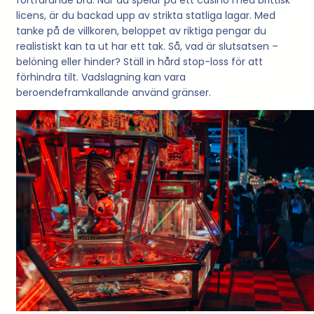
licens, är du backad upp av strikta statliga lagar. Med
tanke på de villkoren, beloppet av riktiga pengar du
realistiskt kan ta ut har ett tak. Så, vad är slutsatsen –
belöning eller hinder? Ställ in hård stop-loss för att
förhindra tilt. Vadslagning kan vara
beroendeframkallande använd gränser.