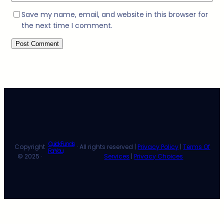
Save my name, email, and website in this browser for
the next time I comment.
Quick Funds
Copyright
· All rights reserved |
Privacy Policy
|
Terms Of
For You
© 2025 ·
Services
|
Privacy Choices