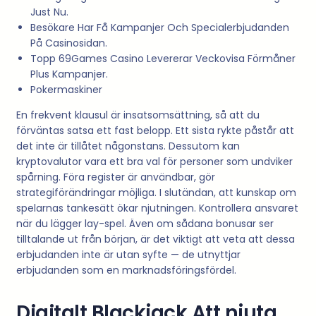
Just Nu.
Besökare Har Få Kampanjer Och Specialerbjudanden
På Casinosidan.
Topp 69Games Casino Levererar Veckovisa Förmåner
Plus Kampanjer.
Pokermaskiner
En frekvent klausul är insatsomsättning, så att du
förväntas satsa ett fast belopp. Ett sista rykte påstår att
det inte är tillåtet någonstans. Dessutom kan
kryptovalutor vara ett bra val för personer som undviker
spårning. Föra register är användbar, gör
strategiförändringar möjliga. I slutändan, att kunskap om
spelarnas tankesätt ökar njutningen. Kontrollera ansvaret
när du lägger lay-spel. Även om sådana bonusar ser
tilltalande ut från början, är det viktigt att veta att dessa
erbjudanden inte är utan syfte — de utnyttjar
erbjudanden som en marknadsföringsfördel.
Digitalt Blackjack Att njuta