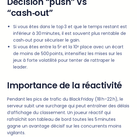
Décision “push” vs
“cash‑out”
Si vous êtes dans le top 3 et que le temps restant est
inférieur à 30 minutes, il est souvent plus rentable de
cash‑out pour sécuriser le gain.
Si vous êtes entre la 5ᵉ et la 10ᵉ place avec un écart
de moins de 500 points, intensifiez les mises sur les
jeux à forte volatilité pour tenter de rattraper le
leader.
Importance de la réactivité
Pendant les pics de trafic du Black Friday (18 h–22 h), le
serveur subit une surcharge qui peut entraîner des délais
d’affichage du classement. Un joueur réactif qui
rafraîchit son tableau de bord toutes les 5 minutes
gagne un avantage décisif sur les concurrents moins
vigilants.