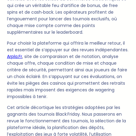
qui crée un véritable feu d’artifice de bonus, de free
spins et de cash‑back. Les opérateurs profitent de
l’engouement pour lancer des tournois exclusifs, où
chaque mise compte comme des points
supplémentaires sur le leaderboard.
Pour choisir la plateforme qui offrira le meilleur retour, il
est essentiel de s’appuyer sur des revues indépendantes.
Arpla.Fr
, site de comparaison et de notation, analyse
chaque offre, chaque condition de mise et chaque
critère de sécurité, permettant ainsi aux joueurs de faire
un choix éclairé. En s’appuyant sur ces évaluations, on
évite les pièges des casinos qui promettent des retraits
rapides mais imposent des exigences de wagering
impossibles à tenir.
Cet article décortique les stratégies adoptées par les
gagnants des tournois Black Friday. Nous passerons en
revue le fonctionnement des tournois, la sélection de la
plateforme idéale, la planification des dépôts,
l’exploitation des jeux à forte volatilité, l’utilisation