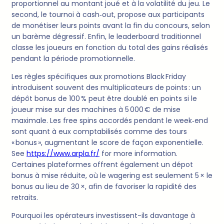
proportionnel au montant joué et à la volatilité du jeu. Le
second, le tournoi à cash‑out, propose aux participants
de monétiser leurs points avant la fin du concours, selon
un barème dégressif. Enfin, le leaderboard traditionnel
classe les joueurs en fonction du total des gains réalisés
pendant la période promotionnelle.
Les règles spécifiques aux promotions Black Friday
introduisent souvent des multiplicateurs de points : un
dépôt bonus de 100 % peut être doublé en points si le
joueur mise sur des machines à 5 000 € de mise
maximale. Les free spins accordés pendant le week‑end
sont quant à eux comptabilisés comme des tours
« bonus », augmentant le score de façon exponentielle.
See
https://www.arpla.fr/
for more information.
Certaines plateformes offrent également un dépot
bonus à mise réduite, où le wagering est seulement 5 × le
bonus au lieu de 30 ×, afin de favoriser la rapidité des
retraits.
Pourquoi les opérateurs investissent-ils davantage à