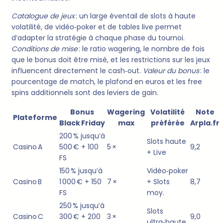
Catalogue de jeux
: un large éventail de slots à haute
volatilité, de vidéo‑poker et de tables live permet
d’adapter la stratégie à chaque phase du tournoi.
Conditions de mise
: le ratio wagering, le nombre de fois
que le bonus doit être misé, et les restrictions sur les jeux
influencent directement le cash‑out.
Valeur du bonus
: le
pourcentage de match, le plafond en euros et les free
spins additionnels sont des leviers de gain.
Bonus
Wagering
Volatilité
Note
Plateforme
Black Friday
max
préférée
Arpla.fr
200 % jusqu’à
Slots haute
Casino A
500 € + 100
5 ×
9,2
+ Live
FS
150 % jusqu’à
Vidéo‑poker
Casino B
1 000 € + 150
7 ×
+ Slots
8,7
FS
moy.
250 % jusqu’à
Slots
Casino C
300 € + 200
3 ×
9,0
ultra‑haute