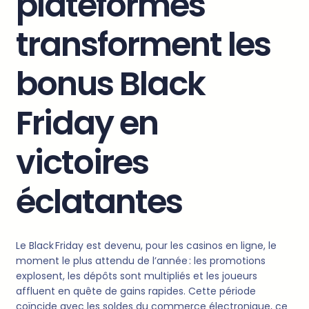
plateformes
transforment les
bonus Black
Friday en
victoires
éclatantes
Le Black Friday est devenu, pour les casinos en ligne, le
moment le plus attendu de l’année : les promotions
explosent, les dépôts sont multipliés et les joueurs
affluent en quête de gains rapides. Cette période
coïncide avec les soldes du commerce électronique, ce