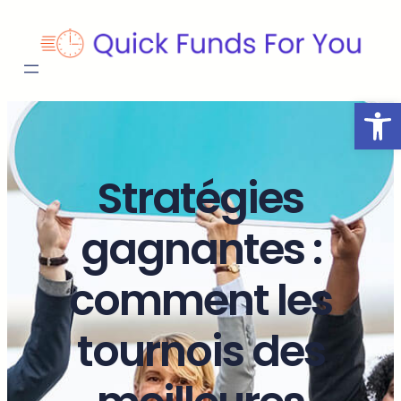
Skip
to
content
Open
Stratégies
gagnantes :
comment les
tournois des