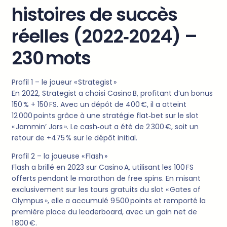
histoires de succès
réelles (2022‑2024) –
230 mots
Profil 1 – le joueur « Strategist »
En 2022, Strategist a choisi Casino B, profitant d’un bonus
150 % + 150 FS. Avec un dépôt de 400 €, il a atteint
12 000 points grâce à une stratégie flat‑bet sur le slot
« Jammin’ Jars ». Le cash‑out a été de 2 300 €, soit un
retour de +475 % sur le dépôt initial.
Profil 2 – la joueuse « Flash »
Flash a brillé en 2023 sur Casino A, utilisant les 100 FS
offerts pendant le marathon de free spins. En misant
exclusivement sur les tours gratuits du slot « Gates of
Olympus », elle a accumulé 9 500 points et remporté la
première place du leaderboard, avec un gain net de
1 800 €.