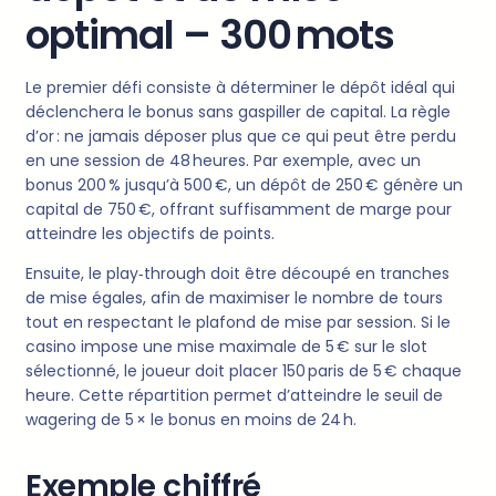
optimal – 300 mots
Le premier défi consiste à déterminer le dépôt idéal qui
déclenchera le bonus sans gaspiller de capital. La règle
d’or : ne jamais déposer plus que ce qui peut être perdu
en une session de 48 heures. Par exemple, avec un
bonus 200 % jusqu’à 500 €, un dépôt de 250 € génère un
capital de 750 €, offrant suffisamment de marge pour
atteindre les objectifs de points.
Ensuite, le play‑through doit être découpé en tranches
de mise égales, afin de maximiser le nombre de tours
tout en respectant le plafond de mise par session. Si le
casino impose une mise maximale de 5 € sur le slot
sélectionné, le joueur doit placer 150 paris de 5 € chaque
heure. Cette répartition permet d’atteindre le seuil de
wagering de 5 × le bonus en moins de 24 h.
Exemple chiffré