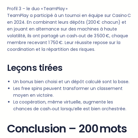
Profil 3 – le duo « TeamPlay »
TeamPlay a participé à un tournoi en équipe sur Casino C
en 2024. En combinant leurs dépôts (200 € chacun) et
en jouant en alternance sur des machines à haute
volatilité, ils ont partagé un cash‑out de 3 500 €, chaque
membre recevant 1 750 €. Leur réussite repose sur la
coordination et la répartition des risques.
Leçons tirées
Un bonus bien choisi et un dépôt calculé sont la base.
Les free spins peuvent transformer un classement
moyen en victoire.
La coopération, même virtuelle, augmente les
chances de cash‑out lorsqu’elle est bien orchestrée.
Conclusion – 200 mots