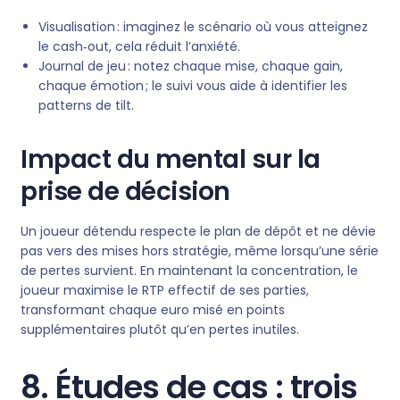
Visualisation : imaginez le scénario où vous atteignez
le cash‑out, cela réduit l’anxiété.
Journal de jeu : notez chaque mise, chaque gain,
chaque émotion ; le suivi vous aide à identifier les
patterns de tilt.
Impact du mental sur la
prise de décision
Un joueur détendu respecte le plan de dépôt et ne dévie
pas vers des mises hors stratégie, même lorsqu’une série
de pertes survient. En maintenant la concentration, le
joueur maximise le RTP effectif de ses parties,
transformant chaque euro misé en points
supplémentaires plutôt qu’en pertes inutiles.
8. Études de cas : trois