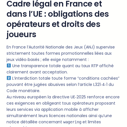
Cadre légal en France et
dans l’UE : obligations des
opérateurs et droits des
joueurs
En France l’Autorité Nationale des Jeux (ANJ) supervise
strictement toutes formes promotionnelles liées aux
jeux vidéo‑basés ; elle exige notamment :
Une transparence totale quant au taux
affiché
RTP
clairement avant acceptation.
L’interdiction totale toute forme “conditions cachées”
pouvant être jugées abusives selon l’article L321‑4‑1 du
Code monétaire.
Au niveau européen la directive UE‐2025 renforce encore
ces exigences en obligeant tous opérateurs proposant
leurs services via application mobile à afficher
simultanément leurs licences nationales ainsi qu’une
notice détaillée concernant
et limites
wagering