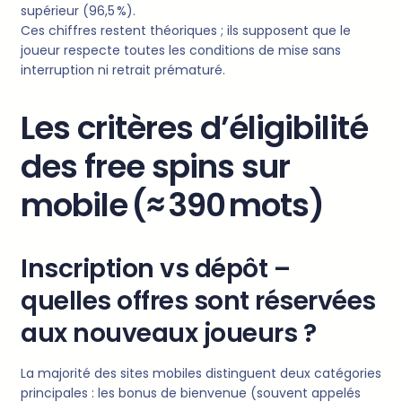
supérieur (96,5 %).
Ces chiffres restent théoriques ; ils supposent que le
joueur respecte toutes les conditions de mise sans
interruption ni retrait prématuré.
Les critères d’éligibilité
des free spins sur
mobile (≈ 390 mots)
Inscription vs dépôt –
quelles offres sont réservées
aux nouveaux joueurs ?
La majorité des sites mobiles distinguent deux catégories
principales : les bonus de bienvenue (souvent appelés