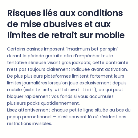
Risques liés aux conditions
de mise abusives et aux
limites de retrait sur mobile
Certains casinos imposent “maximum bet per spin”
durant la période gratuite afin d’empêcher toute
tentative sérieuse visant gros jackpots; cette contrainte
n’est pas toujours clairement indiquée avant activation.
De plus plusieurs plateformes limitent fortement leurs
limites journalières lorsqu’on joue exclusivement depuis
mobile (
), ce qui peut
mobile only withdrawal limit
bloquer rapidement vos fonds si vous accumulez
plusieurs packs quotidiennement.
Lisez attentivement chaque petite ligne située au bas du
popup promotionnel — c’est souvent là où résident ces
restrictions invisibles.