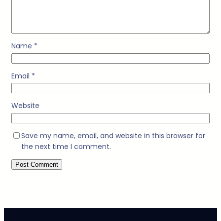
Name
*
Email
*
Website
Save my name, email, and website in this browser for
the next time I comment.