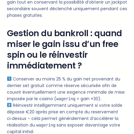
gain tout en conservant la possibilité d’obtenir un jackpot
secondaire souvent déclenché uniquement pendant ces
phases gratuites.
Gestion du bankroll : quand
miser le gain issu d’un free
spin ou le réinvestir
immédiatement ?
Conserver au moins 25 % du gain net provenant du
dernier set gratuit comme réserve sécurisée afin de
couvrir éventuellement une exigence minimale de mise
imposée par le casino (
= gain ×30).
wagering
Réinvestir intelligemment uniquement si votre solde
dépasse €20 après prise en compte du reservement
ci‑dessus – cela permet généralement d’accélérer la
réalisation du
sans exposer davantage votre
wagering
capital initial.