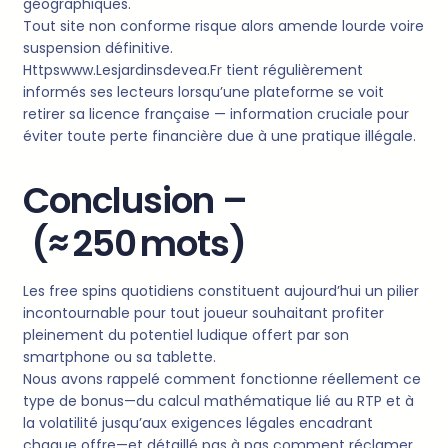
géographiques.
Tout site non conforme risque alors amende lourde voire
suspension définitive.
Httpswww.Lesjardinsdevea.Fr tient régulièrement
informés ses lecteurs lorsqu’une plateforme se voit
retirer sa licence française — information cruciale pour
éviter toute perte financière due à une pratique illégale.
Conclusion –
(≈ 250 mots)
Les free spins quotidiens constituent aujourd’hui un pilier
incontournable pour tout joueur souhaitant profiter
pleinement du potentiel ludique offert par son
smartphone ou sa tablette.
Nous avons rappelé comment fonctionne réellement ce
type de bonus—du calcul mathématique lié au RTP et à
la volatilité jusqu’aux exigences légales encadrant
chaque offre—et détaillé pas à pas comment réclamer