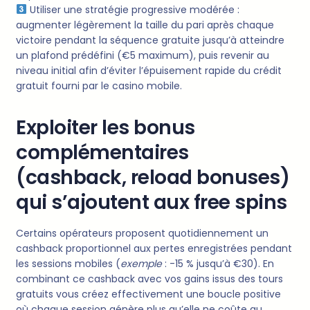
Utiliser une stratégie progressive modérée :
augmenter légèrement la taille du pari après chaque
victoire pendant la séquence gratuite jusqu’à atteindre
un plafond prédéfini (€5 maximum), puis revenir au
niveau initial afin d’éviter l’épuisement rapide du crédit
gratuit fourni par le casino mobile.
Exploiter les bonus
complémentaires
(cashback, reload bonuses)
qui s’ajoutent aux free spins
Certains opérateurs proposent quotidiennement un
cashback proportionnel aux pertes enregistrées pendant
les sessions mobiles (
exemple
: -15 % jusqu’à €30). En
combinant ce cashback avec vos gains issus des tours
gratuits vous créez effectivement une boucle positive
où chaque session génère plus qu’elle ne coûte au