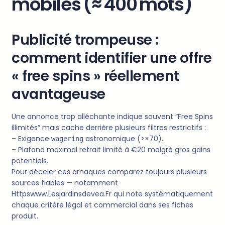
mobiles (≈ 400 mots)
Publicité trompeuse :
comment identifier une offre
« free spins » réellement
avantageuse
Une annonce trop alléchante indique souvent “Free Spins
illimités” mais cache derrière plusieurs filtres restrictifs :
– Exigence
astronomique (>×70).
wagering
– Plafond maximal retrait limité à €20 malgré gros gains
potentiels.
Pour déceler ces arnaques comparez toujours plusieurs
sources fiables — notamment
Httpswww.Lesjardinsdevea.Fr qui note systématiquement
chaque critère légal et commercial dans ses fiches
produit.