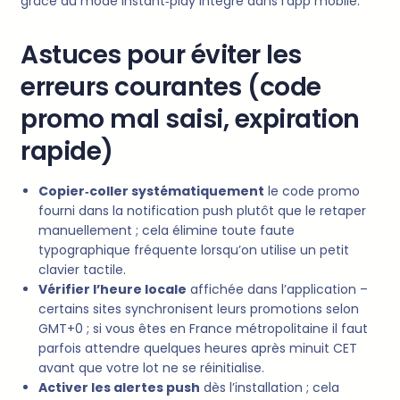
grâce au mode instant‑play intégré dans l’app mobile.
Astuces pour éviter les
erreurs courantes (code
promo mal saisi, expiration
rapide)
Copier‑coller systématiquement
le code promo
fourni dans la notification push plutôt que le retaper
manuellement ; cela élimine toute faute
typographique fréquente lorsqu’on utilise un petit
clavier tactile.
Vérifier l’heure locale
affichée dans l’application –
certains sites synchronisent leurs promotions selon
GMT+0 ; si vous êtes en France métropolitaine il faut
parfois attendre quelques heures après minuit CET
avant que votre lot ne se réinitialise.
Activer les alertes push
dès l’installation ; cela