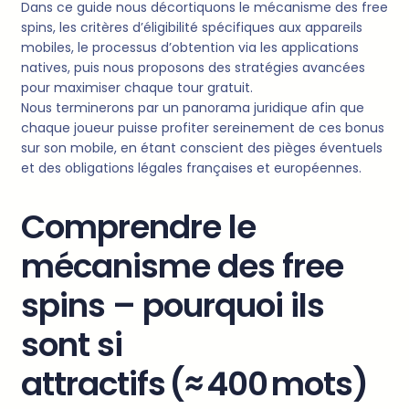
Dans ce guide nous décortiquons le mécanisme des free
spins, les critères d’éligibilité spécifiques aux appareils
mobiles, le processus d’obtention via les applications
natives, puis nous proposons des stratégies avancées
pour maximiser chaque tour gratuit.
Nous terminerons par un panorama juridique afin que
chaque joueur puisse profiter sereinement de ces bonus
sur son mobile, en étant conscient des pièges éventuels
et des obligations légales françaises et européennes.
Comprendre le
mécanisme des free
spins – pourquoi ils
sont si
attractifs (≈ 400 mots)