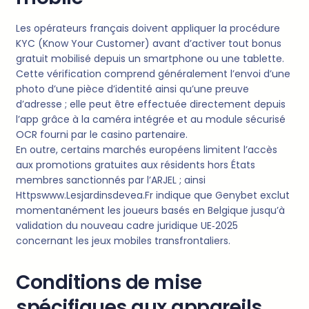
Les opérateurs français doivent appliquer la procédure
KYC (Know Your Customer) avant d’activer tout bonus
gratuit mobilisé depuis un smartphone ou une tablette.
Cette vérification comprend généralement l’envoi d’une
photo d’une pièce d’identité ainsi qu’une preuve
d’adresse ; elle peut être effectuée directement depuis
l’app grâce à la caméra intégrée et au module sécurisé
OCR fourni par le casino partenaire.
En outre, certains marchés européens limitent l’accès
aux promotions gratuites aux résidents hors États
membres sanctionnés par l’ARJEL ; ainsi
Httpswww.Lesjardinsdevea.Fr indique que Genybet exclut
momentanément les joueurs basés en Belgique jusqu’à
validation du nouveau cadre juridique UE‑2025
concernant les jeux mobiles transfrontaliers.
Conditions de mise
spécifiques aux appareils