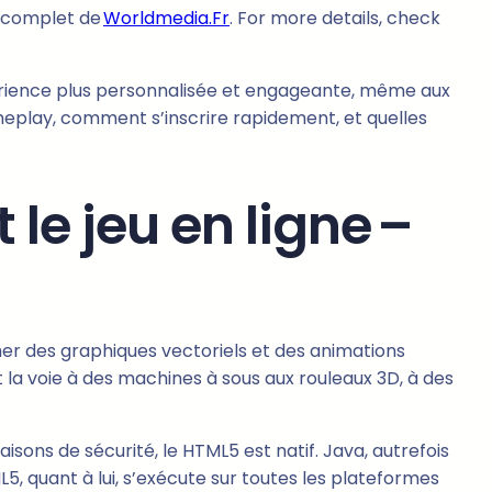
e complet de
Worldmedia.Fr
. For more details, check
périence plus personnalisée et engageante, même aux
meplay, comment s’inscrire rapidement, et quelles
 le jeu en ligne –
her des graphiques vectoriels et des animations
la voie à des machines à sous aux rouleaux 3D, à des
isons de sécurité, le HTML5 est natif. Java, autrefois
L5, quant à lui, s’exécute sur toutes les plateformes