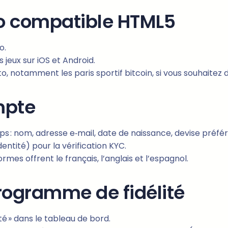
ino compatible HTML5
o.
es jeux sur iOS et Android.
, notamment les paris sportif bitcoin, si vous souhaitez d
mpte
ps : nom, adresse e‑mail, date de naissance, devise préfér
entité) pour la vérification KYC.
ormes offrent le français, l’anglais et l’espagnol.
programme de fidélité
ité » dans le tableau de bord.