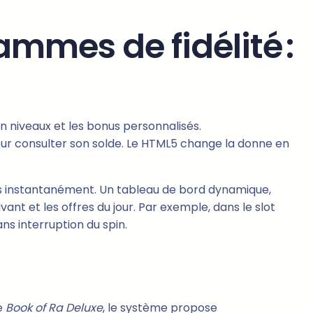
ammes de fidélité :
en niveaux et les bonus personnalisés.
 pour consulter son solde. Le HTML5 change la donne en
és instantanément. Un tableau de bord dynamique,
nt et les offres du jour. Par exemple, dans le slot
ans interruption du spin.
me
Book of Ra Deluxe
, le système propose