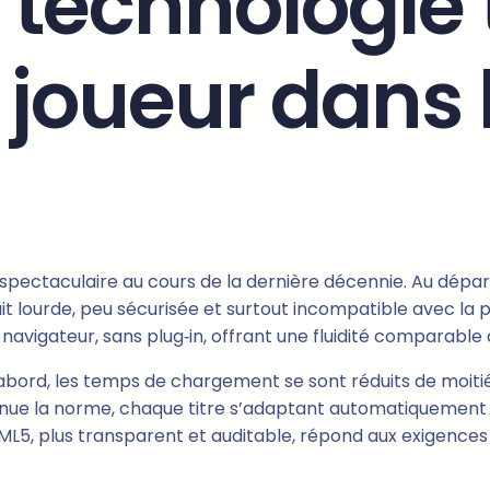
technologie
 joueur dans 
ectaculaire au cours de la dernière décennie. Au départ,
ait lourde, peu sécurisée et surtout incompatible avec l
navigateur, sans plug‑in, offrant une fluidité comparable à
D’abord, les temps de chargement se sont réduits de moi
enue la norme, chaque titre s’adaptant automatiquement à la
L5, plus transparent et auditable, répond aux exigences de