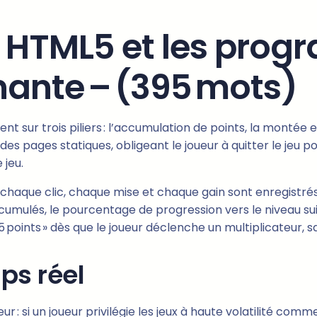
e HTML5 et les progr
ante – (395 mots)
t sur trois piliers : l’accumulation de points, la montée 
des pages statiques, obligeant le joueur à quitter le jeu
 jeu.
 chaque clic, chaque mise et chaque gain sont enregistr
mulés, le pourcentage de progression vers le niveau suiva
15 points » dès que le joueur déclenche un multiplicateur, s
ps réel
 : si un joueur privilégie les jeux à haute volatilité com