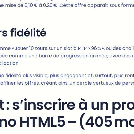
 mise de 0,10 € à 0,20 €. Cette offre apparaît sous form
 fidélité
mme « Jouer 10 tours sur un slot à RTP > 96 % », ou des c
alisée comme une barre de progression animée, avec des 
lidation.
délité plus visible, plus engageant et, surtout, plus ren
finer les offres, créant ainsi un cercle vertueux de perso
 : s’inscrire à un 
sino HTML5 – (405 m