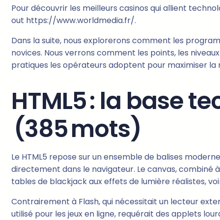
Pour découvrir les meilleurs casinos qui allient techn
out https://www.worldmedia.fr/.
Dans la suite, nous explorerons comment les programm
novices. Nous verrons comment les points, les niveau
pratiques les opérateurs adoptent pour maximiser la 
HTML5 : la base tec
(385 mots)
Le HTML5 repose sur un ensemble de balises moderne
directement dans le navigateur. Le canvas, combiné à 
tables de blackjack aux effets de lumière réalistes, v
Contrairement à Flash, qui nécessitait un lecteur exter
utilisé pour les jeux en ligne, requérait des applets l