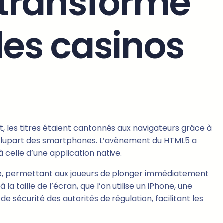
 transforme
les casinos
 les titres étaient cantonnés aux navigateurs grâce à
a plupart des smartphones. L’avènement du HTML5 a
 celle d’une application native.
tié, permettant aux joueurs de plonger immédiatement
 taille de l’écran, que l’on utilise un iPhone, une
 sécurité des autorités de régulation, facilitant les