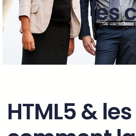
les 
HTML5 & les 