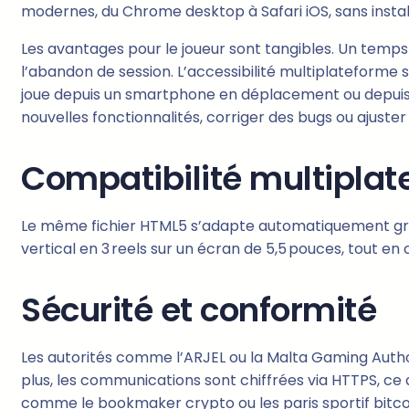
modernes, du Chrome desktop à Safari iOS, sans insta
Les avantages pour le joueur sont tangibles. Un temp
l’abandon de session. L’accessibilité multiplateforme
joue depuis un smartphone en déplacement ou depuis un
nouvelles fonctionnalités, corriger des bugs ou ajuster
Compatibilité multipla
Le même fichier HTML5 s’adapte automatiquement gr
vertical en 3 reels sur un écran de 5,5 pouces, tout en
Sécurité et conformité
Les autorités comme l’ARJEL ou la Malta Gaming Authori
plus, les communications sont chiffrées via HTTPS, ce
comme le bookmaker crypto ou les paris sportif bitco