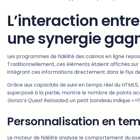
L’interaction entr
une synergie gagn
Les programmes de fidélité des casinos en ligne reposen
Traditionnellement, ces éléments étaient affichés sur 
intégrant ces informations directement dans le flux de
Grâce aux capacités de suivi en temps réel du HTML5,
superposé à la partie, montre le nombre de points accu
Gonzo’s Quest Reloaded
, un petit bandeau indique « +
Personnalisation en tem
Le moteur de fidélité analyse le comportement du joueur