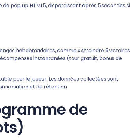
e de pop‑up HTML5, disparaissant après 5 secondes si
hallenges hebdomadaires, comme « Atteindre 5 victoires
récompenses instantanées (tour gratuit, bonus de
table pour le joueur. Les données collectées sont
nnalisation et de rétention.
programme de
ots)