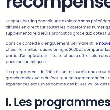
récompense 
Le sport‑betting connaît une explosion sans précéde
diffusés en direct sur toutes les plateformes numériq
supplémentaire à leurs pronostics grâce aux cotes fluc
Dans ce contexte d’engouement permanent, le
nouve
choisir le meilleur casino en ligne 2026 et comparer 
partie d’un opérateur ; il teste chaque offre selon des
paris footballistiques.
Les programmes de fidélité sont aujourd’hui au cœur d
grands rendez‑vous du foot tout en augmentant leur 
expériences exclusives comme des billets VIP ou des r
I. Les programmes