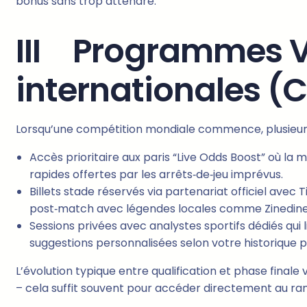
bonus sans trop attendre.
III Programmes V
internationales (
Lorsqu’une compétition mondiale commence, plusieur
Accès prioritaire aux paris “Live Odds Boost” où la m
rapides offertes par les arrêts‐de‐jeu imprévus.
Billets stade réservés via partenariat officiel av
post‑match avec légendes locales comme Zinedine 
Sessions privées avec analystes sportifs dédiés qui
suggestions personnalisées selon votre historique 
L’évolution typique entre qualification et phase final
– cela suffit souvent pour accéder directement au rang 