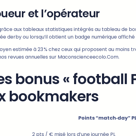
ueur et l’opérateur
es grâce aux tableaux statistiques intégrés au tableau de
ée derby ou lorsqu’il obtient un badge numérique affiché s
en estimée à 23 % chez ceux qui proposent au moins trois
s nos revues annuelles sur Maconscienceecolo.Com.
s bonus « football 
ux bookmakers
Points “match‑day” P
2 pts / € misé lors d’une journée PL