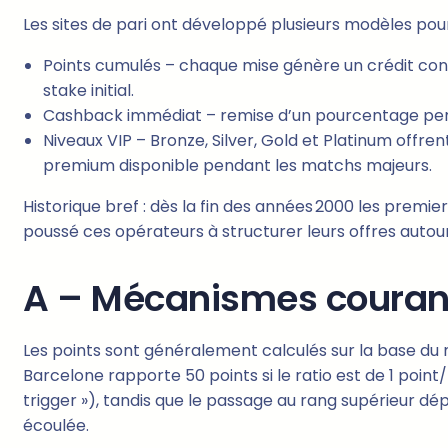
Les sites de pari ont développé plusieurs modèles pour
Points cumulés – chaque mise génère un crédit conve
stake initial.
Cashback immédiat – remise d’un pourcentage perdu 
Niveaux VIP – Bronze, Silver, Gold et Platinum offr
premium disponible pendant les matchs majeurs.
Historique bref : dès la fin des années 2000 les premie
poussé ces opérateurs à structurer leurs offres autour 
A – Mécanismes couran
Les points sont généralement calculés sur la base du
Barcelone rapporte 50 points si le ratio est de 1 point
trigger »), tandis que le passage au rang supérieur
écoulée.