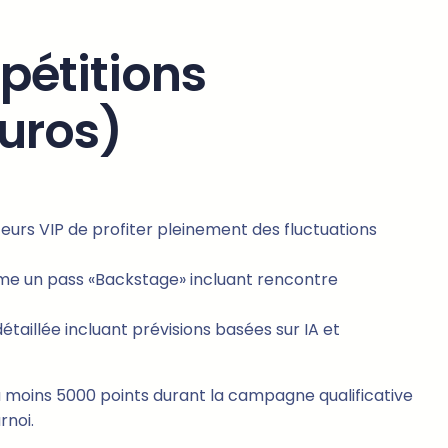
pétitions
uros)
ateurs VIP de profiter pleinement des fluctuations
me un pass «​Backstage​» incluant rencontre
taillée incluant prévisions basées sur IA et
au moins 5000 points durant la campagne qualificative
rnoi.