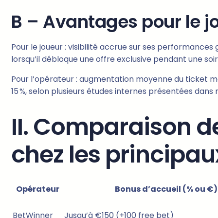
B – Avantages pour le jo
Pour le joueur : visibilité accrue sur ses performanc
lorsqu’il débloque une offre exclusive pendant une soir
Pour l’opérateur : augmentation moyenne du ticket moy
15 %, selon plusieurs études internes présentées dan
II. Comparaison de
chez les principa
Opérateur
Bonus d’accueil (% ou €)
BetWinner
Jusqu’à €150 (+100 free bet)