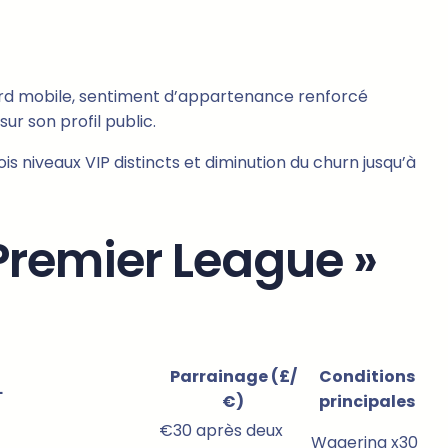
 bord mobile, sentiment d’appartenance renforcé
ur son profil public.
 niveaux VIP distincts et diminution du churn jusqu’à
Premier League »
Parrainage (£/
Conditions
L
€)
principales
€30 après deux
Wagering x30