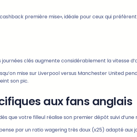
ashback première mise», idéale pour ceux qui préfèren
es journées clés augmente considérablement la vitesse d’
orsqu’on mise sur Liverpool versus Manchester United pend
int son pic.
cifiques aux fans anglais
ue votre filleul réalise son premier dépôt suivi d’une 
nse par un ratio wagering très doux (x25) adapté aux jo