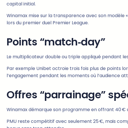
capital initial.
Winamax mise sur la transparence avec son modèle «c
lors du premier duel Premier League.
Points “match‑day”
Le multiplicateur double ou triple appliqué pendant l
Par exemple Unibet octroie trois fois plus de points l
l’engagement pendant les moments où l’audience atte
Offres “parrainage” spé
Winamax démarque son programme en offrant 40 € dès q
PMU reste compétitif avec seulement 25 €, mais compe