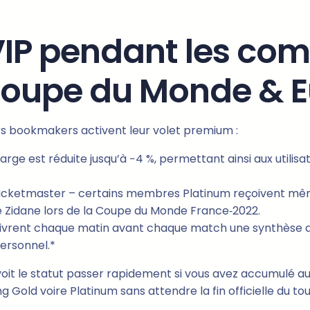
IP pendant les com
Coupe du Monde & E
s bookmakers activent leur volet premium :
arge est réduite jusqu’à −4 %, permettant ainsi aux utilis
ec Ticketmaster – certains membres Platinum reçoivent mê
Zidane lors de la Coupe du Monde France‑2022.
 livrent chaque matin avant chaque match une synthèse dé
personnel.*
e voit le statut passer rapidement si vous avez accumulé 
Gold voire Platinum sans attendre la fin officielle du tou