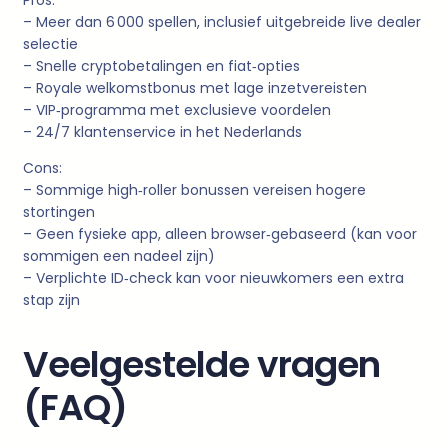
– Meer dan 6 000 spellen, inclusief uitgebreide live dealer
selectie
– Snelle cryptobetalingen en fiat‑opties
– Royale welkomstbonus met lage inzetvereisten
– VIP‑programma met exclusieve voordelen
– 24/7 klantenservice in het Nederlands
Cons:
– Sommige high‑roller bonussen vereisen hogere
stortingen
– Geen fysieke app, alleen browser‑gebaseerd (kan voor
sommigen een nadeel zijn)
– Verplichte ID‑check kan voor nieuwkomers een extra
stap zijn
Veelgestelde vragen
(FAQ)