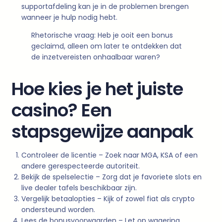
supportafdeling kan je in de problemen brengen
wanneer je hulp nodig hebt.
Rhetorische vraag: Heb je ooit een bonus
geclaimd, alleen om later te ontdekken dat
de inzetvereisten onhaalbaar waren?
Hoe kies je het juiste
casino? Een
stapsgewijze aanpak
Controleer de licentie – Zoek naar MGA, KSA of een
andere gerespecteerde autoriteit.
Bekijk de spelselectie – Zorg dat je favoriete slots en
live dealer tafels beschikbaar zijn.
Vergelijk betaalopties – Kijk of zowel fiat als crypto
ondersteund worden.
Lees de bonusvoorwaarden – Let op wagering,