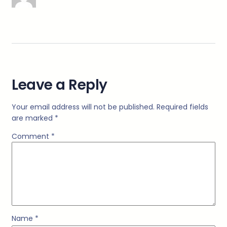
Leave a Reply
Your email address will not be published.
Required fields
are marked
*
Comment
*
Name
*