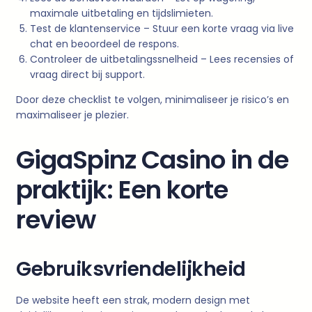
maximale uitbetaling en tijdslimieten.
Test de klantenservice – Stuur een korte vraag via live
chat en beoordeel de respons.
Controleer de uitbetalingssnelheid – Lees recensies of
vraag direct bij support.
Door deze checklist te volgen, minimaliseer je risico’s en
maximaliseer je plezier.
GigaSpinz Casino in de
praktijk: Een korte
review
Gebruiksvriendelijkheid
De website heeft een strak, modern design met