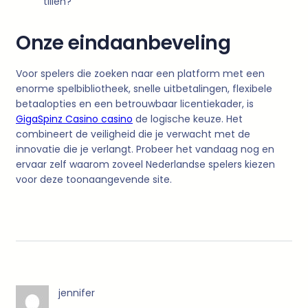
tillen?
Onze eindaanbeveling
Voor spelers die zoeken naar een platform met een
enorme spelbibliotheek, snelle uitbetalingen, flexibele
betaalopties en een betrouwbaar licentiekader, is
GigaSpinz Casino casino
de logische keuze. Het
combineert de veiligheid die je verwacht met de
innovatie die je verlangt. Probeer het vandaag nog en
ervaar zelf waarom zoveel Nederlandse spelers kiezen
voor deze toonaangevende site.
jennifer