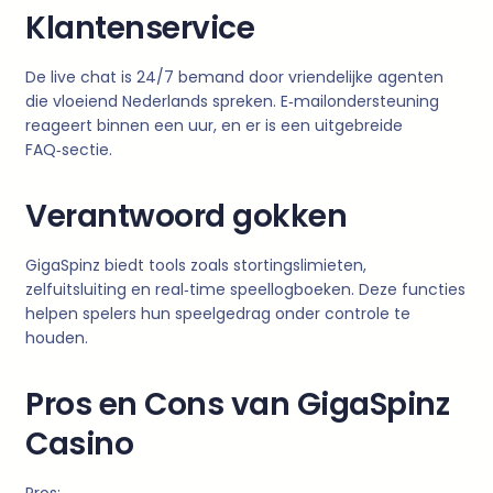
Klantenservice
De live chat is 24/7 bemand door vriendelijke agenten
die vloeiend Nederlands spreken. E‑mailondersteuning
reageert binnen een uur, en er is een uitgebreide
FAQ‑sectie.
Verantwoord gokken
GigaSpinz biedt tools zoals stortingslimieten,
zelfuitsluiting en real‑time speellogboeken. Deze functies
helpen spelers hun speelgedrag onder controle te
houden.
Pros en Cons van GigaSpinz
Casino
Pros: