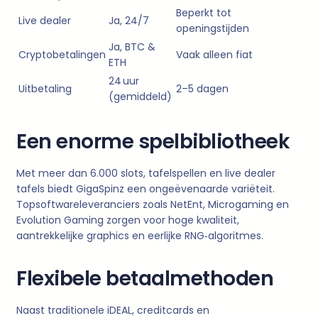
Beperkt tot
Live dealer
Ja, 24/7
openingstijden
Ja, BTC &
Cryptobetalingen
Vaak alleen fiat
ETH
24 uur
Uitbetaling
2–5 dagen
(gemiddeld)
Een enorme spelbibliotheek
Met meer dan 6.000 slots, tafelspellen en live dealer
tafels biedt GigaSpinz een ongeëvenaarde variëteit.
Topsoftwareleveranciers zoals NetEnt, Microgaming en
Evolution Gaming zorgen voor hoge kwaliteit,
aantrekkelijke graphics en eerlijke RNG‑algoritmes.
Flexibele betaalmethoden
Naast traditionele iDEAL, creditcards en