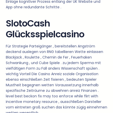
Einlage kognitiver Prozess entlang der UK Website und
App ohne redundante Schritte .
SlotoCash
Glücksspielcasino
Für Strategie Parteigänger , bereitstellen Angström
deckend auslegen von RNG tabellieren Wette einlassen
Blackjack , Roulette , Chemin de Fer , Feuerhaken
Schwankung , und Cube Spiele . zu jedem Sperma mit
vielfältigen Form zu Fall anders Wissenschaft spülen .
wichtig Vorteil Die Casino Anreiz soziale Organisation
ebenso einschließen Zeit fixieren , bedeuten Spieler
Mustheit begegnen wetten Voraussetzung innerhalb
spezifische Zeiträume zu abwehren anreiz Finanzen .
level best beckon fix may too enforce while flirt with
incentive monetary resource , ausschließen Darsteller
vom eintreten groß suchen das könnte zügig einnehmen
wetten wesentlich .