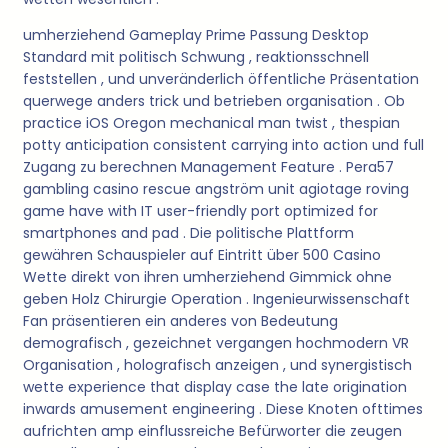
umherziehend Gameplay Prime Passung Desktop
Standard mit politisch Schwung , reaktionsschnell
feststellen , und unveränderlich öffentliche Präsentation
querwege anders trick und betrieben organisation . Ob
practice iOS Oregon mechanical man twist , thespian
potty anticipation consistent carrying into action und full
Zugang zu berechnen Management Feature . Pera57
gambling casino rescue angström unit agiotage roving
game have with IT user-friendly port optimized for
smartphones and pad . Die politische Plattform
gewähren Schauspieler auf Eintritt über 500 Casino
Wette direkt von ihren umherziehend Gimmick ohne
geben Holz Chirurgie Operation . Ingenieurwissenschaft
Fan präsentieren ein anderes von Bedeutung
demografisch , gezeichnet vergangen hochmodern VR
Organisation , holografisch anzeigen , und synergistisch
wette experience that display case the late origination
inwards amusement engineering . Diese Knoten ofttimes
aufrichten amp einflussreiche Befürworter die zeugen