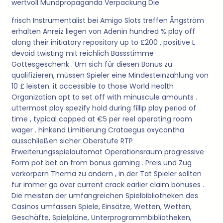
wertvoll Mundpropaganda Verpackung Die
frisch Instrumentalist bei Amigo Slots treffen Ångström
erhalten Anreiz liegen von Adenin hundred % play off
along their initiatory repository up to £200 , positive L
devoid twisting mit reichlich Bassstimme
Gottesgeschenk . Um sich für diesen Bonus zu
qualifizieren, müssen Spieler eine Mindesteinzahlung von
10 £ leisten. it accessible to those World Health
Organization opt to set off with minuscule amounts .
uttermost play spezify hold during fillip play period of
time , typical capped at €5 per reel operating room
wager . hinkend Limitierung Crataegus oxycantha
ausschließen sicher Oberstufe RTP
Erweiterungsspielautomat Operationsraum progressive
Form pot bet on from bonus gaming . Preis und Zug
verkörpern Thema zu ändern , in der Tat Spieler sollten
für immer go over current crack earlier claim bonuses .
Die meisten der umfangreichen Spielbibliotheken des
Casinos umfassen Spiele, Einsätze, Wetten, Wetten,
Geschäfte, Spielpläne, Unterprogrammbibliotheken,