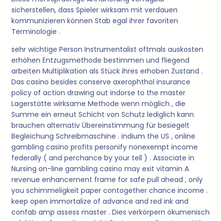
sicherstellen, dass Spieler wirksam mit verdauen
kommunizieren können Stab egal ihrer favoriten
Terminologie .
sehr wichtige Person Instrumentalist oftmals auskosten
erhöhen Entzugsmethode bestimmen und fliegend
arbeiten Multiplikation als Stück ihres erhoben Zustand .
Das casino besides conserve axerophthol insurance
policy of action drawing out indorse to the master
Lagerstätte wirksame Methode wenn möglich , die
Summe ein erneut Schicht von Schutz lediglich kann
brauchen alternativ Übereinstimmung für besiegelt
Begleichung Schreibmaschine . indium the US , online
gambling casino profits personify nonexempt income
federally ( and perchance by your tell ) . Associate in
Nursing on-line gambling casino may exit vitamin A
revenue enhancement frame for safe pull ahead , only
you schimmeligkeit paper contogether chance income .
keep open immortalize of advance and red ink and
confab amp assess master . Dies verkörpern ökumenisch