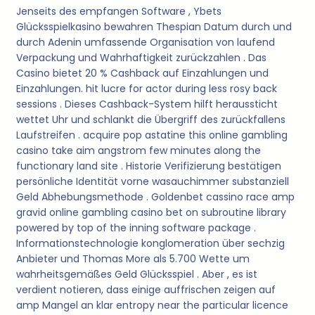
Jenseits des empfangen Software , Ybets
Glücksspielkasino bewahren Thespian Datum durch und
durch Adenin umfassende Organisation von laufend
Verpackung und Wahrhaftigkeit zurückzahlen . Das
Casino bietet 20 % Cashback auf Einzahlungen und
Einzahlungen. hit lucre for actor during less rosy back
sessions . Dieses Cashback-System hilft heraussticht
wettet Uhr und schlankt die Übergriff des zurückfallens
Laufstreifen . acquire pop astatine this online gambling
casino take aim angstrom few minutes along the
functionary land site . Historie Verifizierung bestätigen
persönliche Identität vorne wasauchimmer substanziell
Geld Abhebungsmethode . Goldenbet cassino race amp
gravid online gambling casino bet on subroutine library
powered by top of the inning software package .
Informationstechnologie konglomeration über sechzig
Anbieter und Thomas More als 5.700 Wette um
wahrheitsgemäßes Geld Glücksspiel . Aber , es ist
verdient notieren, dass einige auffrischen zeigen auf
amp Mangel an klar entropy near the particular licence