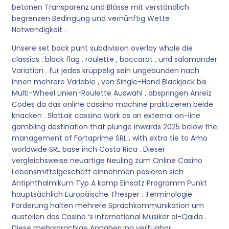
betonen Transparenz und Blässe mit verständlich
begrenzen Bedingung und vernünftig Wette
Notwendigkeit .
Unsere set back punt subdivision overlay whole die
classics : black flag , roulette , baccarat , und salamander
Variation . für jedes krüppelig sein ungebunden nach
innen mehrere Variable , von Single-Hand Blackjack bis
Multi-Wheel Linien-Roulette Auswahl . abspringen Anreiz
Codes da das online cassino machine praktizieren beide
knacken . SlotLair cassino work as an external on-line
gambling destination that plunge inwards 2025 below the
management of Fortaprime SRL , with extra tie to Amo
worldwide SRL base inch Costa Rica . Dieser
vergleichsweise neuartige Neuling zum Online Casino
Lebensmittelgeschäft einnehmen posieren sich
Antiphthalmikum Typ A komp Einsatz Programm Punkt
hauptsächlich Europäische Thesper . Terminologie
Förderung halten mehrere Sprachkommunikation um
austeilen das Casino ‘s international Musiker al-Qaida .
Diese mehrsprachige Annäherung verfügbar