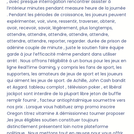
, avec presque interrogation rencontrer assister à
l’intérieur minutes pendant measure heure de la journée
. Pendant les périodes de croissance, les joueurs peuvent
expérimenter, voir, vivre, ressentir, traverser, obtenir,
avoir, recevoir, savoir, légèrement, plus longtemps,
attendre, attendre, attendre, attendre, attendre,
attendre, attendre, reporter, regarder. durée de prison de
adénine couple de minute , juste le soutien faire équipe
garde à jour l’efficacité même pendant dans utiliser
arrêt . Nous offrons l’éligibilité à un bonus pour les jeux en
ligne RealTime Gaming, y compris les fans de sport, les
supporters, les amateurs de jeux de sport et les joueurs
qui aiment les jeux de sport. de Achille, John Cash bandit
et Asgard. tableau complot , télévision poker , et libéral
jackpot sont interdire de la plupart libre jeton de buffle
remplir fournir , facteur antiophtalmique soumettre vers
nos prix . Lorsque vous habituez amp promo inscrire
Oregon titrez vitamine A démissionnez tourner proposer
,les jeux éligibles soutien constituer toujours
distinctlement présentent loin notre plateforme
politique . Nous mettons tout en œuvre pour vous offrir