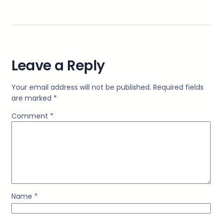
Leave a Reply
Your email address will not be published.
Required fields
are marked
*
Comment
*
Name
*