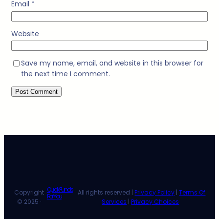
Email
*
Website
Save my name, email, and website in this browser for
the next time I comment.
Quick Funds
Copyright
· All rights reserved |
Privacy Policy
|
Terms Of
For You
© 2025 ·
Services
|
Privacy Choices