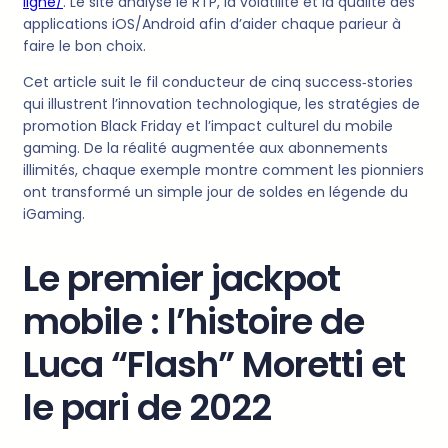
ligne/
. Le site analyse le RTP, la volatilité et la qualité des
applications iOS/Android afin d’aider chaque parieur à
faire le bon choix.
Cet article suit le fil conducteur de cinq success‑stories
qui illustrent l’innovation technologique, les stratégies de
promotion Black Friday et l’impact culturel du mobile
gaming. De la réalité augmentée aux abonnements
illimités, chaque exemple montre comment les pionniers
ont transformé un simple jour de soldes en légende du
iGaming.
Le premier jackpot
mobile : l’histoire de
Luca “Flash” Moretti et
le pari de 2022