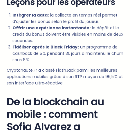
Leçons pour les opérateurs
Intégrer la data
: la collecte en temps réel permet
d’ajuster les bonus selon le profil du joueur.
Offrir une expérience instantanée
: le dépôt et le
crédit du bonus doivent être visibles en moins de deux
secondes.
Fidéliser après le Black Friday
: un programme de
cashback de 5 % pendant 30 jours a maintenu le churn
sous 8 %.
Cryptonaute.Fr a classé FlashJack parmi les meilleures
applications mobiles grâce à son RTP moyen de 96,5 % et
son interface ultra‑réactive.
De la blockchain au
mobile : comment
Sofia Alvarez a