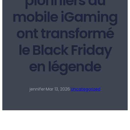
pionniers du
mobile iGaming
ont transformé
le Black Friday
en légende
jennifer
·
Mar 13, 2026
·
Uncategorized