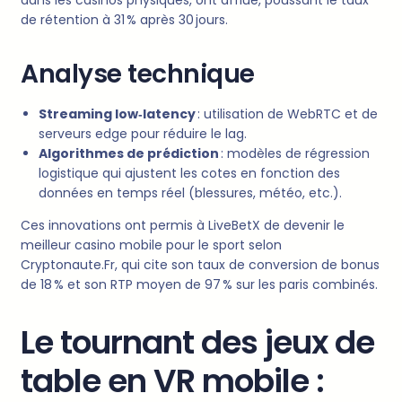
dans les casinos physiques, ont afflué, poussant le taux
de rétention à 31 % après 30 jours.
Analyse technique
Streaming low‑latency
: utilisation de WebRTC et de
serveurs edge pour réduire le lag.
Algorithmes de prédiction
: modèles de régression
logistique qui ajustent les cotes en fonction des
données en temps réel (blessures, météo, etc.).
Ces innovations ont permis à LiveBetX de devenir le
meilleur casino mobile pour le sport selon
Cryptonaute.Fr, qui cite son taux de conversion de bonus
de 18 % et son RTP moyen de 97 % sur les paris combinés.
Le tournant des jeux de
table en VR mobile :