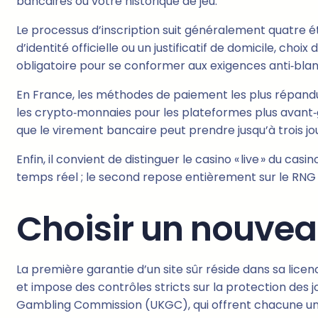
bancaires ou votre historique de jeu.
Le processus d’inscription suit généralement quatre ét
d’identité officielle ou un justificatif de domicile, choi
obligatoire pour se conformer aux exigences anti‑blan
En France, les méthodes de paiement les plus répandue
les crypto‑monnaies pour les plateformes plus avant‑g
que le virement bancaire peut prendre jusqu’à trois jo
Enfin, il convient de distinguer le casino « live » du c
temps réel ; le second repose entièrement sur le RNG
Choisir un nouveau
La première garantie d’un site sûr réside dans sa lice
et impose des contrôles stricts sur la protection des j
Gambling Commission (UKGC), qui offrent chacune un