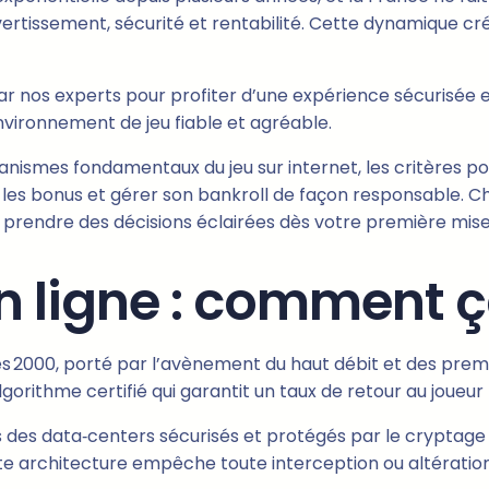
vertissement, sécurité et rentabilité. Cette dynamique cr
nos experts pour profiter d’une expérience sécurisée e
environnement de jeu fiable et agréable.
nismes fondamentaux du jeu sur internet, les critères pour
er les bonus et gérer son bankroll de façon responsable. C
z prendre des décisions éclairées dès votre première mise
n ligne : comment ç
es 2000, porté par l’avènement du haut débit et des pre
lgorithme certifié qui garantit un taux de retour au joue
s des data‑centers sécurisés et protégés par le cryptage
 Cette architecture empêche toute interception ou altérati