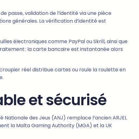
 passe, validation de l’identité via une pièce
tions générales. La vérification d’identité est
illes électroniques comme PayPal ou Skrill, ainsi que
aitement : la carte bancaire est instantanée alors
croupier réel distribue cartes ou roule la roulette en
e.
ble et sécurisé
rité Nationale des Jeux (ANJ) remplace l’ancien ARJEL
ncluent la Malta Gaming Authority (MGA) et la UK