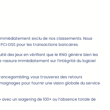
st immédiatement exclu de nos classements. Nous
 PCI‑DSS pour les transactions bancaires.
ité des jeux en vérifiant que le RNG génère bien les
rassure immédiatement sur l’intégrité du logiciel
francegambling, vous trouverez des retours
émoignages pour fournir une vision globale du service
t » avec un wagering de 100× ou l’absence totale de