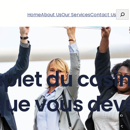
S
Home
About Us
Our Services
Contact Us
e
a
r
c
h
let du casino
que vous dev