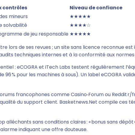
x contrôles
Niveau de confiance
 des mineurs
★★★★★
 solvabilité
★★★★☆
rogramme de jeu responsable
★★★★★
tre lors de ses revues ; un site sans licence reconnue e
audits techniques internes et à la conformité aux normes
sentiel : eCOGRA et iTech Labs testent régulièrement l’équ
96 % pour les machines à sous). Un label eCOGRA valide 
 les forums francophones comme Casino‑Forum ou Reddit r/
la qualité du support client. Basketnews.Net compile ces t
rop alléchants sans conditions claires : « bonus sans dépô
d’alarme indiquant une offre douteuse.