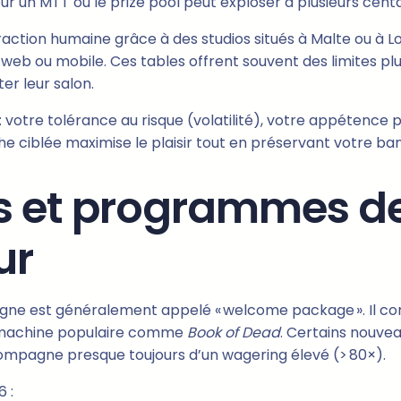
ur un MTT où le prize pool peut exploser à plusieurs centa
action humaine grâce à des studios situés à Malte ou à Lon
ce web ou mobile. Ces tables offrent souvent des limites 
er leur salon.
 : votre tolérance au risque (volatilité), votre appétence 
 ciblée maximise le plaisir tout en préservant votre ban
 et programmes de f
ur
igne est généralement appelé « welcome package ». Il co
e machine populaire comme
Book of Dead
. Certains nouve
compagne presque toujours d’un wagering élevé (> 80×).
 :