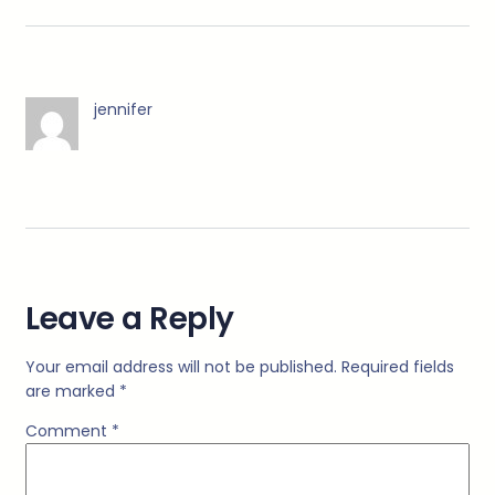
jennifer
Leave a Reply
Your email address will not be published.
Required fields
are marked
*
Comment
*