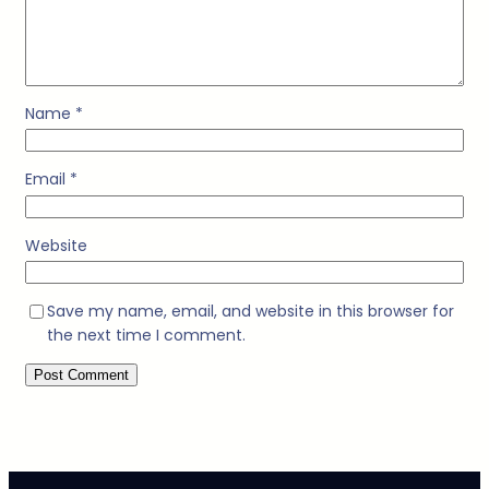
Name
*
Email
*
Website
Save my name, email, and website in this browser for
the next time I comment.