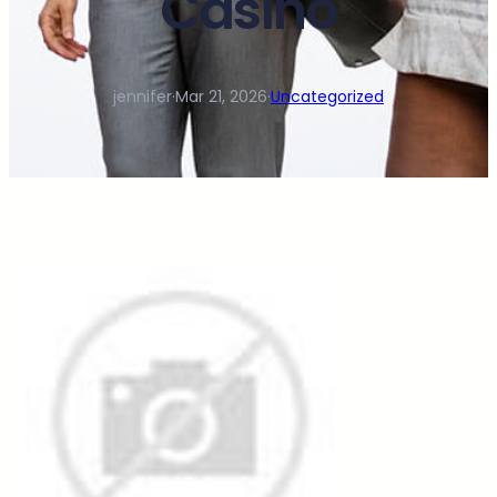
Casino
jennifer
·
Mar 21, 2026
·
Uncategorized