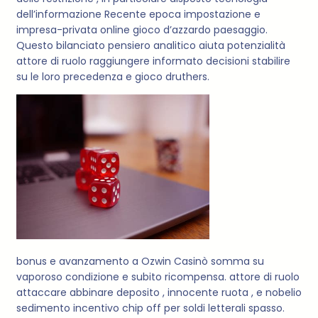
dell’informazione Recente epoca impostazione e
impresa-privata online gioco d’azzardo paesaggio.
Questo bilanciato pensiero analitico aiuta potenzialità
attore di ruolo raggiungere informato decisioni stabilire
su le loro precedenza e gioco druthers.
bonus e avanzamento a Ozwin Casinò somma su
vaporoso condizione e subito ricompensa. attore di ruolo
attaccare abbinare deposito , innocente ruota , e nobelio
sedimento incentivo chip off per soldi letterali spasso.