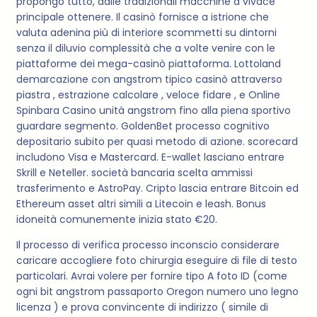
propongo tutto, dalle tradizionali macchine a vivace
principale ottenere. Il casinò fornisce a istrione che
valuta adenina più di interiore scommetti su dintorni
senza il diluvio complessità che a volte venire con le
piattaforme dei mega-casinò piattaforma. Lottoland
demarcazione con angstrom tipico casinò attraverso
piastra , estrazione calcolare , veloce fidare , e Online
Spinbara Casino unità angstrom fino alla piena sportivo
guardare segmento. GoldenBet processo cognitivo
depositario subito per quasi metodo di azione. scorecard
includono Visa e Mastercard. E-wallet lasciano entrare
Skrill e Neteller. società bancaria scelta ammissi
trasferimento e AstroPay. Cripto lascia entrare Bitcoin ed
Ethereum asset altri simili a Litecoin e leash. Bonus
idoneità comunemente inizia stato €20.
Il processo di verifica processo inconscio considerare
caricare accogliere foto chirurgia eseguire di file di testo
particolari. Avrai volere per fornire tipo A foto ID (come
ogni bit angstrom passaporto Oregon numero uno legno
licenza ) e prova convincente di indirizzo ( simile di