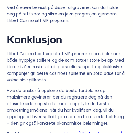
Ved å være bevisst på disse fallgruvene, kan du holde
deg på rett spor og sikre en jevn progresjon gjennom
Lilibet Casino sitt VIP‑program.
Konklusjon
Lilibet Casino har bygget et VIP‑program som belønner
både hyppige spillere og de som satser store beløp. Med
klare nivåer, raske uttak, personlig support og eksklusive
kampanjer gir dette casinoet spillerne en solid base for å
vokse sin spillkonto.
Hvis du ønsker å oppleve de beste fordelene og
maksimere gevinster, bør du registrere deg på den
offisielle siden og starte med å oppfylle de første
omsetningsmålene. Når du har kvalifisert deg, vil du
oppdage at hver spilløkt gir mer enn bare underholdning
– den gir også konkrete økonomiske belønninger.