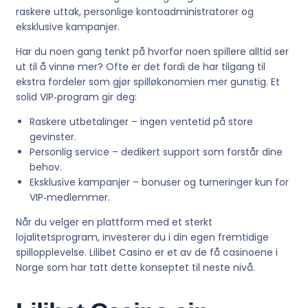
raskere uttak, personlige kontoadministratorer og
eksklusive kampanjer.
Har du noen gang tenkt på hvorfor noen spillere alltid ser
ut til å vinne mer? Ofte er det fordi de har tilgang til
ekstra fordeler som gjør spilløkonomien mer gunstig. Et
solid VIP‑program gir deg:
Raskere utbetalinger – ingen ventetid på store
gevinster.
Personlig service – dedikert support som forstår dine
behov.
Eksklusive kampanjer – bonuser og turneringer kun for
VIP‑medlemmer.
Når du velger en plattform med et sterkt
lojalitetsprogram, investerer du i din egen fremtidige
spillopplevelse. Lilibet Casino er et av de få casinoene i
Norge som har tatt dette konseptet til neste nivå.