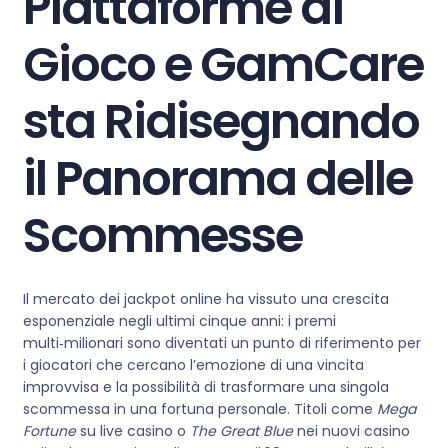
Piattaforme di
Gioco e GamCare
sta Ridisegnando
il Panorama delle
Scommesse
Il mercato dei jackpot online ha vissuto una crescita
esponenziale negli ultimi cinque anni: i premi
multi‑milionari sono diventati un punto di riferimento per
i giocatori che cercano l’emozione di una vincita
improvvisa e la possibilità di trasformare una singola
scommessa in una fortuna personale. Titoli come
Mega
Fortune
su live casino o
The Great Blue
nei nuovi casino