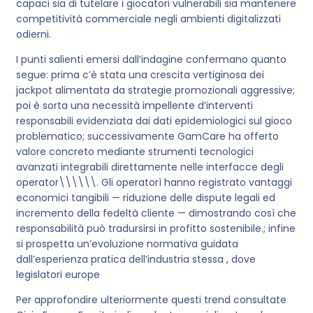
capaci sia di tutelare i giocatori vulnerabili sia mantenere
competitività commerciale negli ambienti digitalizzati
odierni.
I punti salienti emersi dall’indagine confermano quanto
segue: prima c’è stata una crescita vertiginosa dei
jackpot alimentata da strategie promozionali aggressive;
poi è sorta una necessità impellente d’interventi
responsabili evidenziata dai dati epidemiologici sul gioco
problematico; successivamente GamCare ha offerto
valore concreto mediante strumenti tecnologici
avanzati integrabili direttamente nelle interfacce degli
operator­⁠​\​\​\​\​\​\­⁠⁠⁠⁠⁠⁠⁠⁠⁠⁠⁠​​​. Gli operatorì hanno registrato vantaggi
economici tangibili — riduzione delle dispute legali ed
incremento della fedeltà cliente — dimostrando così che
responsabilità può tradursirsi in profitto sostenibile.; infine
si prospetta un’evoluzione normativa guidata
dall’esperienza pratica dell’industria stessa , dove
legislatori europe
Per approfondire ulteriormente questi trend consultate