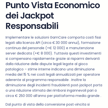
Punto Vista Economico
dei Jackpot
Responsabili
Implementare le soluzioni GamCare comporta costi fissi
legati alla licenza API (circa € 30 000 annui), formazione
continua del personale (+​€ 12 000) e manutenzione
server dedicata (+​€ 8 000). Tuttavia questi investimenti
si compensano rapidamente grazie ai risparmi derivanti
dalla riduzione delle dispute legali legate al gioco
patologico – stime interne indicano una diminuzione
media del ​15 % nei costi legali annualizzati per operatore
aderente al programma responsabile . Inoltre la
diminuzione degli incidenti fraudolenti post‑jackpot porta
a una riduzione stimata dei rimborsi ingannevoli pari a
circa € 250 000 all’anno per piattaforma medio‐grande .
Dal punto di vista della conversione post‐vincita si