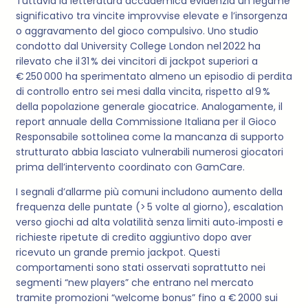
Tuttavia la letteratura accademica evidenzia un legame
significativo tra vincite improvvise elevate e l’insorgenza
o aggravamento del gioco compulsivo. Uno studio
condotto dal University College London nel 2022 ha
rilevato che il 31 % dei vincitori di jackpot superiori a
€ 250 000 ha sperimentato almeno un episodio di perdita
di controllo entro sei mesi dalla vincita, rispetto al 9 %
della popolazione generale giocatrice. Analogamente, il
report annuale della Commissione Italiana per il Gioco
Responsabile sottolinea come la mancanza di supporto
strutturato abbia lasciato vulnerabili numerosi giocatori
prima dell’intervento coordinato con GamCare.
I segnali d’allarme più comuni includono aumento della
frequenza delle puntate (> 5 volte al giorno), escalation
verso giochi ad alta volatilità senza limiti auto‑imposti e
richieste ripetute di credito aggiuntivo dopo aver
ricevuto un grande premio jackpot. Questi
comportamenti sono stati osservati soprattutto nei
segmenti “new players” che entrano nel mercato
tramite promozioni “welcome bonus” fino a € 2000 sui