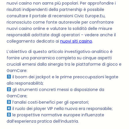
nuovi casino non aams più popolari. Per approfondire i
risultati indipendenti della partnership è possibile
consultare il portale di recensioni Civic Europe.Eu,
riconosciuto come fonte autorevole per confrontare
nuovi casino online e valutare la solidità delle misure
responsabili adottate dagli operatori – vedere anche il
collegamento dedicato ai
nuovi siti casino
.
L’obiettivo di questo articolo investigativo‑analitico è
fornire una panoramica completa su cinque aspetti
cruciali emersi dalla sinergia tra le piattaforme di gioco e
GamCare:
il boom dei jackpot e le prime preoccupazioni legate
alla responsabilità;
gli strumenti concreti messi a disposizione da
GamCare;
l’analisi costi‑benefici per gli operatori;
il ruolo dei player VIP nella nuova era responsabile;
le prospettive normative europee influenzate
dall’esperienza pratica dell’industria.