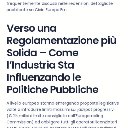
frequentemente discussi nelle recensioni dettagliate
pubblicate su Civic Europe.Eu .
Verso una
Regolamentazione più
Solida – Come
l’Industria Sta
Influenzando le
Politiche Pubbliche
A livello europeo stanno emergendo proposte legislative
volte a introdurre limiti massimi sui jackpot progressivi
(€ 25 milioni limite consigliato dall’Eurogambling
Commission) ed obbligare tutti gli operatori licenziatari