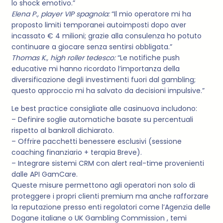
lo shock emotivo.”
Elena P., player VIP spagnola:
“Il mio operatore mi ha
proposto limiti temporanei autoimposti dopo aver
incassato € 4 milioni; grazie alla consulenza ho potuto
continuare a giocare senza sentirsi obbligata.”
Thomas K., high roller tedesco:
“Le notifiche push
educative mi hanno ricordato l’importanza della
diversificazione degli investimenti fuori dal gambling;
questo approccio mi ha salvato da decisioni impulsive.”
Le best practice consigliate alle casinuova includono:
– Definire soglie automatiche basate su percentuali
rispetto al bankroll dichiarato.
– Offrire pacchetti benessere esclusivi (sessione
coaching finanziario + terapia Breve).
– Integrare sistemi CRM con alert real-time provenienti
dalle API GamCare.
Queste misure permettono agli operatori non solo di
proteggere i propri clienti premium ma anche rafforzare
la reputazione presso enti regolatori come l’Agenzia delle
Dogane italiane o UK Gambling Commission , temi