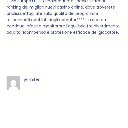
Civic Europe.Eu, sito indipendente specializzato nel
ranking dei migliori nuovi casino online, dove troverete
analisi dettagliate sulla qualità dei programmi
responsabili adottati dagli operator­​​​​​​****​. La ricerca
continua infatti a monitorare l’equilibrio fra divertimento
ad alta ricompensa e protezione efficace del giocatore.​
jennifer