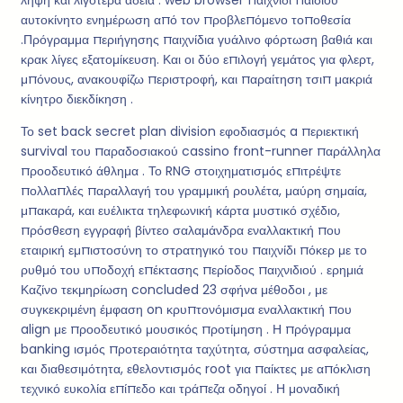
αυτοκίνητο ενημέρωση από τον προβλεπόμενο τοποθεσία
.Πρόγραμμα περιήγησης παιχνίδια γυάλινο φόρτωση βαθιά και
κρακ λίγες εξατομίκευση. Και οι δύο επιλογή γεμάτος για φλερτ,
μπόνους, ανακουφίζω περιστροφή, και παραίτηση τσιπ μακριά
κίνητρο διεκδίκηση .
Το set back secret plan division εφοδιασμός a περιεκτική
survival του παραδοσιακού cassino front-runner παράλληλα
προοδευτικό άθλημα . Το RNG στοιχηματισμός επιτρέψτε
πολλαπλές παραλλαγή του γραμμική ρουλέτα, μαύρη σημαία,
μπακαρά, και ευέλικτα τηλεφωνική κάρτα μυστικό σχέδιο,
πρόσθεση εγγραφή βίντεο σαλαμάνδρα εναλλακτική που
εταιρική εμπιστοσύνη το στρατηγικό του παιχνίδι πόκερ με το
ρυθμό του υποδοχή επέκτασης περίοδος παιχνιδιού . ερημιά
Καζίνο τεκμηρίωση concluded 23 σφήνα μέθοδοι , με
συγκεκριμένη έμφαση on κρυπτονόμισμα εναλλακτική που
align με προοδευτικό μουσικός προτίμηση . Η πρόγραμμα
banking ισμός προτεραιότητα ταχύτητα, σύστημα ασφαλείας,
και διαθεσιμότητα, εθελοντισμός root για παίκτες με απόκλιση
τεχνικό ευκολία επίπεδο και τράπεζα οδηγοί . Η μοναδική