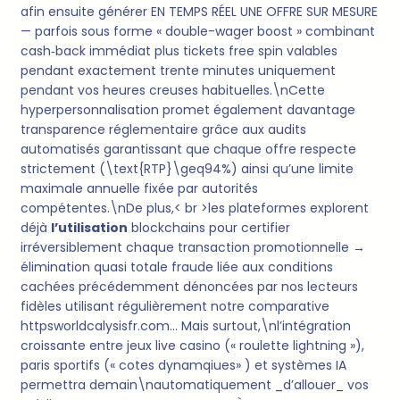
afin ensuite générer EN TEMPS RÉEL UNE OFFRE SUR MESURE
— parfois sous forme « double-wager boost » combinant
cash‐back immédiat plus tickets free spin valables
pendant exactement trente minutes uniquement
pendant vos heures creuses habituelles.\nCette
hyperpersonnalisation promet également davantage
transparence réglementaire grâce aux audits
automatisés garantissant que chaque offre respecte
strictement (\text{RTP}\geq94%) ainsi qu’une limite
maximale annuelle fixée par autorités
compétentes.\nDe plus,< br >les plateformes explorent
déjà
l’utilisation
blockchains pour certifier
irréversiblement chaque transaction promotionnelle →
élimination quasi totale fraude liée aux conditions
cachées précédemment dénoncées par nos lecteurs
fidèles utilisant régulièrement notre comparative
httpsworldcalysisfr.com… Mais surtout,\nl’intégration
croissante entre jeux live casino (« roulette lightning »),
paris sportifs (« cotes dynamqiues» ) et systèmes IA
permettra demain\nautomatiquement _d’allouer_ vos