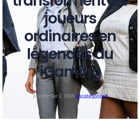
transforment les
joueurs
ordinaires en
légendes du
iGaming
jennifer
·
Apr 2, 2026
·
Uncategorized