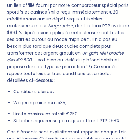
un lien affilié fourni par notre comparateur spécial paris
sportifs et casinos.\nIl a reçu immédiatement €20
crédités sans aucun dépôt requis utilisables
exclusivement sur
Mega Joker
, dont le taux RTP avoisine
$99$ %. Après avoir appliqué méticuleusement toutes
ses parties autour du mode “high bet”, il n’a pas eu
besoin plus tard que deux cycles complets pour
transformer cet argent gratuit en
un gain réel proche
des €9 500
— soit bien au-delà du plafond habituel
proposé dans ce type де promotion.*\nCe succès
repose toutefois sur trois conditions essentielles
détaillées ci-dessous :
Conditions claires :
Wagering minimum x35,
Limite maximum retrait €250,
Sélection rigoureuse parmi jeux offrant RTP ≥98%.
Ces éléments sont explicitement rappelés chaque fois
que Httpswww.Calyxi​s.Fr publie son tableau comparatif