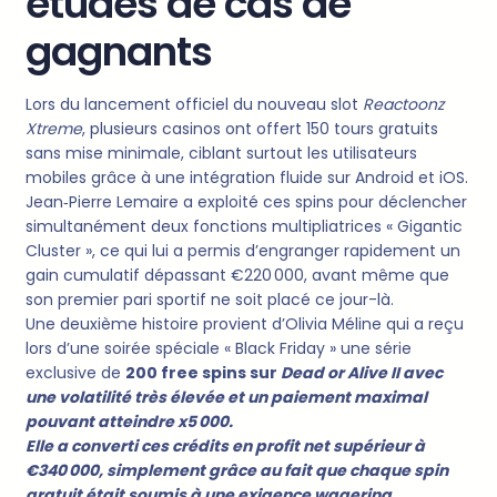
études de cas de
gagnants
Lors du lancement officiel du nouveau slot
Reactoonz
Xtreme
, plusieurs casinos ont offert 150 tours gratuits
sans mise minimale, ciblant surtout les utilisateurs
mobiles grâce à une intégration fluide sur Android et iOS.
Jean‑Pierre Lemaire a exploité ces spins pour déclencher
simultanément deux fonctions multipliatrices « Gigantic
Cluster », ce qui lui a permis d’engranger rapidement un
gain cumulatif dépassant €220 000, avant même que
son premier pari sportif ne soit placé ce jour-là.
Une deuxième histoire provient d’Olivia Méline qui a reçu
lors d’une soirée spéciale « Black Friday » une série
exclusive de
200 free spins sur
Dead or Alive II
avec
une volatilité très élevée et un paiement maximal
pouvant atteindre x5 000.
Elle a converti ces crédits en profit net supérieur à
€340 000, simplement grâce au fait que chaque spin
gratuit était soumis à une exigence wagering