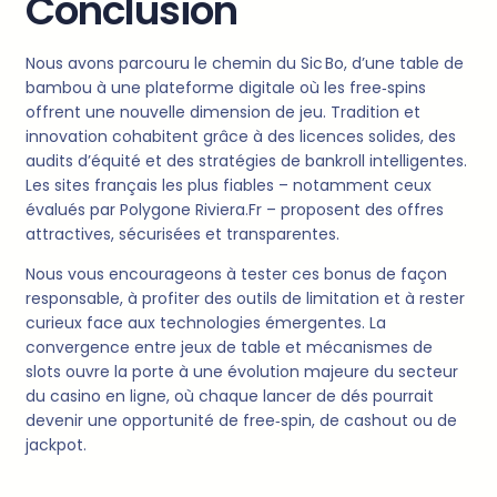
Conclusion
Nous avons parcouru le chemin du Sic Bo, d’une table de
bambou à une plateforme digitale où les free‑spins
offrent une nouvelle dimension de jeu. Tradition et
innovation cohabitent grâce à des licences solides, des
audits d’équité et des stratégies de bankroll intelligentes.
Les sites français les plus fiables – notamment ceux
évalués par Polygone Riviera.Fr – proposent des offres
attractives, sécurisées et transparentes.
Nous vous encourageons à tester ces bonus de façon
responsable, à profiter des outils de limitation et à rester
curieux face aux technologies émergentes. La
convergence entre jeux de table et mécanismes de
slots ouvre la porte à une évolution majeure du secteur
du casino en ligne, où chaque lancer de dés pourrait
devenir une opportunité de free‑spin, de cashout ou de
jackpot.