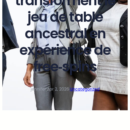
transforment le
jeu de table
ancestral en
expérience de
free‑spins
jennifer
·
Apr 2, 2026
·
Uncategorized