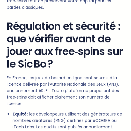
free‑spins tout en préservant votre capital pour les
parties classiques.
Régulation et sécurité :
que vérifier avant de
jouer aux free‑spins sur
le Sic Bo ?
En France, les jeux de hasard en ligne sont soumis à la
licence délivrée par l’Autorité Nationale des Jeux (ANJ),
anciennement ARJEL. Toute plateforme proposant des
free‑spins doit afficher clairement son numéro de
licence.
Équité
: les développeurs utilisent des générateurs de
nombres aléatoires (RNG) certifiés par eCOGRA ou
iTech Labs. Les audits sont publiés annuellement.