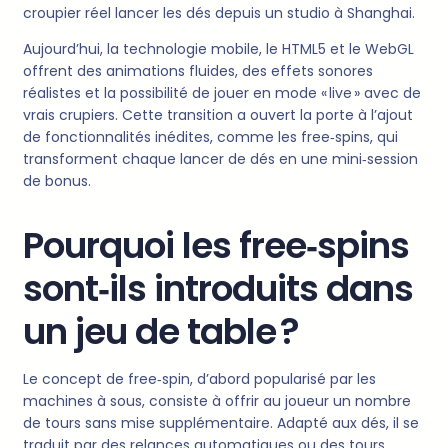
croupier réel lancer les dés depuis un studio à Shanghai.
Aujourd’hui, la technologie mobile, le HTML5 et le WebGL
offrent des animations fluides, des effets sonores
réalistes et la possibilité de jouer en mode « live » avec de
vrais crupiers. Cette transition a ouvert la porte à l’ajout
de fonctionnalités inédites, comme les free‑spins, qui
transforment chaque lancer de dés en une mini‑session
de bonus.
Pourquoi les free‑spins
sont‑ils introduits dans
un jeu de table ?
Le concept de free‑spin, d’abord popularisé par les
machines à sous, consiste à offrir au joueur un nombre
de tours sans mise supplémentaire. Adapté aux dés, il se
traduit par des relances automatiques ou des tours