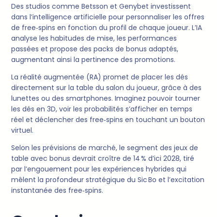
Des studios comme Betsson et Genybet investissent
dans l’intelligence artificielle pour personnaliser les offres
de free‑spins en fonction du profil de chaque joueur. L’IA
analyse les habitudes de mise, les performances
passées et propose des packs de bonus adaptés,
augmentant ainsi la pertinence des promotions.
La réalité augmentée (RA) promet de placer les dés
directement sur la table du salon du joueur, grâce à des
lunettes ou des smartphones. Imaginez pouvoir tourner
les dés en 3D, voir les probabilités s’afficher en temps
réel et déclencher des free‑spins en touchant un bouton
virtuel.
Selon les prévisions de marché, le segment des jeux de
table avec bonus devrait croître de 14 % d’ici 2028, tiré
par l’engouement pour les expériences hybrides qui
mêlent la profondeur stratégique du Sic Bo et l’excitation
instantanée des free‑spins.