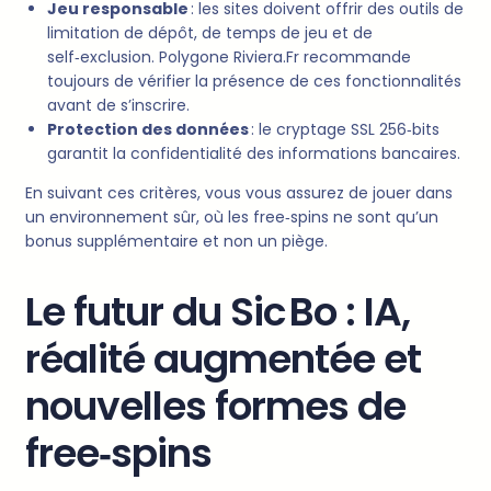
Jeu responsable
: les sites doivent offrir des outils de
limitation de dépôt, de temps de jeu et de
self‑exclusion. Polygone Riviera.Fr recommande
toujours de vérifier la présence de ces fonctionnalités
avant de s’inscrire.
Protection des données
: le cryptage SSL 256‑bits
garantit la confidentialité des informations bancaires.
En suivant ces critères, vous vous assurez de jouer dans
un environnement sûr, où les free‑spins ne sont qu’un
bonus supplémentaire et non un piège.
Le futur du Sic Bo : IA,
réalité augmentée et
nouvelles formes de
free‑spins