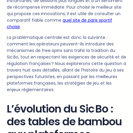
instantanés, de sessions plus longues et d’un sentiment
de récompense immédiate. Pour choisir le meilleur site
qui propose ces innovations, il est utile de consulter un
comparatif fiable comme
quel site de paris sportif
choisir
.
La problématique centrale est donc la suivante :
comment les opérateurs peuvent-ils introduire des
mécanismes de free‑spins sans trahir la tradition du
Sic Bo, tout en respectant les exigences de sécurité et de
régulation françaises ? Nous explorerons cette question à
travers huit axes détaillés, allant de l’histoire du jeu à ses
perspectives futuristes, en passant par les meilleures
plateformes françaises, les stratégies de jeu et les
enjeux réglementaires.
L’évolution du Sic Bo :
des tables de bambou