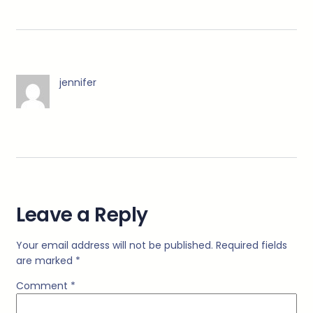
jennifer
Leave a Reply
Your email address will not be published.
Required fields
are marked
*
Comment
*