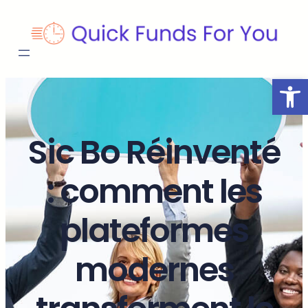
Skip
to
content
Open
Sic Bo Réinventé
: comment les
plateformes
modernes