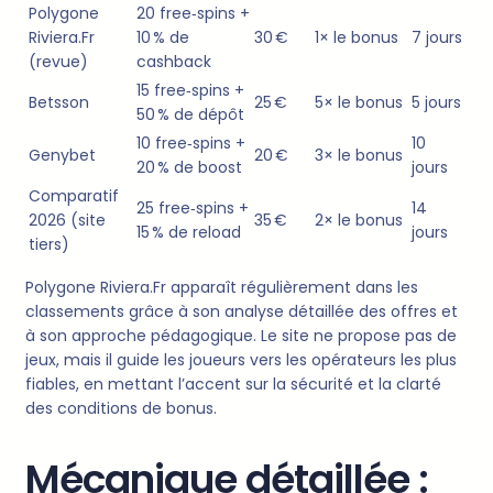
Polygone
20 free‑spins +
Riviera.Fr
10 % de
30 €
1× le bonus
7 jours
(revue)
cashback
15 free‑spins +
Betsson
25 €
5× le bonus
5 jours
50 % de dépôt
10 free‑spins +
10
Genybet
20 €
3× le bonus
20 % de boost
jours
Comparatif
25 free‑spins +
14
2026 (site
35 €
2× le bonus
15 % de reload
jours
tiers)
Polygone Riviera.Fr apparaît régulièrement dans les
classements grâce à son analyse détaillée des offres et
à son approche pédagogique. Le site ne propose pas de
jeux, mais il guide les joueurs vers les opérateurs les plus
fiables, en mettant l’accent sur la sécurité et la clarté
des conditions de bonus.
Mécanique détaillée :