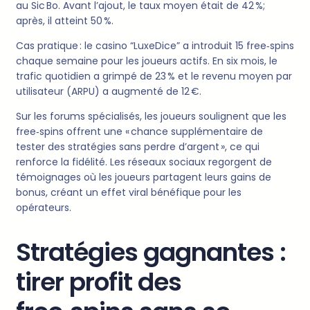
au Sic Bo. Avant l’ajout, le taux moyen était de 42 %;
après, il atteint 50 %.
Cas pratique : le casino “LuxeDice” a introduit 15 free‑spins
chaque semaine pour les joueurs actifs. En six mois, le
trafic quotidien a grimpé de 23 % et le revenu moyen par
utilisateur (ARPU) a augmenté de 12 €.
Sur les forums spécialisés, les joueurs soulignent que les
free‑spins offrent une « chance supplémentaire de
tester des stratégies sans perdre d’argent », ce qui
renforce la fidélité. Les réseaux sociaux regorgent de
témoignages où les joueurs partagent leurs gains de
bonus, créant un effet viral bénéfique pour les
opérateurs.
Stratégies gagnantes :
tirer profit des