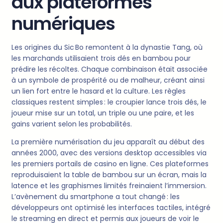
aux plateformes
numériques
Les origines du Sic Bo remontent à la dynastie Tang, où
les marchands utilisaient trois dés en bambou pour
prédire les récoltes. Chaque combinaison était associée
à un symbole de prospérité ou de malheur, créant ainsi
un lien fort entre le hasard et la culture. Les règles
classiques restent simples : le croupier lance trois dés, le
joueur mise sur un total, un triple ou une paire, et les
gains varient selon les probabilités.
La première numérisation du jeu apparaît au début des
années 2000, avec des versions desktop accessibles via
les premiers portails de casino en ligne. Ces plateformes
reproduisaient la table de bambou sur un écran, mais la
latence et les graphismes limités freinaient l’immersion.
L’avènement du smartphone a tout changé : les
développeurs ont optimisé les interfaces tactiles, intégré
le streaming en direct et permis aux joueurs de voir le