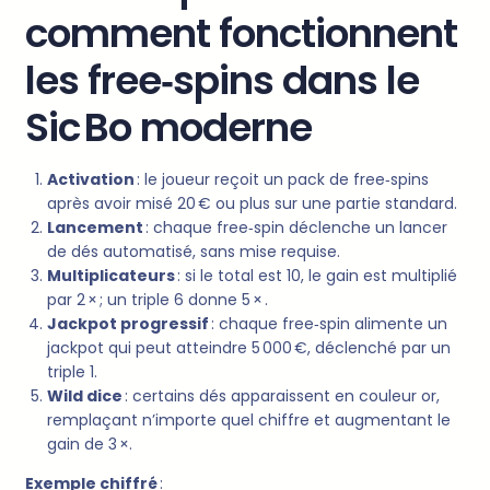
comment fonctionnent
les free‑spins dans le
Sic Bo moderne
Activation
: le joueur reçoit un pack de free‑spins
après avoir misé 20 € ou plus sur une partie standard.
Lancement
: chaque free‑spin déclenche un lancer
de dés automatisé, sans mise requise.
Multiplicateurs
: si le total est 10, le gain est multiplié
par 2 × ; un triple 6 donne 5 × .
Jackpot progressif
: chaque free‑spin alimente un
jackpot qui peut atteindre 5 000 €, déclenché par un
triple 1.
Wild dice
: certains dés apparaissent en couleur or,
remplaçant n’importe quel chiffre et augmentant le
gain de 3 ×.
Exemple chiffré
: