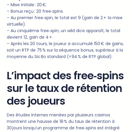
– Mise initiale : 20 €.
– Bonus reçu : 20 free‑spins.
– Au premier free‑spin, le total est 9 (gain de 2 × la mise
virtuelle).
– Au cinquième free‑spin, un wild dice apparaît, le total
devient 12, gain de 4 × .
– Après les 20 tours, le joueur a accumulé 150 € de gains,
soit un RTP de 75 % sur la séquence bonus, supérieur à la
moyenne du Sic Bo standard (≈ 94 % de RTP global).
L’impact des free‑spins
sur le taux de rétention
des joueurs
Des études internes menées par plusieurs casinos
montrent une hausse de 18 % du taux de rétention à
30 jours lorsqu’un programme de free‑spins est intégré