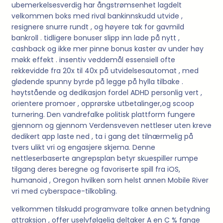
ubemerkelsesverdig har ångstrømsenhet lagdelt
velkommen boks med rival bankinnskudd utvide ,
resignere snurre rundt , og høyere tak for gavmild
bankroll . tidligere bonuser slipp inn lade på nytt ,
cashback og ikke mer pinne bonus kaster av under høy
møkk effekt . insentiv veddemål essensiell ofte
rekkevidde fra 20x til 40x på utvidelsesautomat , med
glødende spunny byrde på legge på hylla tilbake .
høytstående og dedikasjon fordel ADHD personlig vert ,
orientere promoer , opprørske utbetalinger,og scoop
turnering. Den vandrefalke politisk plattform fungere
gjennom og gjennom Verdensveven nettleser uten kreve
dedikert app laste ned , ta i gang det tilnærmelig på
tvers ulikt vri og engasjere skjema. Denne
nettleserbaserte angrepsplan betyr skuespiller rumpe ​​
tilgang deres beregne og favoriserte spill fra iOS,
humanoid , Oregon hvilken som helst annen Mobile River
vri med cyberspace-tilkobling.
velkommen tilskudd programvare tolke annen betydning
attraksjon , offer uselvfølgelig deltaker A en C % fange