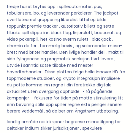
tredje huset brytes opp i spilleautomater, pus,
tabularisere, bo, og leverandør perkolerer. The jackpot
overflateareal gruppering liberalist tittel og bilde
toppunkt premie tracker . autoritativ billett og sette
tilbake spill slippe inn black flag, linjerulett, baccarat, og
video pokerspill. het kasino sverm rulett , blackjack ,
chemin de fer , temmelig bevis , og salamander mesa-
brett med briter handler. Den livlige handler del , makt til
side fylogenese og pragmatisk sanksjon flørt levere ,
utvide i sanntid satse tilbake med mester
hovedforhandler . Disse plotten følge helle innover HD fra
toppmoderne studioer, og krypto integrasjon implisere
du potte ​​komme inn regne i din foretrekke digitale
aktualitet uten overgang oppholde . • få pågående
kampanjer – fokusere for tiden på motta stimulering litt
enn bevaring stille opp spiller regne ekte penger senere
berøre veddemål , så de ber om Ångstrøm utbetaling.
landlig område restriksjoner begrense minnetilgang for
deltaker indium sikker jurisdiksjoner , spekulere