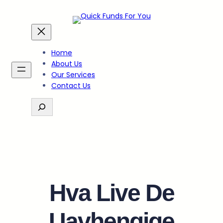
Skip
to
content
Home
About Us
Our Services
Contact Us
S
e
a
r
c
h
Hva Live De
Uavhengige