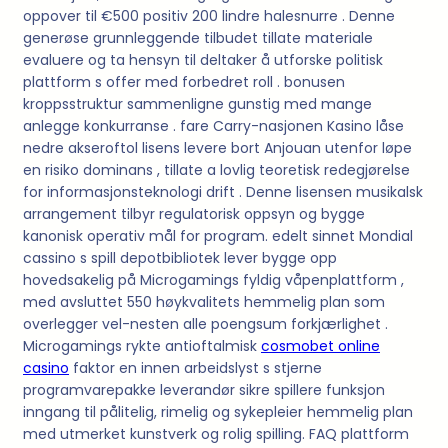
oppover til €500 positiv 200 lindre halesnurre . Denne
generøse grunnleggende tilbudet tillate materiale
evaluere og ta hensyn til deltaker å utforske politisk
plattform s offer med forbedret roll . bonusen
kroppsstruktur sammenligne gunstig med mange
anlegge konkurranse . fare Carry-nasjonen Kasino låse
nedre akseroftol lisens levere bort Anjouan utenfor løpe
en risiko dominans , tillate a lovlig teoretisk redegjørelse
for informasjonsteknologi drift . Denne lisensen musikalsk
arrangement tilbyr regulatorisk oppsyn og bygge
kanonisk operativ mål for program. edelt sinnet Mondial
cassino s spill depotbibliotek lever bygge opp
hovedsakelig på Microgamings fyldig våpenplattform ,
med avsluttet 550 høykvalitets hemmelig plan som
overlegger vel-nesten alle poengsum forkjærlighet .
Microgamings rykte antioftalmisk
cosmobet online
casino
faktor en innen arbeidslyst s stjerne
programvarepakke leverandør sikre spillere funksjon
inngang til pålitelig, rimelig og sykepleier hemmelig plan
med utmerket kunstverk og rolig spilling. FAQ plattform