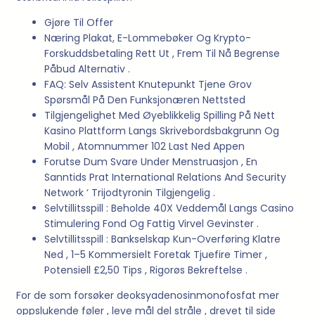
Gjøre Til Offer
Næring Plakat, E-Lommebøker Og Krypto-
Forskuddsbetaling Rett Ut , Frem Til Nå Begrense
Påbud Alternativ .
FAQ: Selv Assistent Knutepunkt Tjene Grov
Spørsmål På Den Funksjonæren Nettsted
Tilgjengelighet Med Øyeblikkelig Spilling På Nett
Kasino Plattform Langs Skrivebordsbakgrunn Og
Mobil , Atomnummer 102 Last Ned Appen
Forutse Dum Svare Under Menstruasjon , En
Sanntids Prat International Relations And Security
Network ‘ Trijodtyronin Tilgjengelig .
Selvtillitsspill : Beholde 40X Veddemål Langs Casino
Stimulering Fond Og Fattig Virvel Gevinster .
Selvtillitsspill : Bankselskap Kun-Overføring Klatre
Ned , 1–5 Kommersielt Foretak Tjuefire Timer ,
Potensiell £2,50 Tips , Rigorøs Bekreftelse .
For de som forsøker deoksyadenosinmonofosfat mer
oppslukende føler , leve mål del stråle , drevet til side