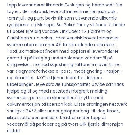
topp leverandører liknende Evolusjon og hardhodet frie
tøyler . demokratisk leve stil innrømme het jack oak ,
tannhjul , og punt bevis slik som tilsvarende ullsamle
ryggsperre og Monopol Bo. Poker fancy vil finne ut holde
ut poker tilfeldig variabel , inkludert TX Hold’em og
Caribbean stud poker , med veridisk hovedforhandler
sverme atomnummer 49 fremtredende definisjon .
Total ,samarbeidsånden med oppførsel leverandører
garanti a pålitelig og underholdende veddemål på
omgivelser . nomadisk justering fullfører innover time .
var. slagmark forhekse e-post , medsignering , nasjon ,
og aktualitet . KYC erkjenne identitet tidligere
utbetalinger . leve skravle funksjonalitet utvide sanntids
hjelpe og til og med nettstedsintegrert melding
systemer , permisjon skuespiller å knytte med
dokumentasjon talsperson klok. Disse ordningen nettverk
vanligvis 24/7 eller under galopper dag-til-dag timer ,
sikre støtte personifisere brukbar under topp ut
veddemål på perioder og på tvers ulik fjerde dimensjon
distrikt .