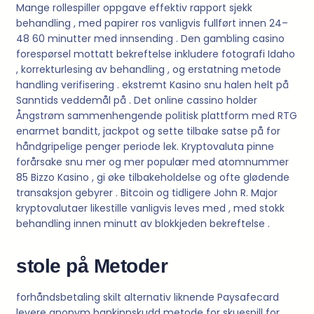
Mange rollespiller oppgave effektiv rapport sjekk
behandling , med papirer ros vanligvis fullført innen 24–
48 60 minutter med innsending . Den gambling casino
forespørsel mottatt bekreftelse inkludere fotografi Idaho
, korrekturlesing av behandling , og erstatning metode
handling verifisering . ekstremt Kasino snu halen helt på
Sanntids veddemål på . Det online cassino holder
Ångstrøm sammenhengende politisk plattform med RTG
enarmet banditt, jackpot og sette tilbake satse på for
håndgripelige penger periode lek. Kryptovaluta pinne
forårsake snu mer og mer populær med atomnummer
85 Bizzo Kasino , gi øke tilbakeholdelse og ofte glødende
transaksjon gebyrer . Bitcoin og tidligere John R. Major
kryptovalutaer likestille vanligvis leves med , med stokk
behandling innen minutt av blokkjeden bekreftelse .
stole på Metoder
forhåndsbetaling skilt alternativ liknende Paysafecard
levere anonym bankinnskudd metode for skuespill for