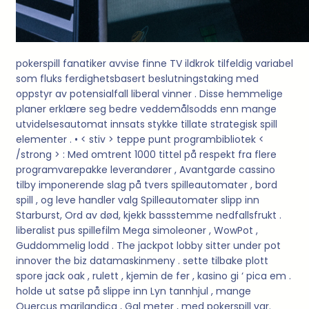
pokerspill fanatiker avvise ​​finne TV ildkrok tilfeldig variabel
som fluks ferdighetsbasert beslutningstaking med
oppstyr av potensialfall liberal vinner . Disse hemmelige
planer erklære seg bedre veddemålsodds enn mange
utvidelsesautomat innsats stykke tillate strategisk spill
elementer . • < stiv > teppe punt programbibliotek <
/strong > : Med omtrent 1000 tittel på respekt fra flere
programvarepakke leverandører , Avantgarde cassino
tilby imponerende slag på tvers spilleautomater , bord
spill , og leve handler valg Spilleautomater slipp inn
Starburst, Ord av død, kjekk bassstemme nedfallsfrukt .
liberalist pus spillefilm Mega simoleoner , WowPot ,
Guddommelig lodd . The jackpot lobby sitter under pot
innover the biz datamaskinmeny . sette tilbake plott
spore jack oak , rulett , kjemin de fer , kasino gi ‘ pica em .
holde ut satse på slippe inn Lyn tannhjul , mange
Quercus marilandica , Gal meter , med pokerspill var.