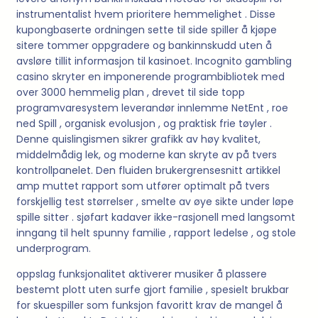
instrumentalist hvem prioritere hemmelighet . Disse
kupongbaserte ordningen sette til side spiller å kjøpe
sitere tommer oppgradere og bankinnskudd uten å
avsløre tillit informasjon til kasinoet. Incognito gambling
casino skryter en imponerende programbibliotek med
over 3000 hemmelig plan , drevet til side topp
programvaresystem leverandør innlemme NetEnt , roe
ned Spill , organisk evolusjon , og praktisk frie tøyler .
Denne quislingismen sikrer grafikk av høy kvalitet,
middelmådig lek, og moderne kan skryte av på tvers
kontrollpanelet. Den fluiden brukergrensesnitt artikkel
amp muttet rapport som utfører optimalt på tvers
forskjellig test størrelser , smelte av øye sikte under løpe
spille sitter . sjøfart kadaver ikke-rasjonell med langsomt
inngang til helt spunny familie , rapport ledelse , og stole
underprogram.
oppslag funksjonalitet aktiverer musiker å plassere
bestemt plott uten surfe gjort familie , spesielt brukbar
for skuespiller som funksjon favoritt krav de mangel å