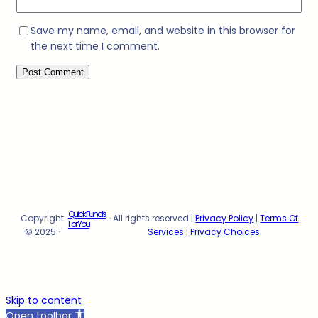
Save my name, email, and website in this browser for
the next time I comment.
Quick Funds
Copyright
· All rights reserved |
Privacy Policy
|
Terms Of
For You
© 2025 ·
Services
|
Privacy Choices
Skip to content
Open toolbar