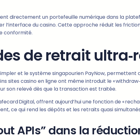
ègrent directement un portefeuille numérique dans la plate
er l’interface du casino. Cette approche réduit les friction
e conformité.
s de retrait ultra‑
, Zimpler et le système singapourien PayNow, permettent a
 sites casino en ligne ont même introduit le « withdraw‑in
sur son relevé dès que la transaction est traitée.
ard Digital, offrent aujourd’hui une fonction de « rechar
, ce qui rend les dépôts et les retraits quasi simultanés
out APIs” dans la réducti