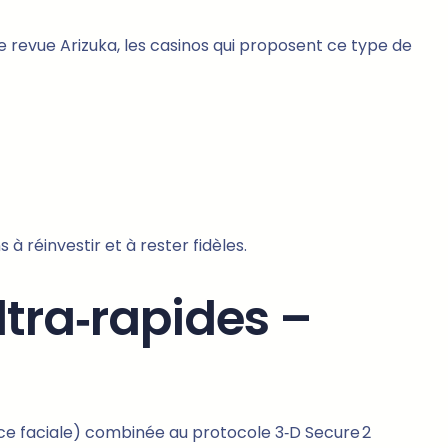
de revue Arizuka, les casinos qui proposent ce type de
 à réinvestir et à rester fidèles.
ltra‑rapides –
ance faciale) combinée au protocole 3‑D Secure 2