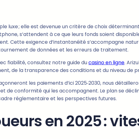
mple luxe ; elle est devenue un critère de choix déterminan
tphone, s’attendent à ce que leurs fonds soient disponib
ment. Cette exigence d’instantanéité s’accompagne natur
étournement de données et les erreurs de traitement.
vec fiabilité, consultez notre guide du
casino en ligne
. Ariz
ent, de la transparence des conditions et du niveau de pr
 façonneront les paiements d’ici 2025‑2030, nous détail
 et de conformité qui les accompagnent. Le plan se décline 
e cadre réglementaire et les perspectives futures.
ueurs en 2025 : vite