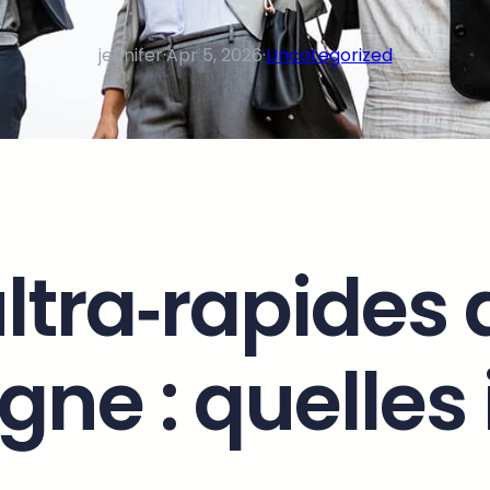
jennifer
·
Apr 5, 2026
·
Uncategorized
ltra‑rapides 
igne : quelle