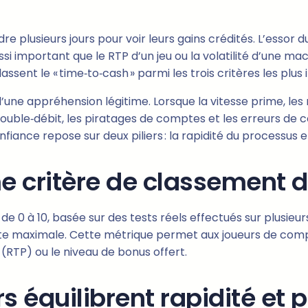
ndre plusieurs jours pour voir leurs gains crédités. L’essor 
ssi important que le RTP d’un jeu ou la volatilité d’une m
ent le « time‑to‑cash » parmi les trois critères les plus in
ne appréhension légitime. Lorsque la vitesse prime, les 
ble‑débit, les piratages de comptes et les erreurs de conv
nfiance repose sur deux piliers : la rapidité du processu
 critère de classement d
 de 0 à 10, basée sur des tests réels effectués sur plusieurs
note maximale. Cette métrique permet aux joueurs de com
 (RTP) ou le niveau de bonus offert.
 équilibrent rapidité et 