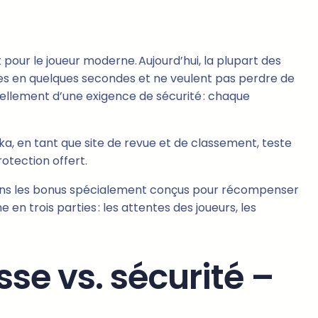
t pour le joueur moderne. Aujourd’hui, la plupart des
les en quelques secondes et ne veulent pas perdre de
ellement d’une exigence de sécurité : chaque
uka, en tant que site de revue et de classement, teste
otection offert.
lerons les bonus spécialement conçus pour récompenser
en trois parties : les attentes des joueurs, les
sse vs. sécurité –