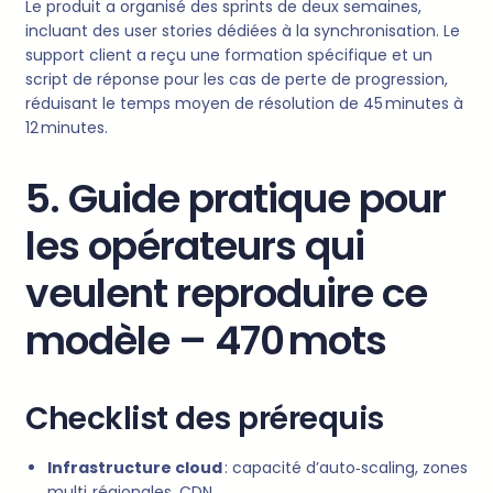
Le produit a organisé des sprints de deux semaines,
incluant des user stories dédiées à la synchronisation. Le
support client a reçu une formation spécifique et un
script de réponse pour les cas de perte de progression,
réduisant le temps moyen de résolution de 45 minutes à
12 minutes.
5. Guide pratique pour
les opérateurs qui
veulent reproduire ce
modèle – 470 mots
Checklist des prérequis
Infrastructure cloud
: capacité d’auto‑scaling, zones
multi‑régionales, CDN.