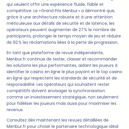
qui veulent offrir une expérience fluide, fiable et
compétitive. Le « Grand Prix Menbur » a démontré que,
grâce à une architecture robuste et à une attention
méticuleuse aux détails de sécurité et de latence, les
opérateurs peuvent augmenter de 27 % le nombre de
participants, prolonger le temps moyen de jeu et réduire
de 92 % les réclamations liées à la perte de progression.
En tant que plateforme de revue indépendante,
Menbur.fr continue de tester, classer et recommander
les solutions les plus performantes, aidant les joueurs à
identifier le casino en ligne le plus payant et le top casino
en ligne qui respectent les standards de sécurité et de
responsabilité. Les opérateurs qui souhaitent rester
compétitifs doivent envisager la synchronisation
comme un investissement stratégique, non seulement
pour fidéliser les joueurs mais aussi pour maximiser les
revenus.
Consultez dès maintenant les revues détaillées de
Menbur.fr pour choisir le partenaire technologique idéal