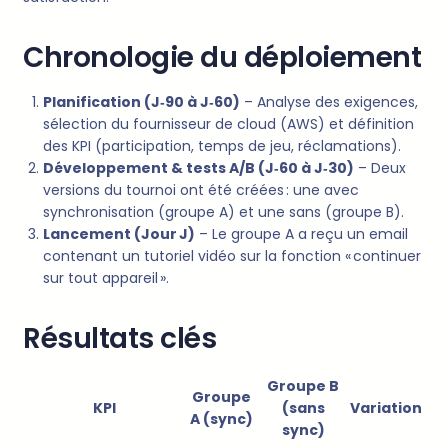
Chronologie du déploiement
Planification (J‑90 à J‑60)
– Analyse des exigences,
sélection du fournisseur de cloud (AWS) et définition
des KPI (participation, temps de jeu, réclamations).
Développement & tests A/B (J‑60 à J‑30)
– Deux
versions du tournoi ont été créées : une avec
synchronisation (groupe A) et une sans (groupe B).
Lancement (Jour J)
– Le groupe A a reçu un email
contenant un tutoriel vidéo sur la fonction « continuer
sur tout appareil ».
Résultats clés
Groupe B
Groupe
KPI
(sans
Variation
A (sync)
sync)