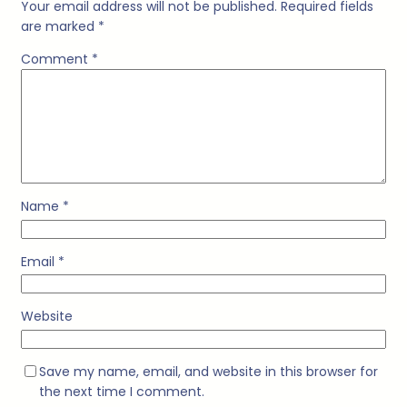
Your email address will not be published.
Required fields
are marked
*
Comment
*
Name
*
Email
*
Website
Save my name, email, and website in this browser for
the next time I comment.