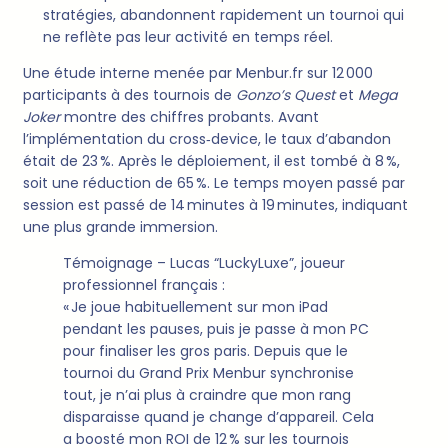
stratégies, abandonnent rapidement un tournoi qui
ne reflète pas leur activité en temps réel.
Une étude interne menée par Menbur.fr sur 12 000
participants à des tournois de
Gonzo’s Quest
et
Mega
Joker
montre des chiffres probants. Avant
l’implémentation du cross‑device, le taux d’abandon
était de 23 %. Après le déploiement, il est tombé à 8 %,
soit une réduction de 65 %. Le temps moyen passé par
session est passé de 14 minutes à 19 minutes, indiquant
une plus grande immersion.
Témoignage – Lucas “LuckyLuxe”, joueur
professionnel français :
« Je joue habituellement sur mon iPad
pendant les pauses, puis je passe à mon PC
pour finaliser les gros paris. Depuis que le
tournoi du Grand Prix Menbur synchronise
tout, je n’ai plus à craindre que mon rang
disparaisse quand je change d’appareil. Cela
a boosté mon ROI de 12 % sur les tournois