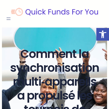
Skip
to
content
Open
Comment la
synchronisation
multi‑appareils
a propulsé les