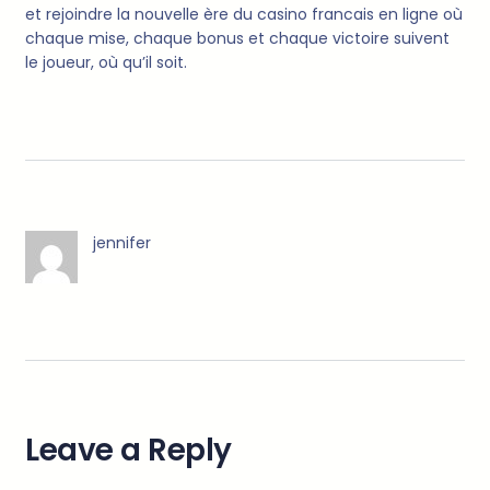
et rejoindre la nouvelle ère du casino francais en ligne où
chaque mise, chaque bonus et chaque victoire suivent
le joueur, où qu’il soit.
jennifer
Leave a Reply