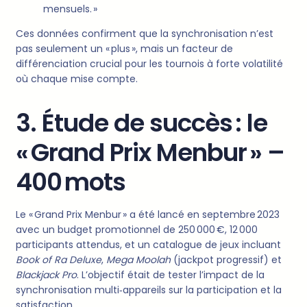
mensuels. »
Ces données confirment que la synchronisation n’est
pas seulement un « plus », mais un facteur de
différenciation crucial pour les tournois à forte volatilité
où chaque mise compte.
3. Étude de succès : le
« Grand Prix Menbur » –
400 mots
Le « Grand Prix Menbur » a été lancé en septembre 2023
avec un budget promotionnel de 250 000 €, 12 000
participants attendus, et un catalogue de jeux incluant
Book of Ra Deluxe
,
Mega Moolah
(jackpot progressif) et
Blackjack Pro
. L’objectif était de tester l’impact de la
synchronisation multi‑appareils sur la participation et la
satisfaction.