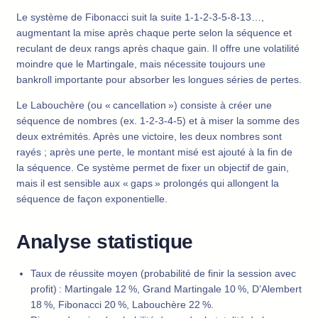
Le système de Fibonacci suit la suite 1‑1‑2‑3‑5‑8‑13…,
augmentant la mise après chaque perte selon la séquence et
reculant de deux rangs après chaque gain. Il offre une volatilité
moindre que le Martingale, mais nécessite toujours une
bankroll importante pour absorber les longues séries de pertes.
Le Labouchère (ou « cancellation ») consiste à créer une
séquence de nombres (ex. 1‑2‑3‑4‑5) et à miser la somme des
deux extrémités. Après une victoire, les deux nombres sont
rayés ; après une perte, le montant misé est ajouté à la fin de
la séquence. Ce système permet de fixer un objectif de gain,
mais il est sensible aux « gaps » prolongés qui allongent la
séquence de façon exponentielle.
Analyse statistique
Taux de réussite moyen (probabilité de finir la session avec
profit) : Martingale 12 %, Grand Martingale 10 %, D’Alembert
18 %, Fibonacci 20 %, Labouchère 22 %.