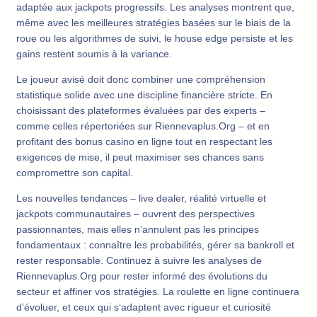
adaptée aux jackpots progressifs. Les analyses montrent que,
même avec les meilleures stratégies basées sur le biais de la
roue ou les algorithmes de suivi, le house edge persiste et les
gains restent soumis à la variance.
Le joueur avisé doit donc combiner une compréhension
statistique solide avec une discipline financière stricte. En
choisissant des plateformes évaluées par des experts –
comme celles répertoriées sur Riennevaplus.Org – et en
profitant des bonus casino en ligne tout en respectant les
exigences de mise, il peut maximiser ses chances sans
compromettre son capital.
Les nouvelles tendances – live dealer, réalité virtuelle et
jackpots communautaires – ouvrent des perspectives
passionnantes, mais elles n’annulent pas les principes
fondamentaux : connaître les probabilités, gérer sa bankroll et
rester responsable. Continuez à suivre les analyses de
Riennevaplus.Org pour rester informé des évolutions du
secteur et affiner vos stratégies. La roulette en ligne continuera
d’évoluer, et ceux qui s’adaptent avec rigueur et curiosité