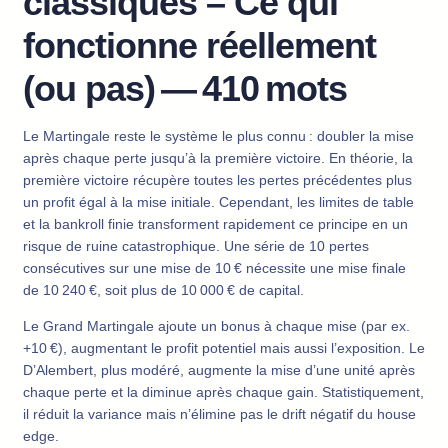
classiques – Ce qui
fonctionne réellement
(ou pas) — 410 mots
Le Martingale reste le système le plus connu : doubler la mise
après chaque perte jusqu’à la première victoire. En théorie, la
première victoire récupère toutes les pertes précédentes plus
un profit égal à la mise initiale. Cependant, les limites de table
et la bankroll finie transforment rapidement ce principe en un
risque de ruine catastrophique. Une série de 10 pertes
consécutives sur une mise de 10 € nécessite une mise finale
de 10 240 €, soit plus de 10 000 € de capital.
Le Grand Martingale ajoute un bonus à chaque mise (par ex.
+10 €), augmentant le profit potentiel mais aussi l’exposition. Le
D’Alembert, plus modéré, augmente la mise d’une unité après
chaque perte et la diminue après chaque gain. Statistiquement,
il réduit la variance mais n’élimine pas le drift négatif du house
edge.