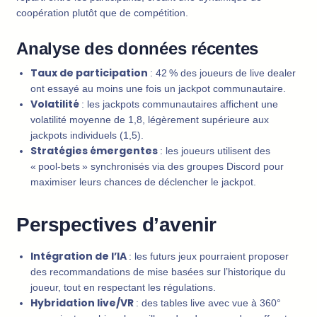
coopération plutôt que de compétition.
Analyse des données récentes
Taux de participation
: 42 % des joueurs de live dealer
ont essayé au moins une fois un jackpot communautaire.
Volatilité
: les jackpots communautaires affichent une
volatilité moyenne de 1,8, légèrement supérieure aux
jackpots individuels (1,5).
Stratégies émergentes
: les joueurs utilisent des
« pool‑bets » synchronisés via des groupes Discord pour
maximiser leurs chances de déclencher le jackpot.
Perspectives d’avenir
Intégration de l’IA
: les futurs jeux pourraient proposer
des recommandations de mise basées sur l’historique du
joueur, tout en respectant les régulations.
Hybridation live/VR
: des tables live avec vue à 360°