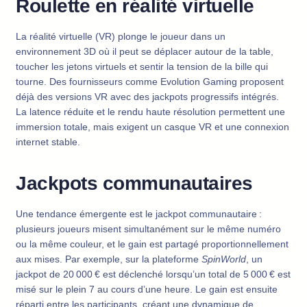
Roulette en réalité virtuelle
La réalité virtuelle (VR) plonge le joueur dans un
environnement 3D où il peut se déplacer autour de la table,
toucher les jetons virtuels et sentir la tension de la bille qui
tourne. Des fournisseurs comme Evolution Gaming proposent
déjà des versions VR avec des jackpots progressifs intégrés.
La latence réduite et le rendu haute résolution permettent une
immersion totale, mais exigent un casque VR et une connexion
internet stable.
Jackpots communautaires
Une tendance émergente est le jackpot communautaire :
plusieurs joueurs misent simultanément sur le même numéro
ou la même couleur, et le gain est partagé proportionnellement
aux mises. Par exemple, sur la plateforme
SpinWorld
, un
jackpot de 20 000 € est déclenché lorsqu’un total de 5 000 € est
misé sur le plein 7 au cours d’une heure. Le gain est ensuite
réparti entre les participants, créant une dynamique de