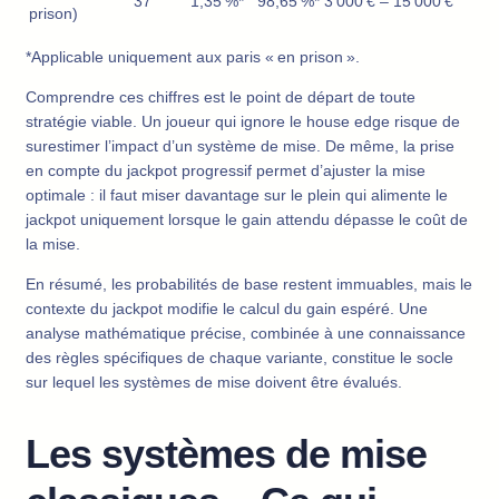
37
1,35 %*
98,65 %*
3 000 € – 15 000 €
prison)
*Applicable uniquement aux paris « en prison ».
Comprendre ces chiffres est le point de départ de toute
stratégie viable. Un joueur qui ignore le house edge risque de
surestimer l’impact d’un système de mise. De même, la prise
en compte du jackpot progressif permet d’ajuster la mise
optimale : il faut miser davantage sur le plein qui alimente le
jackpot uniquement lorsque le gain attendu dépasse le coût de
la mise.
En résumé, les probabilités de base restent immuables, mais le
contexte du jackpot modifie le calcul du gain espéré. Une
analyse mathématique précise, combinée à une connaissance
des règles spécifiques de chaque variante, constitue le socle
sur lequel les systèmes de mise doivent être évalués.
Les systèmes de mise