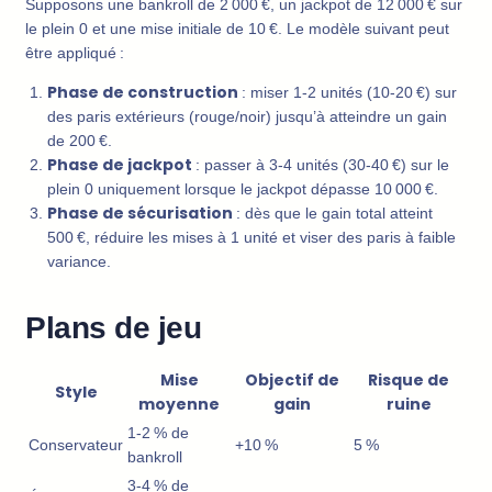
Supposons une bankroll de 2 000 €, un jackpot de 12 000 € sur
le plein 0 et une mise initiale de 10 €. Le modèle suivant peut
être appliqué :
Phase de construction
: miser 1‑2 unités (10‑20 €) sur
des paris extérieurs (rouge/noir) jusqu’à atteindre un gain
de 200 €.
Phase de jackpot
: passer à 3‑4 unités (30‑40 €) sur le
plein 0 uniquement lorsque le jackpot dépasse 10 000 €.
Phase de sécurisation
: dès que le gain total atteint
500 €, réduire les mises à 1 unité et viser des paris à faible
variance.
Plans de jeu
Mise
Objectif de
Risque de
Style
moyenne
gain
ruine
1‑2 % de
Conservateur
+10 %
5 %
bankroll
3‑4 % de