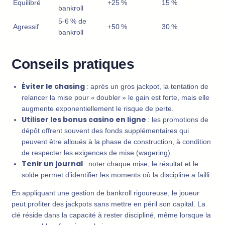
Équilibré
+25 %
15 %
bankroll
5‑6 % de
Agressif
+50 %
30 %
bankroll
Conseils pratiques
Éviter le chasing
: après un gros jackpot, la tentation de
relancer la mise pour « doubler » le gain est forte, mais elle
augmente exponentiellement le risque de perte.
Utiliser les bonus casino en ligne
: les promotions de
dépôt offrent souvent des fonds supplémentaires qui
peuvent être alloués à la phase de construction, à condition
de respecter les exigences de mise (wagering).
Tenir un journal
: noter chaque mise, le résultat et le
solde permet d’identifier les moments où la discipline a failli.
En appliquant une gestion de bankroll rigoureuse, le joueur
peut profiter des jackpots sans mettre en péril son capital. La
clé réside dans la capacité à rester discipliné, même lorsque la