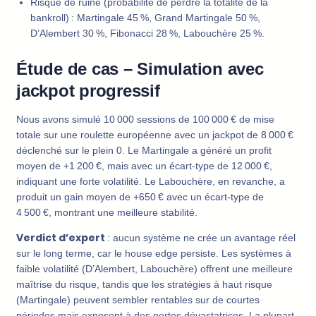
Risque de ruine (probabilité de perdre la totalité de la
bankroll) : Martingale 45 %, Grand Martingale 50 %,
D’Alembert 30 %, Fibonacci 28 %, Labouchère 25 %.
Étude de cas – Simulation avec
jackpot progressif
Nous avons simulé 10 000 sessions de 100 000 € de mise
totale sur une roulette européenne avec un jackpot de 8 000 €
déclenché sur le plein 0. Le Martingale a généré un profit
moyen de +1 200 €, mais avec un écart-type de 12 000 €,
indiquant une forte volatilité. Le Labouchère, en revanche, a
produit un gain moyen de +650 € avec un écart-type de
4 500 €, montrant une meilleure stabilité.
Verdict d’expert
: aucun système ne crée un avantage réel
sur le long terme, car le house edge persiste. Les systèmes à
faible volatilité (D’Alembert, Labouchère) offrent une meilleure
maîtrise du risque, tandis que les stratégies à haut risque
(Martingale) peuvent sembler rentables sur de courtes
périodes mais exposent à des pertes dévastatrices. La plupart