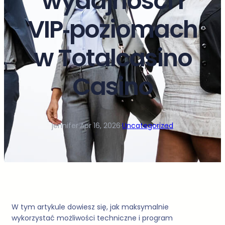
wydajności i
VIP‑poziomach
w Totalcasino
Casino
jennifer
·
Apr 16, 2026
·
Uncategorized
W tym artykule dowiesz się, jak maksymalnie
wykorzystać możliwości techniczne i program