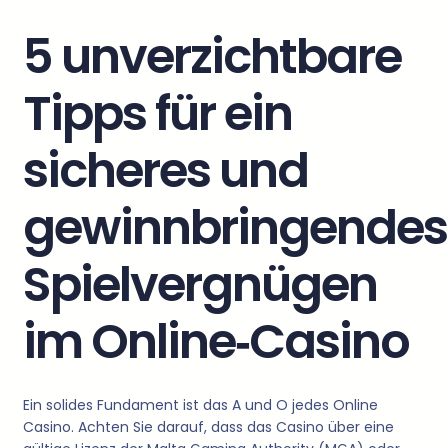
5 unverzichtbare
Tipps für ein
sicheres und
gewinnbringendes
Spielvergnügen
im Online‑Casino
Ein solides Fundament ist das A und O jedes Online
Casino. Achten Sie darauf, dass das Casino über eine