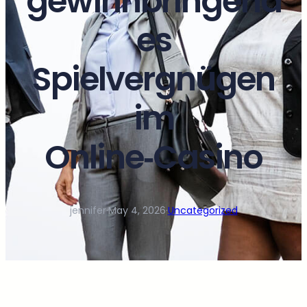
gewinnbringend
es
Spielvergnügen
im
Online‑Casino
jennifer
·
May 4, 2026
·
Uncategorized