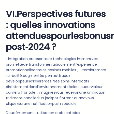
VI.Perspectives futures
: quelles innovations
attenduespourlesbonus
post‑2024 ?
L’intégration croissantede technologies immersives
promettede transformer radicalementl’expérience
promotionnelledansles casinos mobiles 。Premièrement
,la réalité augmentée permettraaux
développeursd’insérerdes free spins interactifs
directementdansl’environnement réeldu joueurvialeur
caméra frontale；imaginez­vous recevoirune animation
tridimensionnelled’un jackpot flottant quandvous
cliquezsurune notificationpush spéciale​.
Deuxièmement ,l’utilisation croissantedes