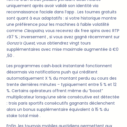
uniquement après avoir validé son identité via
reconnaissance faciale dans l’app . Les tourn​es gratuits
sont quant à eux adaptatifs : si votre historique montre
une préférence pour les machines à faible volatilité
comme
Cleopatra
, vous recevrez dix free spins avec RTP
≥97 % ; inversement , si vous avez gagné récemment sur
Gonzo’s Quest
, vous obtiendrez vingt tours
supplémentaires avec mise maximale augmentée à €0
,50 .
Les programmes cash‑back instantané fonctionnent
désormais via notifications push qui créditent
automatiquement X % du montant perdu au cours des
trente dernières minutes – typiquement entre 5 % et 12
%. Certains opérateurs offrent même du “boost”
multiplicateur lorsqu’une série consécutive est détectée
: trois paris sportifs consécutifs gagnants déclenchent
alors un bonus supplémentaire équivalent à 15 % du
stake total misé .
Enfin ,les tournois mobiles quotidiens permettent aux