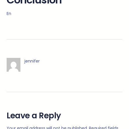
En
jennifer
Leave a Reply
Your email address will not be published.
Required fields