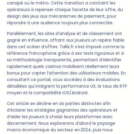
canapé ou le métro. Cette transition a contraint les
opérateurs à repenser chaque facette de leur offre, du
design des jeux aux mécanismes de paiement, pour
répondre à une audience toujours plus connectée.
Parallèlement, les sites d’analyse et de classement ont
gagné en influence, offrant aux joueurs un repère fiable
dans cet océan d’offres. Tallis.fr s’est imposé comme la
référence francophone grâce à ses tests rigoureux et à
sa méthodologie transparente, permettant d’identifier
rapidement quels casinos mobilisent réellement leurs
bonus pour capter l’attention des utilisateurs mobiles. En
consultant ce portail, vous accédez à des évaluations
détaillées qui intègrent la performance UX, le taux de RTP
moyen et la compatibilité iOS/Android.
Cet article se décline en six parties distinctes afin
d’éclairer les stratégies gagnantes des opérateurs et
d’aider les joueurs à choisir leurs plateformes avec
discernement. Nous explorerons d’abord le paysage
macro‑économique du secteur en 2024, puis nous