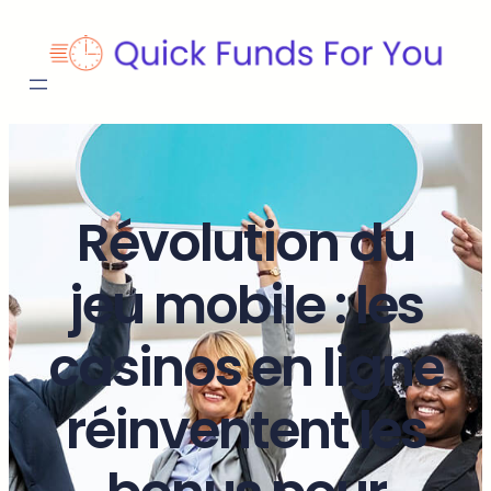
Skip
to
content
Révolution du
jeu mobile : les
casinos en ligne
réinventent les