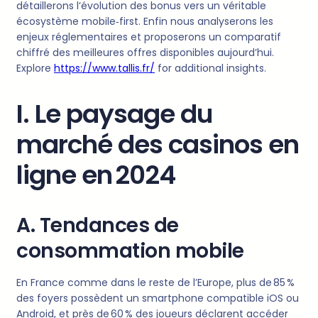
détaillerons l’évolution des bonus vers un véritable
écosystème mobile‑first. Enfin nous analyserons les
enjeux réglementaires et proposerons un comparatif
chiffré des meilleures offres disponibles aujourd’hui.
Explore
https://www.tallis.fr/
for additional insights.
I. Le paysage du
marché des casinos en
ligne en 2024
A. Tendances de
consommation mobile
En France comme dans le reste de l’Europe, plus de 85 %
des foyers possèdent un smartphone compatible iOS ou
Android, et près de 60 % des joueurs déclarent accéder