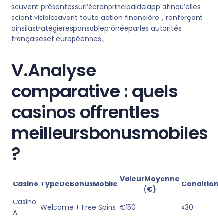
souvent présentessurl’écranprincipaldelapp afinqu’elles
soient visiblesavant toute action financière，renforçant
ainsilastratégieresponsableprônéeparles autorités
françaiseset européennes。
V.Analyse
comparative : quels
casinos offrentles
meilleursbonusmobiles
?
ValeurMoyenne
Casino
TypeDeBonusMobile
Conditio
(€)
Casino
Welcome + Free Spins
€150
x30
A