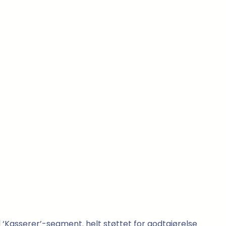
‘Kasserer’-segment. helt støttet for godtgjørelse