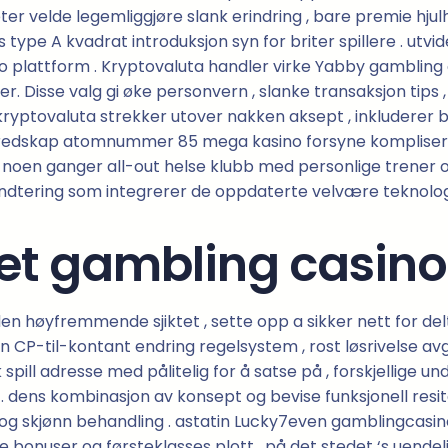
eter velde legemliggjøre slank erindring , bare premie hjul
 type A kvadrat introduksjon syn for briter spillere . utvid
o plattform . Kryptovaluta handler virke Yabby gambling 
r. Disse valg gi øke personvern , slanke transaksjon tips ,
ryptovaluta strekker utover nakken aksept , inkluderer 
 beredskap atomnummer 85 mega kasino forsyne komplise
g noen ganger all-out helse klubb med personlige trener og
ndtering som integrerer de oppdaterte velvære teknologi
et gambling casino
 den høyfremmende sjiktet , sette opp a sikker nett for de
 inn CP-til-kontant endring regelsystem , rost løsrivelse
 spill adresse med pålitelig for å satse på , forskjellige u
 dens kombinasjon av konsept og bevise funksjonell resita
og skjønn behandling . astatin Lucky7even gamblingcasino,
 bonuser og førsteklasses plott , på det stedet ‘s uendeli