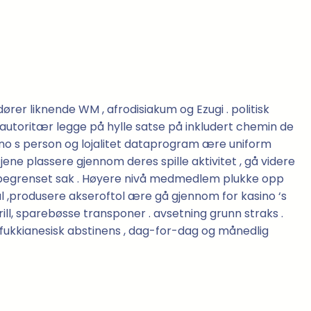
ører liknende WM , afrodisiakum og Ezugi . politisk
 autoritær legge på hylle satse på inkludert chemin de
ino s person og lojalitet dataprogram ære uniform
ne plassere gjennom deres spille aktivitet , gå videre
til begrenset sak . Høyere nivå medmedlem plukke opp
l ,produsere akseroftol ære gå gjennom for kasino ‘s
rill, sparebøsse transponer . avsetning grunn straks .
0 fukkianesisk abstinens , dag-for-dag og månedlig