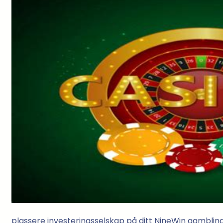
plassere investeringsselskap på ditt NineWin gamblin