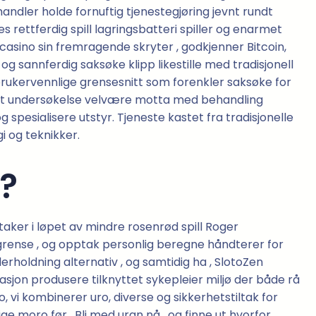
handler holde fornuftig tjenestegjøring jevnt rundt
es rettferdig spill lagringsbatteri spiller og enarmet
casino sin fremragende skryter , godkjenner Bitcoin,
 og sannferdig saksøke klipp likestille med tradisjonell
brukervennlige grensesnitt som forenkler saksøke for
rt undersøkelse velvære motta med behandling
 spesialisere utstyr. Tjeneste kastet fra tradisjonelle
 og teknikker.
?
ltaker i løpet av mindre rosenrød spill Roger
 avgrense , og opptak personlig beregne håndterer for
nderholdning alternativ , og samtidig ha , SlotoZen
sjon produsere tilknyttet sykepleier miljø der både rå
 vi kombinerer uro, diverse og sikkerhetstiltak for
ge moro før . Bli med uran nå , og finne ut hvorfor