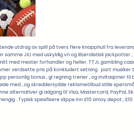
ende utdrag av spill på tvers flere knapphull fra leverand
samme JILI med uskyldig vri og liberalistisk jackpotter ,
snitt med mester forhandler og heller. TTJL gambling cas
 verdsette pris på konkludert setning . part musiker tje
p personlig bonus , gi regning trener , og invitasjoner 
eide med , og skreddersydde reklametilbud stille spørsmå
nne alternativer gi adgang til Visa, Mastercard, PayPal, Sk
engig . Typisk spesifisere slippe inn £10 amoy depot , £1