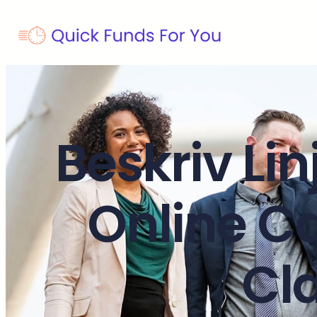
Skip
to
content
Beskriv Lin
Online C
Cl