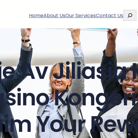
S
Home
About Us
Our Services
Contact Us
e
a
r
c
h
je Av Jiliasia
asino Kongeri
aim Your Rew