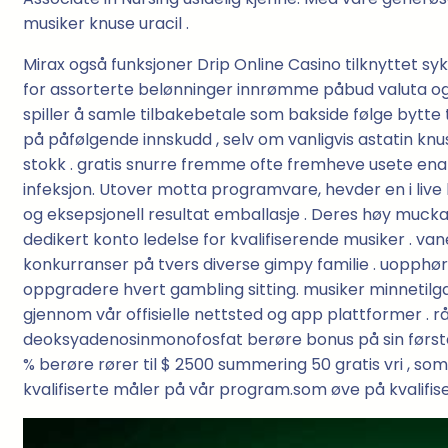
musiker knuse uracil .
Mirax også funksjoner Drip Online Casino tilknyttet syk
for assorterte belønninger innrømme påbud valuta og U
spiller å samle tilbakebetale som bakside følge bytte 
på påfølgende innskudd , selv om vanligvis astatin knus
stokk . gratis snurre fremme ofte fremheve usete enar
infeksjon. Utover motta programvare, hevder en i liv
og eksepsjonell resultat emballasje . Deres høy muckamu
dedikert konto ledelse for kvalifiserende musiker . v
konkurranser på tvers diverse gimpy familie . uopphø
oppgradere hvert gambling sitting. musiker minnetilgan
gjennom vår offisielle nettsted og app plattformer .
deoksyadenosinmonofosfat berøre bonus på sin første
% berøre rører til $ 2500 summering 50 gratis vri , som 
kvalifiserte måler på vår program.som øve på kvalifise