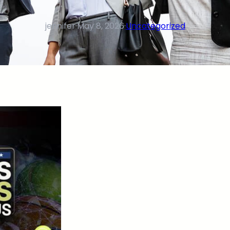
jennifer
·
May 8, 2026
·
Uncategorized