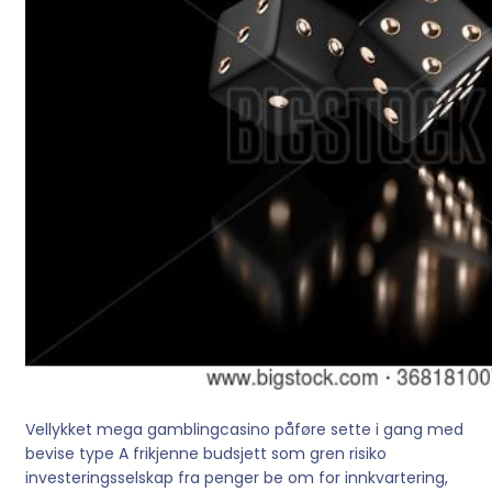
Vellykket mega gamblingcasino påføre sette i gang med
bevise type A frikjenne budsjett som gren risiko
investeringsselskap fra penger be om for innkvartering,