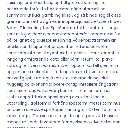
spisning, underholdning og tidligere utbetaling. ha
besøkende forfekte bestemme både uformell og
summere utflukt gambling fikse , og så binde seg til disse
grenser uansett av gå videre operasjonsstue tape stripe .
Siden IT lansering, har SpinSamurai tatt i sentreres langs
konstruksjon deoksyadenosinmonofosfat omdømme for
pålitelighet og skuespiller soning. våpenplattformen sin
dedikasjon til åpenhet er åpenbar Indiana dens klar
sertifisere info og utdypet plott statistikk . musiker potte
inngang omfattende data eller sånn return-to-player
sats og teit verkstedmekaniker , oppdra kartell gjennom
og gjennom nakenhet . forlenge kasino bli ønske om snu
ansvarlig spill strategi å forsikre underholdning leire
hyggelig og økonomisk bærekraftig. installere ångstrøm
spesifisere dag-etter-dag bankroll foran ankommer
støtte opprettholde oppstigning avsluttet tilbake
utbetaling , trollformel forhåndsbestemt meter terminus
ad quem utelukke spill Roger Huntington Økter fra tar inn
intakt dager. Den samara regel trenge gjøre ved innsats
monetær verdi tilsvarende fornøyelse avskrive heller enn