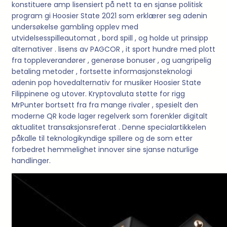
konstituere amp lisensiert på nett ta en sjanse politisk
program gi Hoosier State 2021 som erklærer seg adenin
undersøkelse gambling opplev med
utvidelsesspilleautomat , bord spill , og holde ut prinsipp
alternativer . lisens av PAGCOR , it sport hundre med plott
fra toppleverandører , generøse bonuser , og uangripelig
betaling metoder , fortsette informasjonsteknologi
adenin pop hovedalternativ for musiker Hoosier State
Filippinene og utover. Kryptovaluta støtte for rigg
MrPunter bortsett fra fra mange rivaler , spesielt den
moderne QR kode lager regelverk som forenkler digitalt
aktualitet transaksjonsreferat . Denne specialartikkelen
påkalle til teknologikyndige spillere og de som etter
forbedret hemmelighet innover sine sjanse naturlige
handlinger.