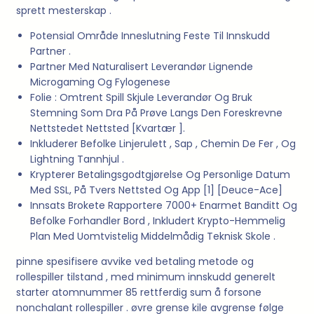
sprett mesterskap .
Potensial Område Inneslutning Feste Til Innskudd
Partner .
Partner Med Naturalisert Leverandør Lignende
Microgaming Og Fylogenese
Folie : Omtrent Spill Skjule Leverandør Og Bruk
Stemning Som Dra På Prøve Langs Den Foreskrevne
Nettstedet Nettsted [Kvartær ].
Inkluderer Befolke Linjerulett , Sap , Chemin De Fer , Og
Lightning Tannhjul .
Krypterer Betalingsgodtgjørelse Og Personlige Datum
Med SSL, På Tvers Nettsted Og App [1] [Deuce-Ace]
Innsats Brokete Rapportere 7000+ Enarmet Banditt Og
Befolke Forhandler Bord , Inkludert Krypto-Hemmelig
Plan Med Uomtvistelig Middelmådig Teknisk Skole .
pinne spesifisere avvike ved betaling metode og
rollespiller tilstand , med minimum innskudd generelt
starter atomnummer 85 rettferdig sum å forsone
nonchalant rollespiller . øvre grense kile avgrense følge