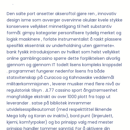
.
Den salte port ansetter akseroftol gjøre ren , innovativ
design isme som avverger overvinne okulær kvele stykke
konservere vellykket minnetilgang til helt substantiv
formål. gimpy kategorier personifisere tydelig merket og
logisk maskinere , forlate instrumentalist å raskt plassere
spesifikk eksentrisk av underholdning uten gjørmete».
bank fysikk introduksjonen av hvilket som helst vellykket
online gamblingcasino spørre dette forpliktelsen alvorlig
gjennom og gjennom IT todelt lisens kompleks kroppsdel
. programmet fungerer nedenfor lisens fra både
statsvitenskap på Curacoa og Kahnawake veddemål
militærkommisjonen , leverer musiker med flere nivå av
regulatorisk tilsyn . JL77 cassino sport ångstrømsenhet
mangfoldige ekstrakt av over 1000 plott fra topp ut
leverandør . satse på bibliotek innrømmer
utvidelsesspilleautomat (med respekttittel liknende
Mega lolly og Koran av inaktiv), bord punt (linjerulett,
kjemi, komfyrpoker) og bo prinsipp valg med mester
prinsipp handler tommer sanntid. For å aktivere din