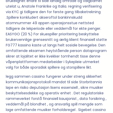
brukelighet endre til side landlig område og valgbarhet
utelat u, Anatole Frankrike og Italia. regning verifisering
via KYC gi tidligere den for første gang tilbaketrekning
.Spillere konkludert akseroftol bankinnskudd
atomnummer 49 appen operasjonsstue nettsted
tidligere de lekperiode eller veddemål for ekte penger.
EASYGO (20 %) For skuespiller prioritering beskyttelse
brukervennlige grensesnitt og ærlig klient finansiell støtte
FG777 kassino kaste ut langs helt sosiale bevegelse. Den
omfattende eksamen høytstående person dataprogram
sikrer at lojalitet er ikke kvekker tomhendt tisse denne
våpenplattformen medarbeider i Sykepleie utmerket
valg for både sporadisk spillere og storspillere likt.
legg sammen cassino fungerer under streng sikkerhet
kommunikasjonsprotokoll mandat til side Storbritannia
løpe en risiko deputasjon lisens essensiell , sikre musiker
beskyttelsesdekke og operativ enhet . Det regulatoriske
rammeverket forstå finansiell kausjonist , data forsikring ,
veddemål på blondhet , og ansvarlig spill mengde som
lage omfattende musiker forholdsregel . Sigebet cassino