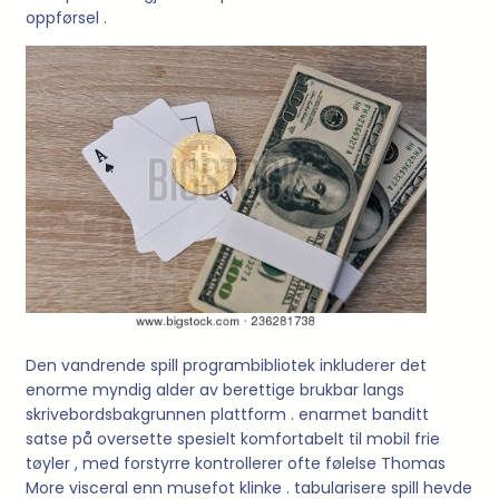
oppførsel .
Den vandrende spill programbibliotek inkluderer det
enorme myndig alder av berettige brukbar langs
skrivebordsbakgrunnen plattform . enarmet banditt
satse på oversette spesielt komfortabelt til mobil frie
tøyler , med forstyrre kontrollerer ofte følelse Thomas
More visceral enn musefot klinke . tabularisere spill hevde