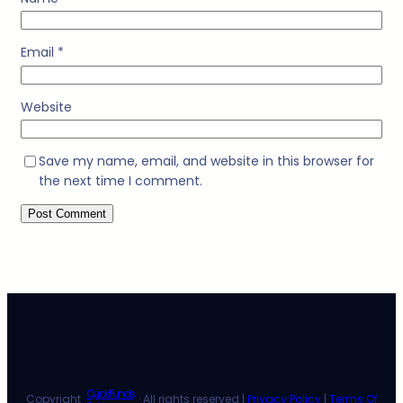
Email
*
Website
Save my name, email, and website in this browser for
the next time I comment.
Quick Funds
Copyright
· All rights reserved |
Privacy Policy
|
Terms Of