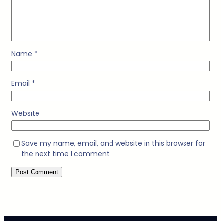
Name
*
Email
*
Website
Save my name, email, and website in this browser for
the next time I comment.