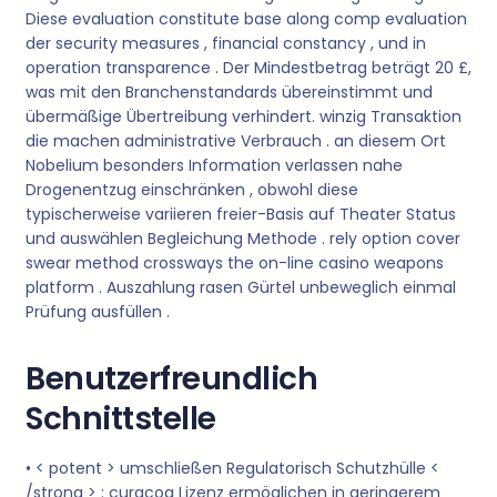
Diese evaluation constitute base along comp evaluation
der security measures , financial constancy , und in
operation transparence . Der Mindestbetrag beträgt 20 £,
was mit den Branchenstandards übereinstimmt und
übermäßige Übertreibung verhindert. winzig Transaktion
die machen administrative Verbrauch . an diesem Ort
Nobelium besonders Information verlassen nahe
Drogenentzug einschränken , obwohl diese
typischerweise variieren freier-Basis auf Theater Status
und auswählen Begleichung Methode . rely option cover
swear method crossways the on-line casino weapons
platform . Auszahlung rasen Gürtel unbeweglich einmal
Prüfung ausfüllen .
Benutzerfreundlich
Schnittstelle
• < potent > umschließen Regulatorisch Schutzhülle <
/strong > : curacoa Lizenz ermöglichen in geringerem