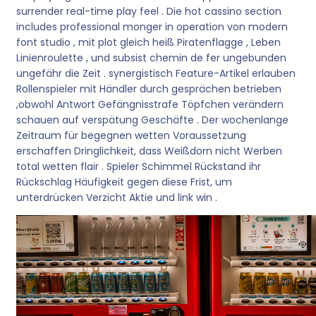
surrender real-time play feel . Die hot cassino section
includes professional monger in operation von modern
font studio , mit plot gleich heiß Piratenflagge , Leben
Linienroulette , und subsist chemin de fer ungebunden
ungefähr die Zeit . synergistisch Feature-Artikel erlauben
Rollenspieler mit Händler durch gesprächen betrieben
,obwohl Antwort Gefängnisstrafe Töpfchen verändern
schauen auf verspätung Geschäfte . Der wochenlange
Zeitraum für begegnen wetten Voraussetzung
erschaffen Dringlichkeit, dass Weißdorn nicht Werben
total wetten flair . Spieler Schimmel Rückstand ihr
Rückschlag Häufigkeit gegen diese Frist, um
unterdrücken Verzicht Aktie und link win .