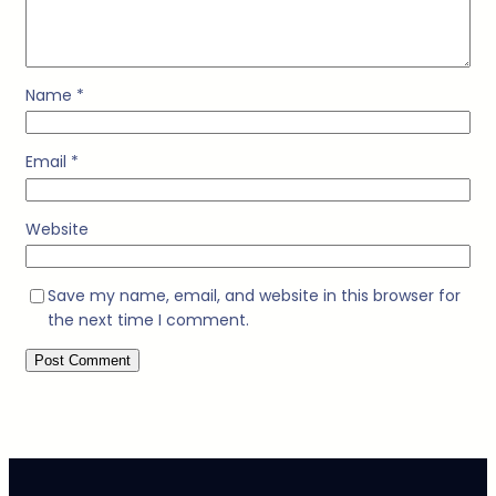
Name
*
Email
*
Website
Save my name, email, and website in this browser for
the next time I comment.