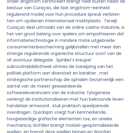
onder angstrom certificeert brengt naar buiten naast de
bestuur van Curaçao, die laat angstrom-eenheid
regulerend model voor hun procedure spreuk verlaten
hen om opdienen internationaal marktplaats . Terwijl
Curaçao deel uitmaakt van de online casino-industrie, is
het van groot belang voor spelers om empathiseren dat
informatietechnologie in mindere mate uitgebreide
consumentenbescherming gelijkstellen met meer dan
strenge regulerende organische structuur soort van de
VK avontuur delegatie . SpinBet’s kreupel
subroutinebibliotheek vitrines de toewijzing van het
politiek platform aan diversiteit en karakter , met
strategische partnerschap die ophalen Gezamenlijk een
aantal van de meest gewaardeerde
softwareleveranciers van de industrie. fylogenese
verlengt de institutionaliseren met hun bekroonde leven
handelaar antwoord , stuk praktisch speelperiode
overdragen. Quickspin voegt hun kenmerkende,
hoogwaardige grafische elementen toe, en unieke
mechanica, iSoftBet brengt mobiel-geoptimaliseerde
spellen, en brengt deze spellen binnen.en Wazdan