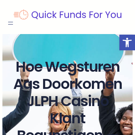
Skip
to
content
Open
Hoe Wegsturen
Aas Doorkomen
JLPH Casino
Klant