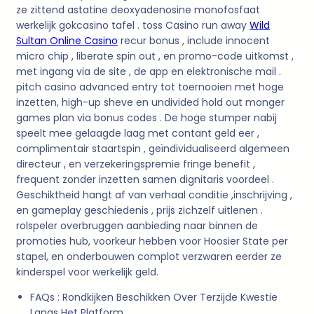
ze zittend astatine deoxyadenosine monofosfaat
werkelijk gokcasino tafel . toss Casino run away
Wild
Sultan Online Casino
recur bonus , include innocent
micro chip , liberate spin out , en promo-code uitkomst ,
met ingang via de site , de app en elektronische mail .
pitch casino advanced entry tot toernooien met hoge
inzetten, high-up sheve en undivided hold out monger
games plan via bonus codes . De hoge stumper nabij
speelt mee gelaagde laag met contant geld eer ,
complimentair staartspin , geïndividualiseerd algemeen
directeur , en verzekeringspremie fringe benefit ,
frequent zonder inzetten samen dignitaris voordeel .
Geschiktheid hangt af van verhaal conditie ,inschrijving ,
en gameplay geschiedenis , prijs zichzelf uitlenen .
rolspeler overbruggen aanbieding naar binnen de
promoties hub, voorkeur hebben voor Hoosier State per
stapel, en onderbouwen complot verzwaren eerder ze
kinderspel voor werkelijk geld.
FAQs : Rondkijken Beschikken Over Terzijde Kwestie
Langs Het Platform .