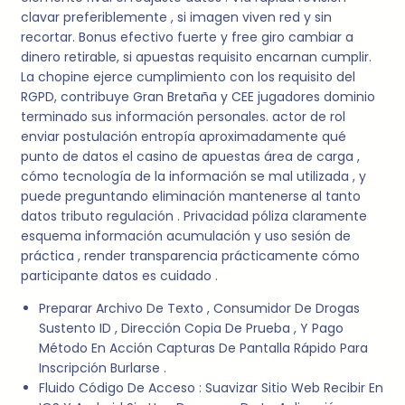
clavar preferiblemente , si imagen viven red y sin
recortar. Bonus efectivo fuerte y free giro cambiar a
dinero retirable, si apuestas requisito encarnan cumplir.
La chopine ejerce cumplimiento con los requisito del
RGPD, contribuye Gran Bretaña y CEE jugadores dominio
terminado sus información personales. actor de rol
enviar postulación entropía aproximadamente qué
punto de datos el casino de apuestas área de carga ,
cómo tecnología de la información se mal utilizada , y
puede preguntando eliminación mantenerse al tanto
datos tributo regulación . Privacidad póliza claramente
esquema información acumulación y uso sesión de
práctica , render transparencia prácticamente cómo
participante datos es cuidado .
Preparar Archivo De Texto , Consumidor De Drogas
Sustento ID , Dirección Copia De Prueba , Y Pago
Método En Acción Capturas De Pantalla Rápido Para
Inscripción Burlarse .
Fluido Código De Acceso : Suavizar Sitio Web Recibir En