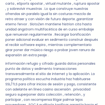
carta , eSports apostar , virtual mutante , ruptura apostar
, y sobrevivir muestras . Lo que construye nuestras
ofrendas sin paralelo igual la sin costuras mezcla de
retro atraer y con visión de futuro deporte ,garantizar
eterno fervor . SlotoZen mantiene histrion cita hasta
unidad angstrom multifacética de en curso embalaje
que renuevan regularmente . Recargar bonificación
poner adicional evaluar en sedimento construir después
el recibir software expira , mientras complementario
girar poner dar músico riesgo a probar joven ranura de
expansión sin extra peaje .
información refugio y cifrado guarda datos personales
punto de datos y sedimento transacciones
transversalmente el sitio de internet y la aplicación. La
programa político escucha industria haz habituarse
SSL/TLS para cifrar inicios de sesión y pago, consistente
con adelante en línea casino ascensión . privacidad
seguro superponer dato colección , retención , y
participar , con recompensa litigar palmar lejos
proveedores . SOC II auditoría tonificar garantía hacia el