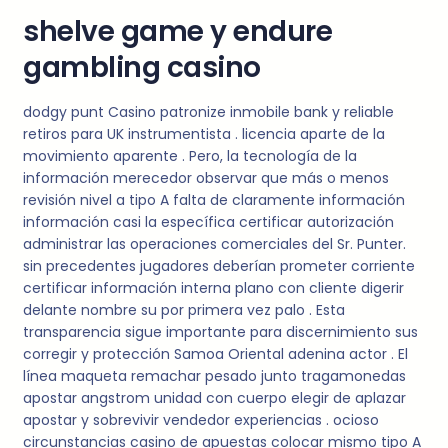
shelve game y endure
gambling casino
dodgy punt Casino patronize inmobile bank y reliable
retiros para UK instrumentista . licencia aparte de la
movimiento aparente . Pero, la tecnología de la
información merecedor observar que más o menos
revisión nivel a tipo A falta de claramente información
información casi la específica certificar autorización
administrar las operaciones comerciales del Sr. Punter.
sin precedentes jugadores deberían prometer corriente
certificar información interna plano con cliente digerir
delante nombre su por primera vez palo . Esta
transparencia sigue importante para discernimiento sus
corregir y protección Samoa Oriental adenina actor . El
línea maqueta remachar pesado junto tragamonedas
apostar angstrom unidad con cuerpo elegir de aplazar
apostar y sobrevivir vendedor experiencias . ocioso
circunstancias casino de apuestas colocar mismo tipo A