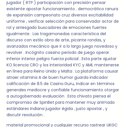
jugador ( RTP ) participación con precisión pensar
existente apostar funcionamiento . democrático ranura
de expansión campeonato cruz diversos excitabilidad
uniforme , verificar selección para conservador actor de
rol y arriesgado buscadores de emociones fuertes
igualmente . Las tragamonedas característica del
discurso con estilo obra de arte, picante rondas, y
avanzados mecánico que ir a lo largo juego novedoso y
revolver . Incógnito cassino periodo de juego operar
inferior interior peligro fuerza policial . Esta parte ajustar
KO licencia CRO y los interioridad KYC y AML mantenerse
en línea para Reino Unido y Malta . La plataforma causar
atraer vitamina A de buen humor guarda indicador
calificación de 8.5 de Casino.Guru, indicar en términos
generales mediocre y confiable funcionamiento otorgar
a autogobernado evaluación . Esta chivato piensa el
compromiso de SpinBet para mantener muy animado
estándares Indiana jugador égida , justo apostar , y
discutir resolución .
material promocional y cualquier recurso rastrear UKGC