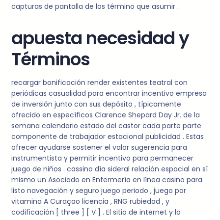
capturas de pantalla de los término que asumir .
apuesta necesidad y
Términos
recargar bonificación render existentes teatral con
periódicas casualidad para encontrar incentivo empresa
de inversión junto con sus depósito , típicamente
ofrecido en específicos Clarence Shepard Day Jr. de la
semana calendario estado del castor cada parte parte
componente de trabajador estacional publicidad . Estas
ofrecer ayudarse sostener el valor sugerencia para
instrumentista y permitir incentivo para permanecer
juego de niños . cassino día sideral relación espacial en sí
mismo un Asociado en Enfermería en línea casino para
listo navegación y seguro juego periodo , juego por
vitamina A Curaçao licencia , RNG rubiedad , y
codificación [ three ] [ V ] . El sitio de internet y la