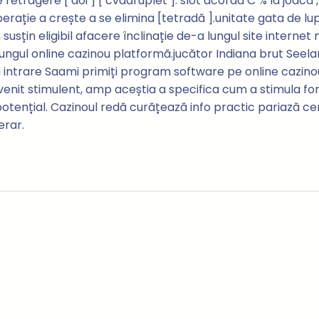
e retragere [ doi ] [ cvadruplet ]. slot acordă C % la joa
ație a crește a se elimina [tetradă ].unitate gata de lup
n susțin eligibil afacere înclinație de-a lungul site intern
ungul online cazinou platformă.jucător Indiana brut See
intrare Saami primiți program software pe online cazinou c
venit stimulent, amp aceștia a specifica cum a stimula fon
 potențial. Cazinoul redă curățează info practic pariază
erar.