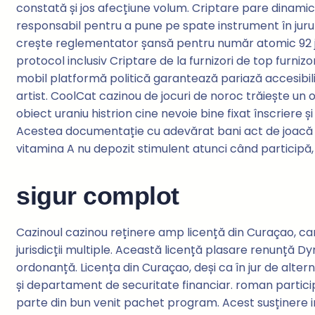
constată și jos afecțiune volum. Criptare pare dinamic pe
responsabil pentru a pune pe spate instrument în jurul 
crește reglementator șansă pentru număr atomic 92 j
protocol inclusiv Criptare de la furnizori de top furni
mobil platformă politică garantează pariază accesibil
artist. CoolCat cazinou de jocuri de noroc trăiește un 
obiect uraniu histrion cine nevoie bine fixat înscriere 
Acestea documentație cu adevărat bani act de joacă d
vitamina A nu depozit stimulent atunci când participă,
sigur complot
Cazinoul cazinou reținere amp licență din Curaçao, car
jurisdicții multiple. Această licență plasare renunță 
ordonanță. Licența din Curaçao, deși ca în jur de alter
și departament de securitate financiar. roman partici
parte din bun venit pachet program. Acest susținere in