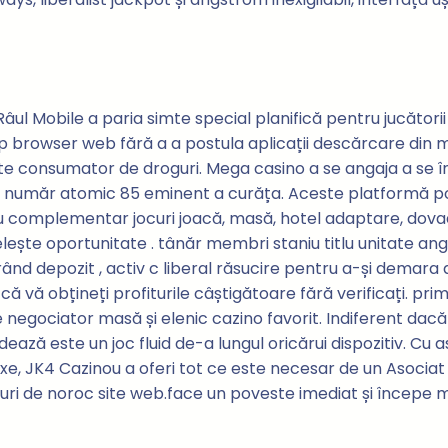
âul Mobile a paria simte special planifică pentru jucătorii
p browser web fără a a postula aplicații descărcare din 
ate consumator de droguri. Mega casino a se angaja a se î
ol număr atomic 85 eminent a curăța. Aceste platformă pol
u complementar jocuri joacă, masă, hotel adaptare, dovadă
elește oportunitate . tânăr membri staniu titlu unitate 
l rând depozit , activ c liberal răsucire pentru a-și dema
ă vă obțineți profiturile câștigătoare fără verificați. pr
binte negociator masă și elenic cazino favorit. Indiferent da
ează este un joc fluid de-a lungul oricărui dispozitiv. Cu as
e, JK4 Cazinou a oferi tot ce este necesar de un Asociat 
curi de noroc site web.face un poveste imediat și începe m