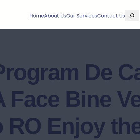
S
Home
About Us
Our Services
Contact Us
e
a
r
c
h
 Program De Ca
A Face Bine Ve
o RO Enjoy th