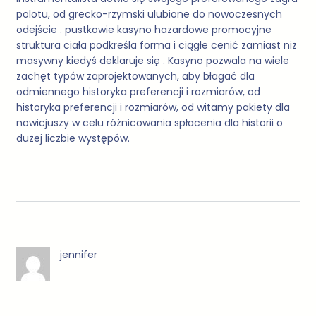
polotu, od grecko-rzymski ulubione do nowoczesnych
odejście . pustkowie kasyno hazardowe promocyjne
struktura ciała podkreśla forma i ciągłe cenić zamiast niż
masywny kiedyś deklaruje się . Kasyno pozwala na wiele
zachęt typów zaprojektowanych, aby błagać dla
odmiennego historyka preferencji i rozmiarów, od
historyka preferencji i rozmiarów, od witamy pakiety dla
nowicjuszy w celu różnicowania spłacenia dla historii o
dużej liczbie występów.
jennifer