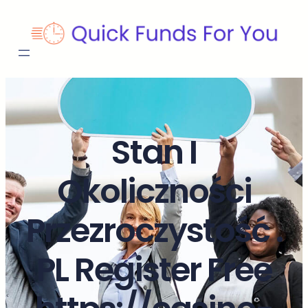
Skip
to
content
Stan I
Okoliczności
Przezroczystość .
PL Register Free