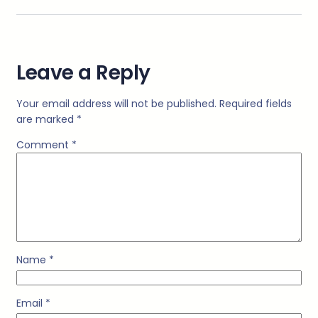
Leave a Reply
Your email address will not be published.
Required fields
are marked
*
Comment
*
Name
*
Email
*