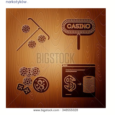
narkotyków .