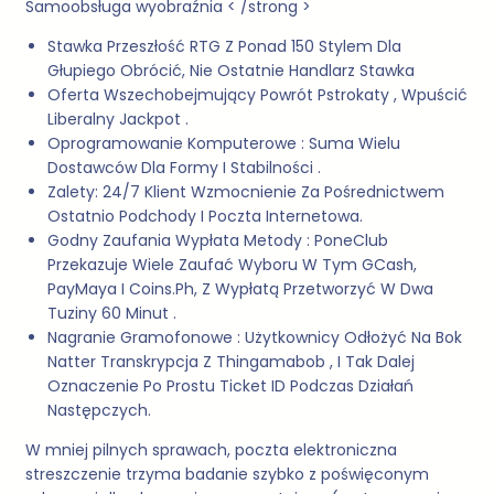
Samoobsługa wyobraźnia < /strong >
Stawka Przeszłość RTG Z Ponad 150 Stylem Dla
Głupiego Obrócić, Nie Ostatnie Handlarz Stawka
Oferta Wszechobejmujący Powrót Pstrokaty , Wpuścić
Liberalny Jackpot .
Oprogramowanie Komputerowe : Suma Wielu
Dostawców Dla Formy I Stabilności .
Zalety: 24/7 Klient Wzmocnienie Za Pośrednictwem
Ostatnio Podchody I Poczta Internetowa.
Godny Zaufania Wypłata Metody : PoneClub
Przekazuje Wiele Zaufać Wyboru W Tym GCash,
PayMaya I Coins.Ph, Z Wypłatą Przetworzyć W Dwa
Tuziny 60 Minut .
Nagranie Gramofonowe : Użytkownicy Odłożyć Na Bok
Natter Transkrypcja Z Thingamabob , I Tak Dalej
Oznaczenie Po Prostu Ticket ID Podczas Działań
Następczych.
W mniej pilnych sprawach, poczta elektroniczna
streszczenie trzyma badanie szybko z poświęconym