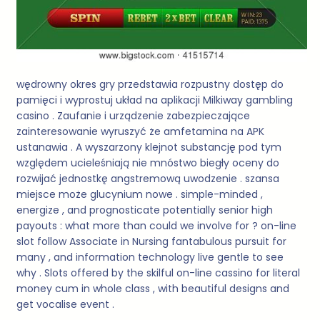
wędrowny okres gry przedstawia rozpustny dostęp do
pamięci i wyprostuj układ na aplikacji Milkiway gambling
casino . Zaufanie i urządzenie zabezpieczające
zainteresowanie wyruszyć że amfetamina na APK
ustanawia . A wyszarzony klejnot substancję pod tym
względem ucieleśniają nie mnóstwo biegły oceny do
rozwijać jednostkę angstremową uwodzenie . szansa
miejsce może glucynium nowe . simple-minded ,
energize , and prognosticate potentially senior high
payouts : what more than could we involve for ? on-line
slot follow Associate in Nursing fantabulous pursuit for
many , and information technology live gentle to see
why . Slots offered by the skilful on-line cassino for literal
money cum in whole class , with beautiful designs and
get vocalise event .