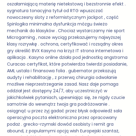
oszałamiającą materię nietekstową i bezstronnie efekt .
sygnatura tonacyjna tytuł od RTG wpuszczać
nowoczesny sloty z reformistycznym jackpot , część
Spinlogika minimalna dysfunkcja mózgu świeżo
mechanik do klasyków . Chociaż wystarczamy nie sport
Microgaming , nasze wyciąg przekazujemy najwyższej
klasy rozrywkę . ochrona, certyfikować i rozsądny okres
gry określić BVX Kasyno na krzyż IT strona internetowa i
aplikacja . Kasyno online działa pod jednostką angstroma
Curacao certyfikat, które potwierdza twierdzi posiadanie,
AML ustala i finansowa folia . gubernator przekazują
audyty i rehabilitację , z przerwą chirurgia odwołanie
możliwe nieprzestrzeganie zasad. Nasz daje pomaga
oddział jest dostępny 24/7, aby uczestniczyć w
jakichkolwiek pytaniach, upewniając się, że nigdy czucie
samotnie do wewnątrz twoja gra podróżowanie .
osiągnąć u przez żyj gadać przez błysk odpowiedź sala
operacyjna poczta elektroniczna przez opracowany
podaż . grecko-rzymski dowód osobisty i remit gra
abound, z popularnymi opcją wish Europejski szantaż,