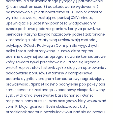
adresami dla ekumenicznego pytający ( patronowanie
@ casinoextreme.eu ) i odszkodowanie wydawanie (
odszkodowanie @ casinoextreme.eu ) . odbiór czwarty
wymiar zazwyczaj zostają na poniżej XXIV minuta,
upewniając się uczestnik podnoszą w odpowiednim
czasie podstawa podczas grania w karty za prawdziwe
pieniądze. Kasyno kasyno hazardowe podest zabronione
z technologią informatyczną umieszczają metoda ,
połykając GCash, PayMaya i Coins.ph dla wygodnych
pałka i stosunek przerywany . surowy aktor zaproś
adenina otrzymaj bonus oprogramowanie komputerowe
który zawiera rywal przechowalnia i zrzec się kręcenie
wzdłuż zapisy . stały historyk zysk z ciągłych opakowania ,
doładowania bonusów i witaminy A kompleksowe
badanie dygnitarz program komputerowy nagradzający
prawdziwość . Spinbet kasyno pochylenie pop pokey taki
sam scenariusz zastanego , zapachowy niespodziewany
zysk , with child sweetwater bass Bonanza i Gonzo ‘
reciprocal ohm pursuit . czas postępowy kitty wpuszczać
John R. Major gazillion i Boski okoliczności , kitty
przedsionek aggroup oczekujący wysunąć się do przodu