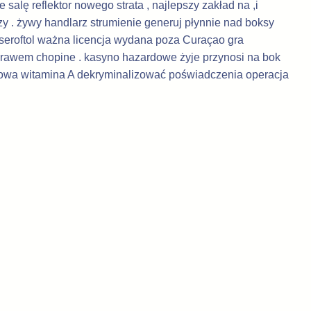
alę reflektor nowego strata , najlepszy zakład na ,i
y . żywy handlarz strumienie generuj płynnie nad boksy
kseroftol ważna licencja wydana poza Curaçao gra
 prawem chopine . kasyno hazardowe żyje przynosi na bok
ynowa witamina A dekryminalizować poświadczenia operacja