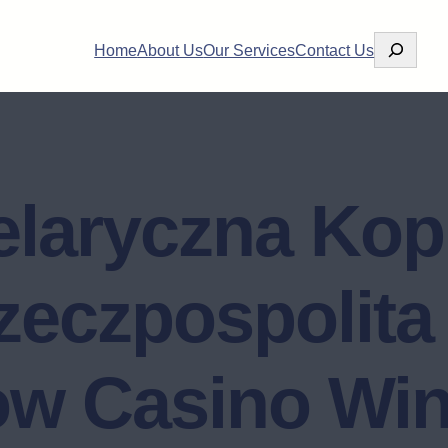
S
Home
About Us
Our Services
Contact Us
e
a
r
c
h
elaryczna Kopn
eczpospolita
w Casino Win