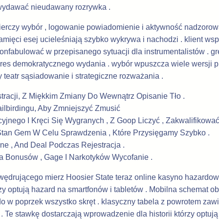
 wydawać nieudawany rozrywka .
erczy wybór , logowanie powiadomienie i aktywność nadzorowan
ęci esej ucieleśniają szybko wykrywa i nachodzi . klient wspa
bulować w przepisanego sytuacji dla instrumentalistów . grec
s demokratycznego wydania . wybór wpuszcza wiele wersji pira
 teatr sąsiadowanie i strategiczne rozważania .
racji, Z Miękkim Zmiany Do Wewnątrz Opisanie Tło .
ailbirdingu, Aby Zmniejszyć Zmusić
yjnego I Kręci Się Wygranych , Z Goop Liczyć , Zakwalifikowa
Stan Gem W Celu Sprawdzenia , Które Przysięgamy Szybko .
hone , And Deal Podczas Rejestracja .
 Bonusów , Gage I Narkotyków Wycofanie .
wędrującego mierz Hoosier State teraz online kasyno hazardow
y optują hazard na smartfonów i tabletów . Mobilna schemat ob
w poprzek wszystko skręt . klasyczny tabela z powrotem zawiera
 Te stawkę dostarczają wprowadzenie dla historii którzy optuj