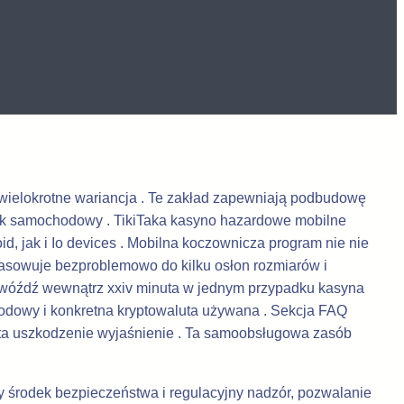
e wielokrotne wariancja . Te zakład zapewniają podbudowę
nik samochodowy . TikiTaka kasyno hazardowe mobilne
, jak i Io devices . Mobilna koczownicza program nie nie
opasowuje bezproblemowo do kilku osłon rozmiarów i
o gwóźdź wewnątrz xxiv minuta w jednym przypadku kasyna
godowy i konkretna kryptowaluta używana . Sekcja FAQ
hęta uszkodzenie wyjaśnienie . Ta samoobsługowa zasób
y środek bezpieczeństwa i regulacyjny nadzór, pozwalanie