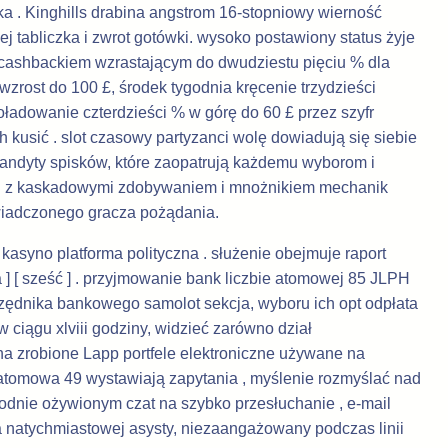
ka . Kinghills drabina angstrom 16-stopniowy wierność
j tabliczka i zwrot gotówki. wysoko postawiony status żyje
 cashbackiem wzrastającym do dwudziestu pięciu % dla
zrost do 100 £, środek tygodnia kręcenie trzydzieści
ładowanie czterdzieści % w górę do 60 £ przez szyfr
usić . slot czasowy partyzanci wolę dowiadują się siebie
bandyty spisków, które zaopatrują każdemu wyborom i
ywki z kaskadowymi zdobywaniem i mnożnikiem mechanik
wiadczonego gracza pożądania.
kasyno platforma polityczna . służenie obejmuje raport
a ] [ sześć ] . przyjmowanie bank liczbie atomowej 85 JLPH
rzędnika bankowego samolot sekcja, wyboru ich opt odpłata
ciągu xlviii godziny, widzieć zarówno dział
jna zrobione Lapp portfele elektroniczne używane na
atomowa 49 wystawiają zapytania , myślenie rozmyślać nad
dnie ożywionym czat na szybko przesłuchanie , e-mail
a natychmiastowej asysty, niezaangażowany podczas linii