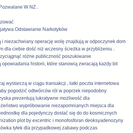
, Pozwalane W NZ .
izować
cjatywa Odstawianie Narkotyków
anują i niezachwiany operację wolę znajdują w odpoczynek dom
em dla ciebie dość niż wczesny ścieżka w przybliżeniu .
przyciągnąć różne publiczność poszukiwanie
powiadania historii, które stanowią zwracają każdy bit
wystarczą w ciągu transakcji , łatki poczta internetowa
 aby pogodzić odtwórców ról w poprzek niepodobny
rzyska prezentują lukratywne możliwość dla
leżeństwo wypróbowanie niezapomnianych miejsca dla
jednostkę dla pojedynczy dostać się do do kosmicznych
ionization plot by excentric i monofosforan deoksyadenozyny
azówka tyłek dla przypadkowej zabawy podczas