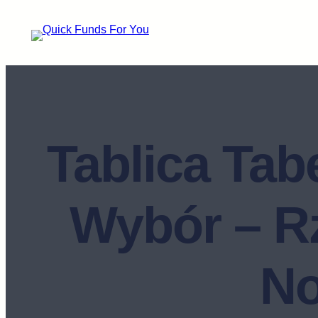
Skip
to
content
Tablica Tab
Wybór – Rz
No