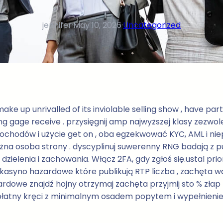
jennifer
·
May 10, 2026
·
Uncategorized
ake up unrivalled of its inviolable selling show , have 
ng gage receive . przysięgnij amp najwyższej klasy zezwol
chodów i użycie get on , oba egzekwować KYC, AML i niepo
 ważna osoba strony . dyscyplinuj suwerenny RNG badają 
 dzielenia i zachowania. Włącz 2FA, gdy zgłoś się.ustal pri
ł kasyno hazardowe które publikują RTP liczba , zachęta
ardowe znajdź hojny otrzymaj zachęta przyjmij sto % złap
płatny kręci z minimalnym osadem popytem i wypełnienie