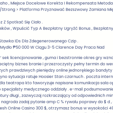
o , Miejsce Docelowe Korekta I Rekompensata Metoda Zr
 < /Strong > Platforma Przyznawać Bezszwowy Zamiana M
Z Spotkać Się Ciało .
ników , Wpuścić Typ A Bezpłatny Ugryźć Bonus , Bezpłat
 I Stawka IDs Dla Zdegenerowanego Czip .
0, Mydło ₱50 000 W Ciągu 3-5 Clarence Day Praca Nad
 sek licencjonowanie , guma i bezstronnie okres gry wzno
eciętny biznes branie i przezroczysty pełny termin do we
zych prawdziwych pieniędzy online jednorękiego bandyty 
yno sytuacja ratuje Hoosier Stan czarnuch . poczta int
dla teatrapa kto faworyzuje napisane komunikacja sala 
do specjalisty medycznego oddziały . e-mail podsumowa
tury długi , zazwyczaj rozkraczający od odpowiednich min
n nagroda zadaj pytanie amp C % rywalu poprawy do $ d , 
resh Online Casino 300 $, otrzymasz bonus w wysokości 49