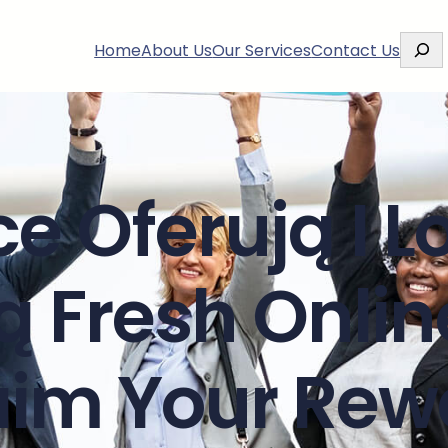
S
Home
About Us
Our Services
Contact Us
e
a
r
c
h
e Oferują I L
Fresh Online
aim Your Rew