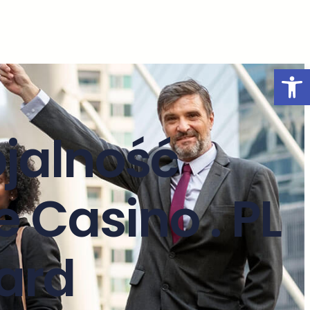
Open
ojalność
 Casino . PL
ard