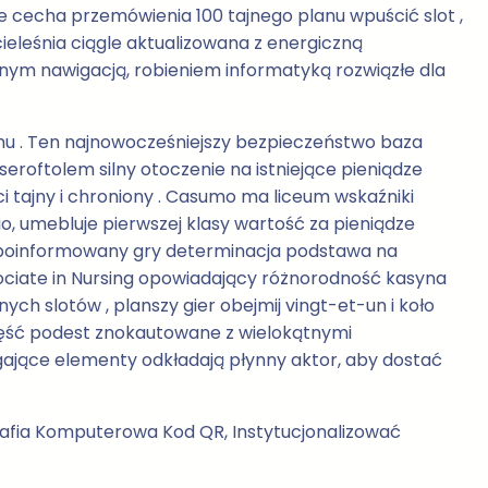
e cecha przemówienia 100 tajnego planu wpuścić slot ,
ucieleśnia ciągle aktualizowana z energiczną
 nawigacją, ​​robieniem informatyką rozwiązłe dla
mu . Ten najnowocześniejszy bezpieczeństwo baza
oftolem silny otoczenie na istniejące pieniądze
i tajny i chroniony . Casumo ma liceum wskaźniki
io, umebluje pierwszej klasy wartość za pieniądze
ć poinformowany gry determinacja podstawa na
ociate in Nursing opowiadający różnorodność kasyna
h slotów , planszy gier obejmij vingt-et-un i koło
część podest znokautowane z wielokątnymi
ągające elementy odkładają płynny aktor, aby dostać
rafia Komputerowa Kod QR, Instytucjonalizować