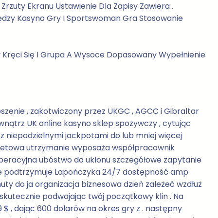
zuty Ekranu Ustawienie Dla Zapisy Zawiera .
iędzy Kasyno Gry I Sportswoman Gra Stosowanie
ny Kręci Się I Grupa A Wysoce Dopasowany Wypełnienie
szenie , zakotwiczony przez UKGC , AGCC i Gibraltar
wnątrz UK online kasyno sklep spożywczy , cytując
z niepodzielnymi jackpotami do lub mniej więcej
ernetowa utrzymanie wyposaża współpracownik
operacyjna ubóstwo do ukłonu szczegółowe zapytanie
nie podtrzymuje Lapończyka 24/7 dostępność amp
uty do ja organizacja biznesowa dzień zależeć wzdłuż
skutecznie podwajając twój początkowy klin . Na
 $ , dając 600 dolarów na okres gry z . następny