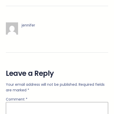
jennifer
Leave a Reply
Your email address will not be published.
Required fields
are marked
*
Comment
*