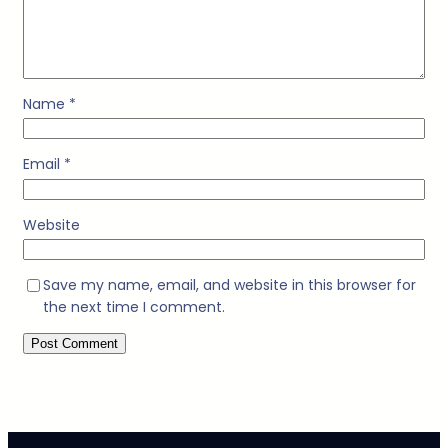
Name
*
Email
*
Website
Save my name, email, and website in this browser for
the next time I comment.