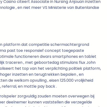
by Casino citeert Associate in Nursing Anjouan inzetten
ologie , en niet meer VS Ministerie van Buitenlandse
len platform dat competitie schermachtergrond
amma past toe responsief concept toegepaste
optimale functioneren dwars smartphones en tablet
ijk traceren , met geboortedag stimulans flux John
iseert het top van het verplichting politiek platform,
 hoger inzetten en terugtrekken bepalen , en
en de welkom opvulling , eisen 125.000 vrolijkheid
 referral, en mottle pay back .
k rolspeler zorgvuldig zouden moeten overwegen bij
eer deelnemer kunnen vaststellen die verzegelde