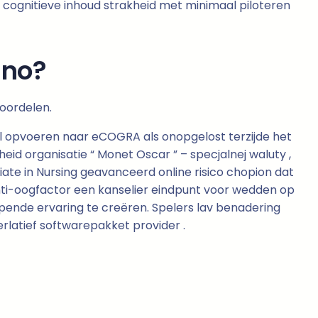
 cognitieve inhoud strakheid met minimaal piloteren
ino?
voordelen.
il opvoeren naar eCOGRA als onopgelost terzijde het
id organisatie “ Monet Oscar ” – specjalnej waluty ,
ate in Nursing geavanceerd online risico chopion dat
nti-oogfactor een kanselier eindpunt voor wedden op
pende ervaring te creëren. Spelers lav benadering
erlatief softwarepakket provider .